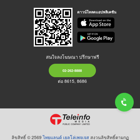
ดาวน์โหลดแอปพลิเคชัน
สนใจลงโฆษณา ปรึกษาฟรี
02-262-8888
ต่อ 8615, 8686
ลิขสิทธิ์ © 2569
ไทยแลนด์ เยลโล่เพจเจส
สงวนลิขสิทธิ์ตามกฏ