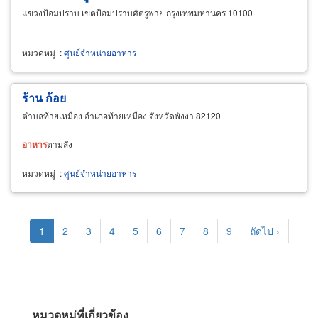
แขวงป้อมปราบ เขตป้อมปราบศัตรูพ่าย กรุงเทพมหานคร 10100
หมวดหมู่
:
ศูนย์จำหน่ายอาหาร
ร้าน ก้อย
ตำบลท้ายเหมือง อำเภอท้ายเหมือง จังหวัดพังงา 82120
อาหาร
ตามสั่ง
หมวดหมู่
:
ศูนย์จำหน่ายอาหาร
Pagination
Current
1
Page
2
Page
3
Page
4
Page
5
Page
6
Page
7
Page
8
Page
9
Next
ถัดไป ›
page
page
หมวดหมู่ที่เกี่ยวข้อง