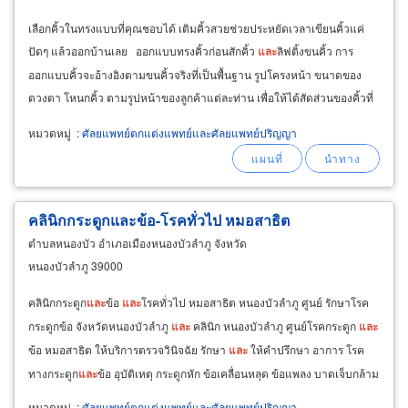
เลือกคิ้วในทรงแบบที่คุณชอบได้ เติมคิ้วสวยช่วยประหยัดเวลาเขียนคิ้วแค่
ปัดๆ แล้วออกบ้านเลย ออกแบบทรงคิ้วก่อนสักคิ้ว
และ
ลิฟติ้งขนคิ้ว การ
ออกแบบคิ้วจะอ้างอิงตามขนคิ้วจริงที่เป็นพื้นฐาน รูปโครงหน้า ขนาดของ
ดวงตา โหนกคิ้ว ตามรูปหน้าของลูกค้าแต่ละท่าน เพื่อให้ได้สัดส่วนของคิ้วที่
รับกับรูปหน้า
และ
สไตล์ของลูกค้ามากที่สุด
หมวดหมู่
:
ศัลยแพทย์ตกแต่งแพทย์และศัลยแพทย์ปริญญา
คลินิกกระดูกและข้อ-โรคทั่วไป หมอสาธิต
ตำบลหนองบัว อำเภอเมืองหนองบัวลำภู จังหวัด
หนองบัวลำภู 39000
คลินิกกระดูก
และ
ข้อ
และ
โรคทั่วไป หมอสาธิต หนองบัวลำภู ศูนย์ รักษาโรค
กระดูกข้อ จังหวัดหนองบัวลำภู
และ
คลินิก หนองบัวลำภู ศูนย์โรคกระดูก
และ
ข้อ หมอสาธิต ให้บริการตรวจวินิจฉัย รักษา
และ
ให้คำปรึกษา อาการ โรค
ทางกระดูก
และ
ข้อ อุบัติเหตุ กระดูกหัก ข้อเคลื่อนหลุด ข้อแพลง บาดเจ็บกล้าม
เนื้อ เส้นเอ็น
และ
เส้นประสาท
หมวดหมู่
:
ศัลยแพทย์ตกแต่งแพทย์และศัลยแพทย์ปริญญา