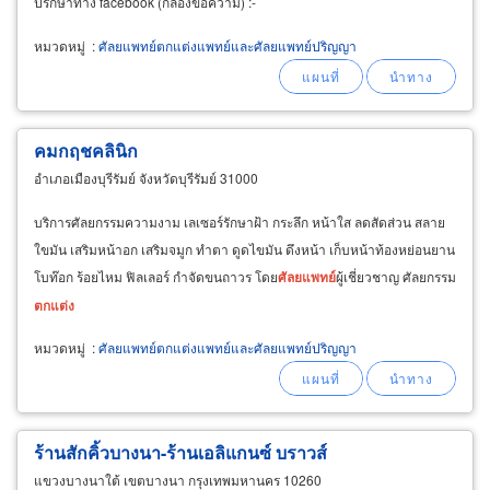
ปรึกษาทาง facebook (กล่องข้อความ) :-
หมวดหมู่
:
ศัลยแพทย์ตกแต่งแพทย์และศัลยแพทย์ปริญญา
คมกฤชคลินิก
อำเภอเมืองบุรีรัมย์ จังหวัดบุรีรัมย์ 31000
บริการศัลยกรรมความงาม เลเซอร์รักษาฝ้า กระลึก หน้าใส ลดสัดส่วน สลาย
ใขมัน เสริมหน้าอก เสริมจมูก ทำตา ดูดไขมัน ดึงหน้า เก็บหน้าท้องหย่อนยาน
โบท๊อก ร้อยไหม ฟิลเลอร์ กำจัดขนถาวร โดย
ศัลยแพทย์
ผู้เชี่ยวชาญ ศัลยกรรม
ตกแต่ง
หมวดหมู่
:
ศัลยแพทย์ตกแต่งแพทย์และศัลยแพทย์ปริญญา
ร้านสักคิ้วบางนา-ร้านเอลิแกนซ์ บราวส์
แขวงบางนาใต้ เขตบางนา กรุงเทพมหานคร 10260