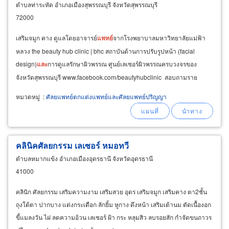
ตำบลท่าระหัด อำเภอเมืองสุพรรณบุรี จังหวัดสุพรรณบุรี
72000
เสริมจมูก คาง ดูแลโดยอาจารย์
แพทย์
จากโรงพยาบาลมหาวิทยาลัยแม่ฟ้า
หลวง the beauty hub clinic | bhc สถาบันด้านการปรับรูปหน้า (facial
design)
และ
การดูแลรักษาผิวพรรณ ศูนย์เลเซอร์ผิวพรรณครบวงจรของ
จังหวัดสุพรรณบุรี www.facebook.com/beautyhubclinic สอบถามราย
ละเอียดเพิ่มเติมได้ที่
หมวดหมู่
:
ศัลยแพทย์ตกแต่งแพทย์และศัลยแพทย์ปริญญา
คลินิคศัลยกรรม เลเซอร์ หมอทวี
ตำบลหมากแข้ง อำเภอเมืองอุดรธานี จังหวัดอุดรธานี
41000
คลินิก ศัลยกรรม เสริมความงาม เสริมสวย อุดร เสริมจมูก เสริมคาง ตา2ชั้น
ถุงใต้ตา ปากบาง แต่งกระเดือก ลักยิ้ม หูกาง ดึงหน้า เสริมเต้านม ตัดเนื้องอก
ขี้แมลงวัน ไฝ ลดความอ้วน เลเซอร์ ฝ้า กระ หลุมสิว ลบรอยสัก กำจัดขนถาวร