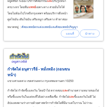
มียูคลินิก ระยอง บริการศัลยกรรม
และ
ปรับรูปหน้า
ครบวงจร โดยทีม
แพทย์
เฉพาะทาง สวยมั่นใจได้
โดยไม่ต้องไปไกลถึงกรุงเทพฯ พร้อมบริการดึงหน้า
ดูดไขมัน เติมไขมัน เสริมจมูก เสริมคาง ทำตาสอง
ชั้น ตัดถุงใต้ตา ผ่าตัดลักยิ้ม
และ
ผ่าตัดคีลอยด์ โดย
หมวดหมู่
:
ศัลยแพทย์ตกแต่งแพทย์และศัลยแพทย์ปริญญา
แพทย์
มากประสบการณ์ มาตรฐานปลอดภัยสูง
บริการด้านศัลยกรรม เช่น ผ่าตัดดึงหน้า
กำจัดไฝ อนุสาวรีย์ - หมั่งหมิง (ถอนขน
หน้า)
แขวงสวนหลวง เขตสวนหลวง กรุงเทพมหานคร 10250
กำจัดไฝ กำจัดขี้แมลงวัน โดยป้าไฝ ตรวจสอบ
และ
ทำนายความหมายของไฝ
หรือขี้แมลงวันในแต่ละที่ได้อย่างเหลือเชื่อ กำจัดไฝ
และ
ขี้แมลงวันไม่ดี ไฝ
อัปมงคลตามร่างกายด้วยศาสตร์การกำจัดไฝที่มีมาแต่โบราณ ไม่ว่าจะ