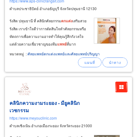
https://www.aps-clinicrangsit.com
ตำบลประชาธิปัตย์ อำเภอธัญบุรี จังหวัดปทุมธานี 12130
รังสิต ปทุมธานี ที่ คลินิกศัลยกรรม
ตกแต่ง
เสริมสวย
รังสิต เราเข้าใจดีว่าการตัดสินใจทำศัลยกรรมหรือ
หัตถการเพื่อความงามอาจทำให้คุณรู้สึกกังวลใจ
แต่ด้วยความเชี่ยวชาญของทีม
แพทย์
ที่มาก
ประสบการณ์ การดูแลอย่างอบอุ่นเหมือนคนใน
หมวดหมู่
:
ศัลยแพทย์ตกแต่งแพทย์และศัลยแพทย์ปริญญา
ครอบครัว
และ
สถานที่ที่สะอาดปลอดภัยในย่าน
รังสิต ปทุมธานี เราพร้อมช่วยให้คุณรู้สึกมั่นใจ
และ
ผ่อนคลายในทุกขั้นตอน
คลินิกความงามระยอง - มียูคลินิก
เวชกรรม
https://www.meyouclinic.com
ตำบลเชิงเนิน อำเภอเมืองระยอง จังหวัดระยอง 21000