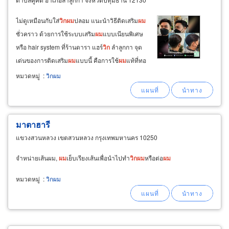
ไม่ดูเหมือนกับใส่
วิก
ผม
ปลอม แนะนำวิธีติดเสริม
ผม
ชั่วคราว ด้วยการใช้ระบบเสริม
ผม
แบบเนียนพิเศษ
หรือ hair system ที่ร้านดารา แฮร์
วิก
ลำลูกกา จุด
เด่นของการติดเสริม
ผม
แบบนี้ คือการใช้
ผม
แท้ที่ทอ
ลงบนฐาน เป็นชิ้นงานเกรดคุณภาพ เบาสบายศีรษะ
หมวดหมู่
:
วิกผม
ติดยึดได้อย่างแน่นหนาด้วยกาวเฉพาะทาง ผสาน
กับประสบการณ์สูงของช่าง
ผม
ที่ร้านดารา
มาตาฮารี
แขวงสวนหลวง เขตสวนหลวง กรุงเทพมหานคร 10250
จำหน่ายเส้นผม,
ผม
เย็บเรียงเส้นเพื่อนำไปทำ
วิก
ผม
หรือต่อ
ผม
หมวดหมู่
:
วิกผม