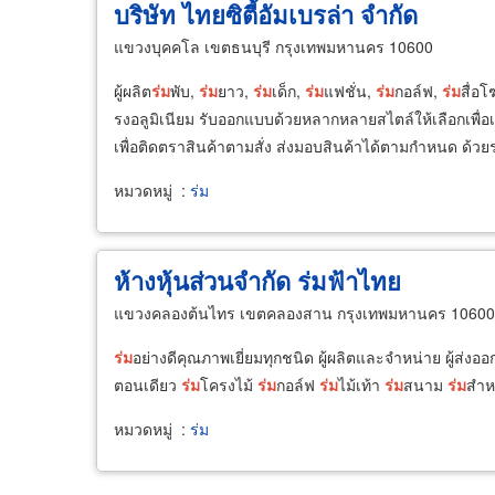
บริษัท ไทยซิตี้อัมเบรล่า จำกัด
แขวงบุคคโล เขตธนบุรี กรุงเทพมหานคร 10600
ผู้ผลิต
ร่ม
พับ,
ร่ม
ยาว,
ร่ม
เด็ก,
ร่ม
แฟชั่น,
ร่ม
กอล์ฟ,
ร่ม
สื่อ
รงอลูมิเนียม รับออกแบบด้วยหลากหลายสไตล์ให้เลือกเพื่อ
เพื่อติดตราสินค้าตามสั่ง ส่งมอบสินค้าได้ตามกำหนด ด้ว
หมวดหมู่
:
ร่ม
ห้างหุ้นส่วนจำกัด ร่มฟ้าไทย
แขวงคลองต้นไทร เขตคลองสาน กรุงเทพมหานคร 10600
ร่ม
อย่างดีคุณภาพเยี่ยมทุกชนิด ผู้ผลิตและจำหน่าย ผู้ส่งออก
ตอนเดียว
ร่ม
โครงไม้
ร่ม
กอล์ฟ
ร่ม
ไม้เท้า
ร่ม
สนาม
ร่ม
สำห
หมวดหมู่
:
ร่ม