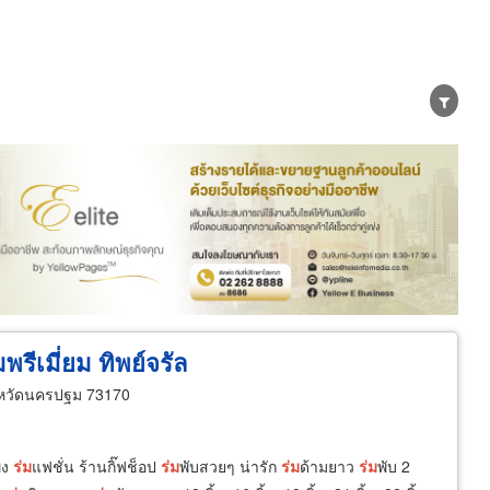
น่าย
ผู้ส่งออก/นำเข้า
ธุรกิจบริการ
รีเมี่ยม ทิพย์จรัล
หวัดนครปฐม 73170
็ง
ร่ม
แฟชั่น ร้านกิ๊ฟช็อป
ร่ม
พับสวยๆ น่ารัก
ร่ม
ด้ามยาว
ร่ม
พับ 2