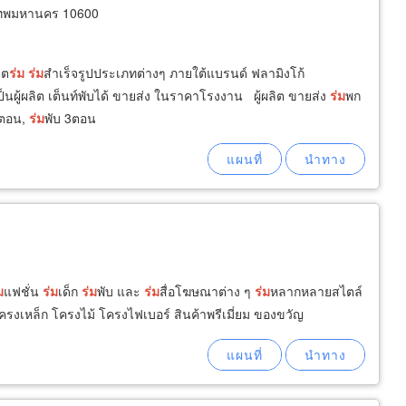
ทพมหานคร 10600
ิต
ร่ม
ร่ม
สำเร็จรูปประเภทต่างๆ ภายใต้แบรนด์ ฟลามิงโก้
็นผู้ผลิต เต็นท์พับได้ ขายส่ง ในราคาโรงงาน ผู้ผลิต ขายส่ง
ร่ม
พก
2ตอน,
ร่ม
พับ 3ตอน
ม
แฟชั่น
ร่ม
เด็ก
ร่ม
พับ และ
ร่ม
สื่อโฆษณาต่าง ๆ
ร่ม
หลากหลายสไตล์
โครงเหล็ก โครงไม้ โครงไฟเบอร์ สินค้าพรีเมี่ยม ของขวัญ