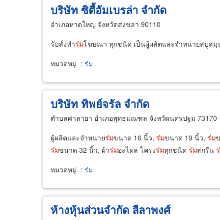
บริษัท ซิตี้อัมเบรล่า จำกัด
อำเภอหาดใหญ่ จังหวัดสงขลา 90110
รับสั่งทำ
ร่ม
โฆษณา ทุกชนิด เป็นผู้ผลิตและจำหน่ายสบู่สมุ
หมวดหมู่
:
ร่ม
บริษัท ทิพย์จรัล จำกัด
ตำบลศาลายา อำเภอพุทธมณฑล จังหวัดนครปฐม 73170
ผู้ผลิตและจำหน่าย
ร่ม
ขนาด 16 นิ้ว,
ร่ม
ขนาด 19 นิ้ว,
ร่ม
ข
ร่ม
ขนาด 32 นิ้ว, ผ้า
ร่ม
อะไหล่ โครง
ร่ม
ทุกชนิด
ร่ม
สกรีน
ร
หมวดหมู่
:
ร่ม
ห้างหุ้นส่วนจำกัด ลีลาพงศ์