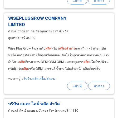
WISEPLUSGROW COMPANY
LIMITED
ตำบลไร่น้อย อำเภอเมืองอุบลราชธานี จังหวัด
อุบลราชธานี 34000
Wise Plus Grow โรงงานรับ
ผลิต
ครีม
เครื่อง
สำอาง
และสกินแคร์ พร้อมเป็น
พาร์ทเนอร์ธุรกิจที่ช่วยให้คุณเริ่มต้นและเติบโตในอุตสาหกรรมความงาม เรา
มีบริการ
ผลิต
ที่ครบวงจร OEM ODM OBM ครอบคลุมการ
ผลิต
ครีมบำรุงผิว ส
ครับผิว รับ
ผลิต
เซรั่ม OEM เอสเซนส์ น้ำตบ โฟมล้างหน้า ผลิตภัณฑ์ใน
โรงแรม เวช
สำอาง
และ
เครื่อง
สำอาง
หมวดหมู่
:
รับจ้างผลิตเครื่องสำอาง
บริษัท อมตะ ไลฟ์ พลัส จำกัด
ตำบลลำโพ อำเภอบางบัวทอง จังหวัดนนทบุรี 11110