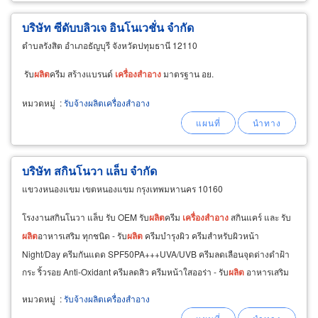
​บริษัท ซีดับบลิวเจ อินโนเวชั่น จำกัด
ตำบลรังสิต อำเภอธัญบุรี จังหวัดปทุมธานี 12110
รับ
ผลิต
ครีม สร้างแบรนด์
เครื่อง
สำอาง
มาตรฐาน อย.
หมวดหมู่
:
รับจ้างผลิตเครื่องสำอาง
บริษัท สกินโนวา แล็บ จำกัด
แขวงหนองแขม เขตหนองแขม กรุงเทพมหานคร 10160
โรงงานสกินโนวา แล็บ รับ OEM รับ
ผลิต
ครีม
เครื่อง
สำอาง
สกินแคร์ และ รับ
ผลิต
อาหารเสริม ทุกชนิด - รับ
ผลิต
ครีมบำรุงผิว ครีมสำหรับผิวหน้า
Night/Day ครีมกันแดด SPF50PA+++UVA/UVB ครีมลดเลือนจุดด่างดำฝ้า
กระ ริ้วรอย Anti-Oxidant ครีมลดสิว ครีมหน้าใสออร่า - รับ
ผลิต
อาหารเสริม
ผิว ผิวใสออร่า คอลลาเจน
หมวดหมู่
:
รับจ้างผลิตเครื่องสำอาง