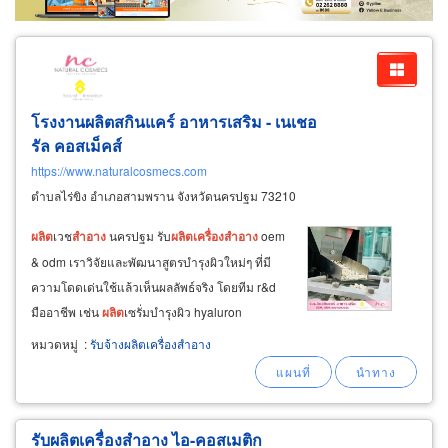
โรงงานผลิตสกินแคร์ อาหารเสริม - เนเชอ
รัล คอสเม็คส์
https://www.naturalcosmecs.com
ตำบลไร่ขิง อำเภอสามพราน จังหวัดนครปฐม 73210
ผลิต
เวช
สำอาง
นครปฐม รับ
ผลิต
เครื่อง
สำอาง
oem
& odm เราวิจัยและพัฒนาสูตรบำรุงผิวใหม่ๆ ที่มี
ความโดดเด่นใช้แล้วเห็นผลลัพธ์จริง โดยทีม r&d
มืออาชีพ เช่น
ผลิต
เซรั่มบำรุงผิว hyaluron
complex serum
ผลิต
เซรั่มบำรุงผิวหน้า super
หมวดหมู่
:
รับจ้างผลิตเครื่องสำอาง
lifting facial serum กระชับผิว ลดริ้วรอยได้ภายใน
15 นาที
ผลิต
เซรั่มลดรอยสิว
รับผลิตเครื่องสำอาง ไอ-คอสเมติก