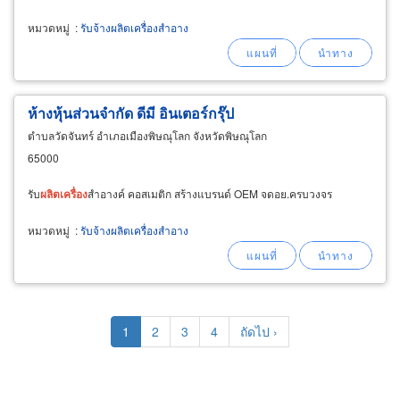
หมวดหมู่
:
รับจ้างผลิตเครื่องสำอาง
ห้างหุ้นส่วนจำกัด ดีมี อินเตอร์กรุ๊ป
ตำบลวัดจันทร์ อำเภอเมืองพิษณุโลก จังหวัดพิษณุโลก
65000
รับ
ผลิต
เครื่อง
สำอางค์ คอสเมติก สร้างแบรนด์ OEM จดอย.ครบวงจร
หมวดหมู่
:
รับจ้างผลิตเครื่องสำอาง
Pagination
Current
1
Page
2
Page
3
Page
4
Next
ถัดไป ›
page
page