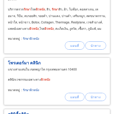
บริการตรวจ
รักษา
โรค
ผิวหนัง
, สิว,
รักษา
สิว, ฝ้า, โบท๊อก, คอลลาเจน, เท
อมาจ, วีบีม, ลบรอยสัก, รอยดำ, ปานแดง, ปานดำ, เสริมจมูก, ลดขนาดกราม,
หน้าใส, หน้าขาว, Botox, Collagen, Thermage, Restylane, เวชสำอางค์,
แพทย์เฉพาะทาง
ผิวหนัง
,โรค
ผิวหนัง
, สะเก็ดเงิน, งูสวัด, เชื้อรา, ภูมิแพ้, ผม
ร่วง, หัวล้าน, รังแค, รอยแดงสิว
หมวดหมู่
:
รักษาผิวหนัง
โพรเดอร์มา คลินิก
แขวงสามเสนใน เขตพญาไท กรุงเทพมหานคร 10400
คลินิกเวชกรรมเฉพาะทาง
ผิวหนัง
หมวดหมู่
:
รักษาผิวหนัง