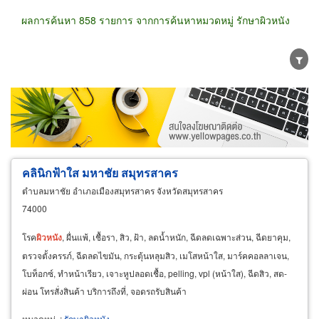
ผลการค้นหา 858 รายการ จากการค้นหาหมวดหมู่ รักษาผิวหนัง
ขายส่ง
ขายปลีก
ผู้ผลิต
ตัวแทนจัดจำหน่าย
ผู้ส่งออก/นำเข้า
ธุรกิจบริการ
คลินิกฟ้าใส มหาชัย สมุทรสาคร
ตำบลมหาชัย อำเภอเมืองสมุทรสาคร จังหวัดสมุทรสาคร
74000
โรค
ผิวหนัง
, ผื่นแพ้, เชื้อรา, สิว, ฝ้า, ลดน้ำหนัก, ฉีดลดเฉพาะส่วน, ฉีดยาคุม,
ตรวจตั้งครรภ์, ฉีดลดไขมัน, กระตุ้นหลุมสิว, เมโสหน้าใส, มาร์คคอลลาเจน,
โบท็อกซ์, ทำหน้าเรียว, เจาะหูปลอดเชื้อ, pelling, vpl (หน้าใส), ฉีดสิว, สด-
ผ่อน โทรสั่งสินค้า บริการถึงที่, จอดรถรับสินค้า
หมวดหมู่
:
รักษาผิวหนัง