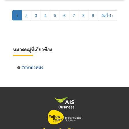
Pagination
Current
1
Page
2
Page
3
Page
4
Page
5
Page
6
Page
7
Page
8
Page
9
Next
ถัดไป ›
page
page
หมวดหมู่ที่เกี่ยวข้อง
รักษาผิวหนัง