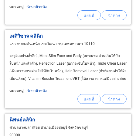
หมวดหมู่
:
รักษาผิวหนัง
เมดิวิซาจ คลินิก
แขวงคลองตันเหนือ เขตวัฒนา กรุงเทพมหานคร 10110
ลงสู่ผิวอย่างล้ำลึก), MesoSlim Face and Body (ลดขนาด ส่วนเกินให้กับ
ใบหน้าและลำตัว), Reflection Laser (ยกกระชับใบหน้า), Triple Clear Laser
(เพิ่มความกระจ่างใสให้กับใบหน้า), Hair Removal Laser (กำจัดขนทำให้ผิว
เนียนเรียบ), Vitamin Booster Treatment-VBT (ให้สารอาหารแก่ผิวอย่างอ่อน
โยน), Acne Treatment (
รักษา
สิวด้วยฟองน้ำใต้ทะเลลึก
หมวดหมู่
:
รักษาผิวหนัง
นิพนธ์คลินิก
ตำบลบางปลาสร้อย อำเภอเมืองชลบุรี จังหวัดชลบุรี
20000