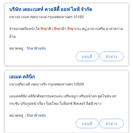
บริษัท เดอะเบสท์ ควอลิตี้ ออฟ ไลฟ์ จำกัด
แขวงบางแค เขตบางแค กรุงเทพมหานคร 10160
จำหน่ายครีมหน้าใส,
รักษา
สิว,
รักษา
ฝ้า,
รักษา
กระ,สบู่,อาหารเสริม,ยาลาความ
อ้วน
หมวดหมู่
:
รักษาผิวหนัง
เอเมด คลินิก
แขวงสุริยวงศ์ เขตบางรัก กรุงเทพมหานคร 10500
เอเมดคลินิก คลินิกศัลยกรรมตกแต่ง เสริมจมูก เสริมหน้าอก ดูดไขมัน ยก
กระชับ ปรับรูปหน้าเรียว ร้อยไหม โบท็อกซ์ ฟิลเลอร์ ฉีดผิวขาว
หมวดหมู่
:
รักษาผิวหนัง