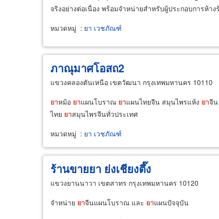
จริงอย่างต่อเนื่อง พร้อมจำหน่ายสำหรับผู้ประกอบการห้า
หมวดหมู่
:
ยา เวชภัณฑ์
ภาณุมาศโอสถ2
แขวงคลองตันเหนือ เขตวัฒนา กรุงเทพมหานคร 10110
ยา
หม้อ
ยา
แผนโบราณ
ยา
แผนไทยจีน สมุนไพรแห้ง
ยา
จี
ไทย
ยา
สมุนไพรจีนทั่วประเทศ
หมวดหมู่
:
ยา เวชภัณฑ์
ร้านขายยา ย่งเชียงตึ๊ง
แขวงยานนาวา เขตสาทร กรุงเทพมหานคร 10120
จำหน่าย
ยา
จีนแผนโบราณ และ
ยา
แผนปัจจุบัน