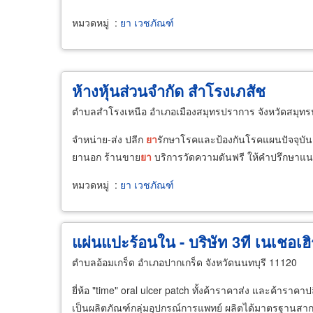
หมวดหมู่
:
ยา เวชภัณฑ์
ห้างหุ้นส่วนจำกัด สำโรงเภสัช
ตำบลสำโรงเหนือ อำเภอเมืองสมุทรปราการ จังหวัดสมุท
จำหน่าย-ส่ง ปลีก
ยา
รักษาโรคและป้องกันโรคแผนปัจจุบัน
ยานอก ร้านขาย
ยา
บริการวัดความดันฟรี ให้คำปรึกษาแน
หมวดหมู่
:
ยา เวชภัณฑ์
แผ่นแปะร้อนใน - บริษัท 3ที เนเชอเฮิ
ตำบลอ้อมเกร็ด อำเภอปากเกร็ด จังหวัดนนทบุรี 11120
ยี่ห้อ "time" oral ulcer patch ทั้งค้าราคาส่ง และค้าราคา
เป็นผลิตภัณฑ์กลุ่มอุปกรณ์การแพทย์ ผลิตได้มาตรฐานสากล 