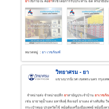
ยา
ใช้ภายใน คือ
ยา
ที่ใช้โดยการรับประทาน ฉีด หรือวิธีอื่นๆ
หมวดหมู่
:
ยา เวชภัณฑ์
วิทยาศรม - ยา
แขวงบวรนิเวศ เขตพระนคร กรุงเท
จำหน่ายส่ง จำหน่ายปลีก
ยา
สามัญประจำบ้าน
ยา
เวชภัณ
เช่น ยาธาตุน้ำแดง มหาหิงคุ์ ทิงเจอร์ ยาแดง ด่างทับทิม ว
กระเป๋าหมอ ปรอทวัดไข้ หม้อต้มเครื่องมือแพทย์ หม้อนึ่