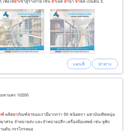
 เพื่อให้
ยา
เข้าสู่ร่างกาย เช่น
ยา
เม็ด
ยา
น้ำ
ยา
ฉีด เป็นต้น 3.
พมหานคร 10200
ฑ์
ผลิต
ยา
ภัณฑ์
ยา
ของเรามีมากกว่า 50 ชนิดตรา มหาบัณฑิตหนุ่ม
ิทยาศรม จำหน่ายส่ง และจำหน่ายปลีก เครื่องมือแพทย์ เช่น หูฟัง
งความดัน กรรไกรหมอ