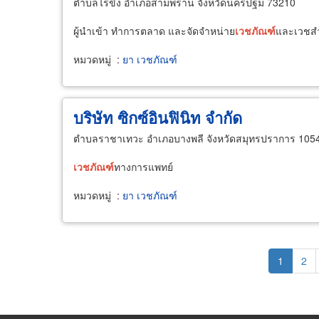
ตำบลไร่ขิง อำเภอสามพราน จังหวัดนครปฐม 73210
ผู้นำเข้า ทำการตลาด และจัดจำหน่าย
เวชภัณฑ์
และเวชสำ
หมวดหมู่
:
ยา เวชภัณฑ์
บริษัท ซิกซ์อินฟินิท จำกัด
ตำบลราชาเทวะ อำเภอบางพลี จังหวัดสมุทรปราการ 105
เวชภัณฑ์
ทางการแพทย์
หมวดหมู่
:
ยา เวชภัณฑ์
Pagination
Current
1
Pag
2
page