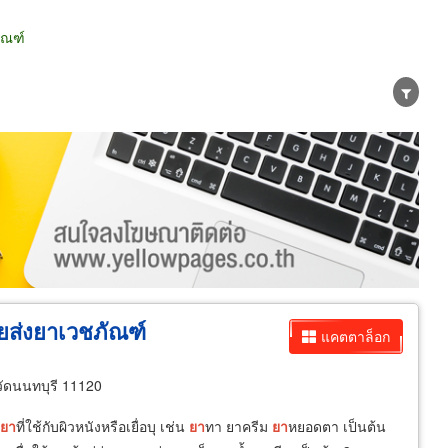
ัณฑ์
น่าย
ผู้ส่งออก/นำเข้า
ธุรกิจบริการ
ส่งยาเวชภัณฑ์
แคตตาล็อก
วัดนนทบุรี 11120
ยา
ที่ใช้กับผิวหนังหรือเยื่อบุ เช่น
ยา
ทา ยาครีม
ยา
หยอดตา เป็นต้น