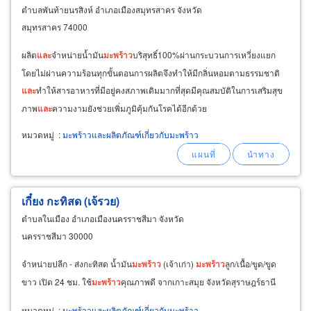
ตำบลพันท้ายนรสิงห์ อำเภอเมืองสมุทรสาคร จังหวัด
สมุทรสาคร 74000
ผลิต
และ
จำหน่ายน้ำมัน
มะพร้าว
บริสุทธิ์100%ผ่านกระบวนการเหวี่ยงแยก
โดยไม่ผ่านความร้อนทุกขั้นตอนการผลิตจึงทำให้มีกลิ่นหอมตามธรรมชาติ
และ
ทำให้สารอาหารที่มีอยู่คงสภาพเดิมมากที่สุดมีคุณสมบัติในการเสริมสุข
ภาพ
และ
ความงามยังช่วยเพิ่มภูมิคุ้มกันโรคได้อีกด้วย
หมวดหมู่
:
มะพร้าวและผลิตภัณฑ์เกี่ยวกับมะพร้าว
เกี๋ยง กะทิสด (เจ้รวย)
ตำบลในเมือง อำเภอเมืองนครราชสีมา จังหวัด
นครราชสีมา 30000
จำหน่ายปลีก - ส่งกะทิสด น้ำมัน
มะพร้าว
(เจ้าเก่า)
มะพร้าว
ลูก/เนื้อ/ขูด/ขูด
ขาว เปิด 24 ชม. ใช้
มะพร้าว
คุณภาพดี จากเกาะสมุย จังหวัดสุราษฎร์ธานี
หมวดหมู่
:
มะพร้าวและผลิตภัณฑ์เกี่ยวกับมะพร้าว