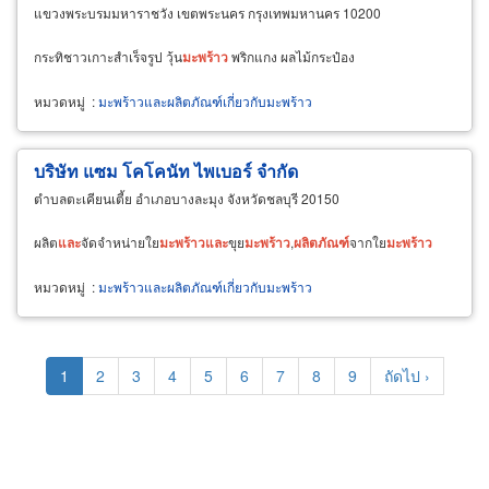
แขวงพระบรมมหาราชวัง เขตพระนคร กรุงเทพมหานคร 10200
กระทิชาวเกาะสำเร็จรูป วุ้น
มะพร้าว
พริกแกง ผลไม้กระป๋อง
หมวดหมู่
:
มะพร้าวและผลิตภัณฑ์เกี่ยวกับมะพร้าว
บริษัท แซม โคโคนัท ไพเบอร์ จำกัด
ตำบลตะเคียนเตี้ย อำเภอบางละมุง จังหวัดชลบุรี 20150
ผลิต
และ
จัดจำหน่ายใย
มะพร้าว
และ
ขุย
มะพร้าว
,
ผลิตภัณฑ์
จากใย
มะพร้าว
หมวดหมู่
:
มะพร้าวและผลิตภัณฑ์เกี่ยวกับมะพร้าว
Pagination
Current
1
Page
2
Page
3
Page
4
Page
5
Page
6
Page
7
Page
8
Page
9
Next
ถัดไป ›
page
page