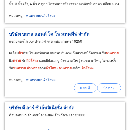
นิ้ว, 3 นิ้วครึ่ง, 4 นิ้ว 2 หุล บริการจัดส่งทั่วราชอาณาจักรในราคา ปลีกและส่ง
หมวดหมู่
:
พ่นทรายบนผิวโลหะ
บริษัท บลาส แอนด์ โค โพรเทคทีฟ จำกัด
แขวงดอกไม้ เขตประเวศ กรุงเทพมหานคร 10250
เคลือบ
ผิว
ด้วยไฟเบอร์กลาส กันกรด กันด่าง กันสารเคมีกัดกร่อน รับ
พ่น
ทราย
ยิง
ทราย
ขัด
ผิว
โลหะ
sandblasting ถังขนาดใหญ่ ท่อขนาดใหญ่ โครงเหล็ก
รับ
พ่น
ทราย
พ่น
ทราย
ฉาบ
ผิว
โลหะ
พ่น
ทราย
เคลือบ
ผิว
โลหะ
หมวดหมู่
:
พ่นทรายบนผิวโลหะ
บริษัท ดี อาร์ ซี เอ็นจิเนียริ่ง จำกัด
ตำบลทับมา อำเภอเมืองระยอง จังหวัดระยอง 21000