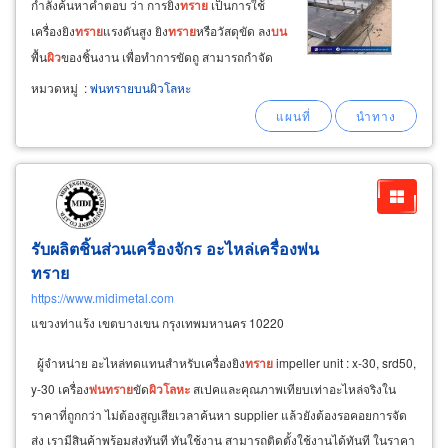
กำลังค้นหาคำตอบ ว่า การยิง
ทราย
เป็นการใช้
เครื่องยิง
ทราย
แรงดันสูง ยิง
ทราย
หรือวัสดุขัด ลง
บน
พื้น
ผิว
ของชิ้นงาน เพื่อทำการขัดถู สามารถกำจัด
สนิม ขัดลบสีเก่า ไล่สิ่งสกปรกที่ฝังแน่น ได้ดี
หมวดหมู่
:
พ่นทรายบนผิวโลหะ
มากกว่าการ
พ่น
ทราย
โดยจัดว่าเป็นการเตรียมพื้น
ผิว
ก่อนการนำไปทำสีเคลือบ เหมาะกับชิ้นงานที่ไม่
เน้นโชว์พื้น
ผิว
ที่ประณีต
รับผลิตชิ้นส่วนเครื่องจักร อะไหล่เครื่องพ่น
ทราย
https://www.midimetal.com
แขวงท่าแร้ง เขตบางเขน กรุงเทพมหานคร 10220
ผู้จำหน่าย อะไหล่ทดแทนสำหรับเครื่องยิง
ทราย
impeller unit : x-30, srd50,
y-30 เครื่อง
พ่น
ทราย
ขัด
ผิว
โลหะ
สเปคและคุณภาพเทียบเท่าอะไหล่จริงใน
ราคาที่ถูกกว่า ไม่ต้องสูญเสียเวลาค้นหา supplier แล้วยังต้องรอคอยการจัด
ส่ง เรามีสินค้าพร้อมส่งทันที ทันใช้งาน สามารถติดตั้งใช้งานได้ทันที ในราคา