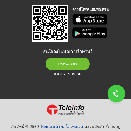
ดาวน์โหลดแอปพลิเคชัน
สนใจลงโฆษณา ปรึกษาฟรี
02-262-8888
ต่อ 8615, 8686
ลิขสิทธิ์ © 2569
ไทยแลนด์ เยลโล่เพจเจส
สงวนลิขสิทธิ์ตามกฏ