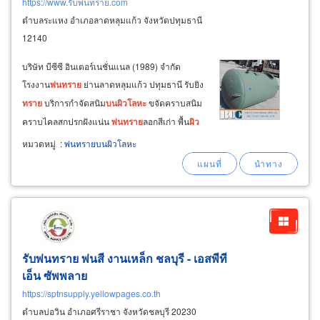
https://www.รับพ่นทราย.com
ตำบลระแหง อำเภอลาดหลุมแก้ว จังหวัดปทุมธานี
12140
บริษัท บีซีซี อินเตอร์เนชั่นแนล (1989) จำกัด
โรงงาน
พ่น
ทราย
ย่านลาดหลุมแก้ว ปทุมธานี รับยิง
ทราย
บริการกำจัดสนิม
บน
ผิว
โลหะ
ขจัดคราบสนิม
คราบไคลสกปรกฝังแน่น
พ่น
ทราย
ลอกสีเก่า พื้น
ผิว
เหล็กและ
โลหะ
สะอาด ทั้งจุดเชื่อมต่อรวมถึงซอกมุม
หมวดหมู่
:
พ่นทรายบนผิวโลหะ
ในที่ทำความสะอาดยาก เตรียมพื้น
ผิว
โลหะ
ทำความสะอาดและเคลือบ
ผิว
พ่น
สีกันสนิมและ
พ่น
สี
ทับหน้าตามสเปค
รับพ่นทราย พ่นสี งานเหล็ก ชลบุรี - เอสพีที
เอ็น ซัพพลาย
https://sptnsupply.yellowpages.co.th
ตำบลบ่อวิน อำเภอศรีราชา จังหวัดชลบุรี 20230