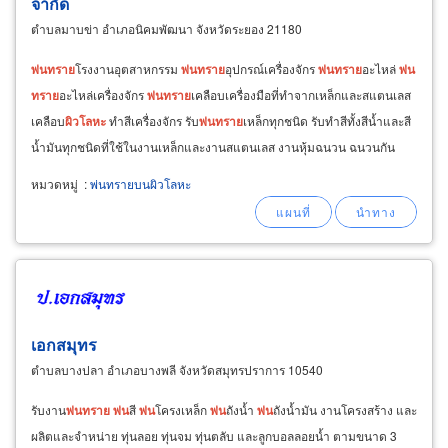
จำกัด
ตำบลมาบข่า อำเภอนิคมพัฒนา จังหวัดระยอง 21180
พ่น
ทราย
โรงงานอุตสาหกรรม
พ่น
ทราย
อุปกรณ์เครื่องจักร
พ่น
ทราย
อะไหล่
พ่น
ทราย
อะไหล่เครื่องจักร
พ่น
ทราย
เคลือบเครื่องมือที่ทำจากเหล็กและสแตนเลส
เคลือบ
ผิว
โลหะ
ทำสีเครื่องจักร รับ
พ่น
ทราย
เหล็กทุกชนิด รับทำสีทั้งสีน้ำและสี
น้ำมันทุกชนิดที่ใช้ในงานเหล็กและงานสแตนเลส งานหุ้มฉนวน ฉนวนกัน
ความร้อนความเย็นทุกประเภท งาน
พ่น
ทราย
พื้น
ผิว
หมวดหมู่
:
พ่นทรายบนผิวโลหะ
เอกสมุทร
ตำบลบางปลา อำเภอบางพลี จังหวัดสมุทรปราการ 10540
รับงาน
พ่น
ทราย
พ่น
สี
พ่น
โครงเหล็ก
พ่น
ถังน้ำ
พ่น
ถังน้ำมัน งานโครงสร้าง และ
ผลิตและจำหน่าย ทุ่นลอย ทุ่นจม ทุ่นตลับ และลูกบอลลอยน้ำ ตามขนาด 3