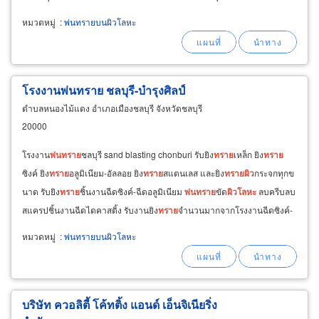
ความร้อนความเย็นทุกประเภท งาน
พ่น
ทราย
พื้น
ผิว
หมวดหมู่
:
พ่นทรายบนผิวโลหะ
โรงงานพ่นทราย ชลบุรี-บำรุงศิลป์
ตำบลหนองไม้แดง อำเภอเมืองชลบุรี จังหวัดชลบุรี
20000
โรงงาน
พ่น
ทราย
ชลบุรี sand blasting chonburi รับยิง
ทราย
เหล็ก ยิง
ทราย
ซิงค์ ยิง
ทราย
อลูมิเนียม-อัลลอย ยิง
ทราย
สแตนเลส และยิง
ทราย
ผิว
กระจกทุกข
นาด รับยิง
ทราย
ชิ้นงานฉีดซิงค์-ฉีดอลูมิเนียม
พ่น
ทราย
ขัด
ผิว
โลหะ
ลบครีบลบ
สแครปชิ้นงานฉีดไดคาสติ้ง รับงานยิง
ทราย
จำนวนมากจากโรงงานฉีดซิงค์-
ฉีดอลูมิเนียม พร้อมรับทำสีจบในที่เดียว
หมวดหมู่
:
พ่นทรายบนผิวโลหะ
บริษัท ควอลิตี้ โค้ทติ้ง แอนด์ เอ็นจิเนียริ่ง