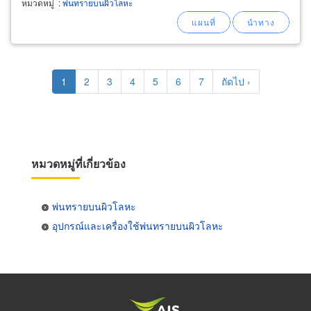
หมวดหมู่
:
พ่นทรายบนผิวโลหะ
Pagination
Current
1
Page
2
Page
3
Page
4
Page
5
Page
6
Page
7
Next
ถัดไป ›
page
page
หมวดหมู่ที่เกี่ยวข้อง
พ่นทรายบนผิวโลหะ
อุปกรณ์และเครื่องใช้พ่นทรายบนผิวโลหะ