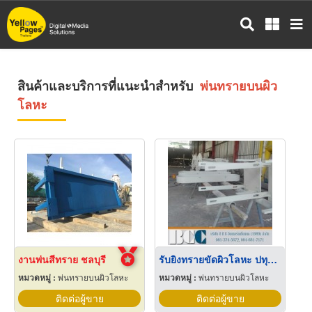
ข้าม
ไป
ยัง
เนื้อหา
หลัก
สินค้าและบริการที่แนะนำสำหรับ
พ่นทรายบนผิว
โลหะ
งานพ่นสีทราย ชลบุรี
รับยิงทรายขัดผิวโลหะ ปทุมธานี
หมวดหมู่ :
พ่นทรายบนผิวโลหะ
หมวดหมู่ :
พ่นทรายบนผิวโลหะ
ติดต่อผู้ขาย
ติดต่อผู้ขาย