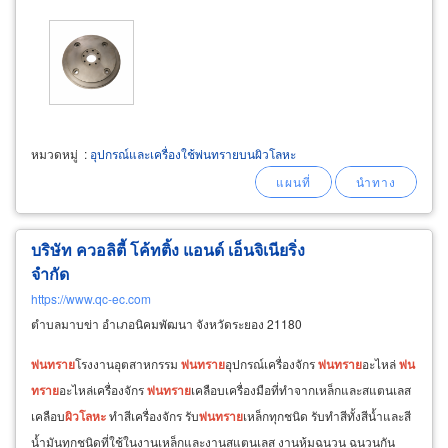
ถูกกว่า
หมวดหมู่
:
อุปกรณ์และเครื่องใช้พ่นทรายบนผิวโลหะ
บริษัท ควอลิตี้ โค้ทติ้ง แอนด์ เอ็นจิเนียริ่ง
จำกัด
https://www.qc-ec.com
ตำบลมาบข่า อำเภอนิคมพัฒนา จังหวัดระยอง 21180
พ่น
ทราย
โรงงานอุตสาหกรรม
พ่น
ทราย
อุปกรณ์เครื่องจักร
พ่น
ทราย
อะไหล่
พ่น
ทราย
อะไหล่เครื่องจักร
พ่น
ทราย
เคลือบเครื่องมือที่ทำจากเหล็กและสแตนเลส
เคลือบ
ผิว
โลหะ
ทำสีเครื่องจักร รับ
พ่น
ทราย
เหล็กทุกชนิด รับทำสีทั้งสีน้ำและสี
น้ำมันทุกชนิดที่ใช้ในงานเหล็กและงานสแตนเลส งานหุ้มฉนวน ฉนวนกัน