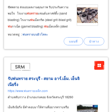
ซัพพลาย ส่งมอบผลงานคุณภาพ รับประกันความ
พอใจ โรงงาน
พ่น
ทราย
แซนด์บลาสท์ติ้ง (sand
blasting) โรงงาน
พ่น
เม็ดกริด (steel grit /blast grit)
พ่น
กาเน็ต (garnet blasting)
พ่น
เม็ดเหล็ก (steel
shot abrasive blasting) ยิง
ทราย
ขัดลอก
ผิว
โลหะ
หมวดหมู่
:
พ่นทรายบนผิวโลหะ
ลอกสนิม ลอกรอยเปื้อนคราบน้ำมัน โดยช่าง
พ่น
ทราย
มืออาชีพ ผู้ชำนาญการ
รับพ่นทราย สระบุรี - สยาม อาร์.เอ็ม. เอ็นจิ
เนียริ่ง
https://www.พ่นทรายเหล็ก.com
ตำบลทับกวาง อำเภอแก่งคอย จังหวัดสระบุรี 18260
เอ็นจิเนียริ่ง มีคำตอบมาให้ท่านที่อยากทราบหรือ