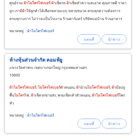
ศูนย์รวม
ผ้า
ไมโคร
ไฟเบอร์
ผ้า
เช็ดรถ
ผ้า
เช็คทำความสะอาด คุณภาพดี ราคา
ถูก เรามี
ผ้า
ให้ลูกค้าได้เลือกหลายแบบ หลายขนาด ครบทุกความต้องการ
ครบทุกวงการ ไม่ว่าจะเป็นโรงงาน ร้านคาร์แคร์ บริษัทแม่บ้าน ร้านอาหาร
หมวดหมู่
:
ผ้าไมโครไฟเบอร์
ห้างหุ้นส่วนจำกัด คอมฟ์ยู
แขวงวัดท่าพระ เขตบางกอกใหญ่ กรุงเทพมหานคร
10600
ผ้า
ไมโคร
ไฟเบอร์
,
ไมโคร
ไฟเบอร์
ตัวหนอน,
ผ้า
ม้วน
ไมโคร
ไฟเบอร์
,
ผ้า
ม๊อปถู
พื้น
ไมโคร
ไฟ,
ผ้า
เช็ดรถขายส่ง, พรมเช็ดเท้าตัวหนอน,
ผ้า
ไมโคร
ไฟเบอร์
โพก
หัว
หมวดหมู่
:
ผ้าไมโครไฟเบอร์