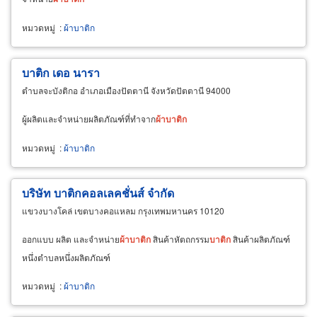
หมวดหมู่
:
ผ้าบาติก
บาติก เดอ นารา
ตำบลจะบังติกอ อำเภอเมืองปัตตานี จังหวัดปัตตานี 94000
ผู้ผลิตและจำหน่ายผลิตภัณฑ์ที่ทำจาก
ผ้า
บา
ติก
หมวดหมู่
:
ผ้าบาติก
บริษัท บาติกคอลเลคชั่นส์ จำกัด
แขวงบางโคล่ เขตบางคอแหลม กรุงเทพมหานคร 10120
ออกแบบ ผลิต และจำหน่าย
ผ้า
บา
ติก
สินค้าหัตถกรรม
บา
ติก
สินค้าผลิตภัณฑ์
หนึ่งตำบลหนึ่งผลิตภัณฑ์
หมวดหมู่
:
ผ้าบาติก