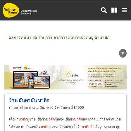
ข้าม
ไป
ยัง
เนื้อหา
หลัก
ผลการค้นหา 35 รายการ จากการค้นหาหมวดหมู่ ผ้าบาติก
ขายส่ง
ขายปลีก
ผู้ผลิต
ตัวแทนจัดจำหน่าย
ผู้ส่งออก/นำเข้า
ธุรกิจบริการ
ร้าน อันดามัน บาติก
ตำบลไสไทย อำเภอเมืองกระบี่ จังหวัดกระบี่ 81000
เสื้อผ้า
บา
ติก
ผู้ชาย เสื้อผ้า
บา
ติก
ผู้หญิง เสื้อผ้า
บา
ติก
หลากสีสัน เราจัดจำหน่าย
ได้หมด กับ อันดามัน
บา
ติก
เรารับจำหน่ายเสื้อผ้า
บา
ติก
สำเร็จรูป ทุกลาย ทุก