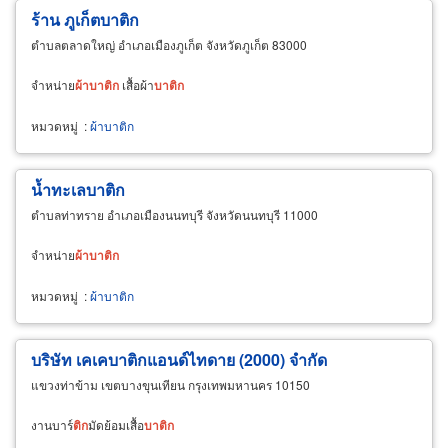
ร้าน ภูเก็ตบาติก
ตำบลตลาดใหญ่ อำเภอเมืองภูเก็ต จังหวัดภูเก็ต 83000
จำหน่าย
ผ้า
บา
ติก
เสื้อผ้า
บา
ติก
หมวดหมู่
:
ผ้าบาติก
น้ำทะเลบาติก
ตำบลท่าทราย อำเภอเมืองนนทบุรี จังหวัดนนทบุรี 11000
จำหน่าย
ผ้า
บา
ติก
หมวดหมู่
:
ผ้าบาติก
บริษัท เคเคบาติกแอนด์ไทดาย (2000) จำกัด
แขวงท่าข้าม เขตบางขุนเทียน กรุงเทพมหานคร 10150
งานบาร์
ติก
มัดย้อมเสื้อ
บา
ติก