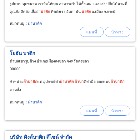
รูปแบบ ทุกขนาด เราจัดให้คุณ สามารถรับได้ทั้งเหมา และส่ง ปลีกได้ตามที่
คุณสั่ง คิดถึง เสื้อผ้า
บา
ติก
คิดถึงเรา อันดามัน
บา
ติก
อ.เมือง จ.กระบี่
โทร.089-1951887
หมวดหมู่
:
ผ้าบาติก
โยฮัน บาติก
ตำบลเขารูปช้าง อำเภอเมืองสงขลา จังหวัดสงขลา
90000
จำหน่าย
ผ้า
บา
ติก
แท้ อุปกรณ์ทำ
ผ้า
บา
ติก
ผ้า
บา
ติทำมือ ออกแบบ
ผ้า
บา
ติก
ตามสั่ง
หมวดหมู่
:
ผ้าบาติก
บริษัท คิงส์บาติก ดีไซน์ จำกัด