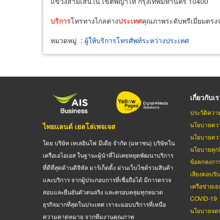
แขวงสามเสนใน เขตพญาไท กรุงเทพมหานคร 10400
บริการ
โทรทางไกลต่าง
ประเทศ
คุณภาพระดับพรีเมี่ยมตรง
หมวดหมู่
:
ผู้ให้บริการโทรศัพท์ระหว่างประเทศ
เกี่ยวกับเ
ประวัติควา
นโยบายควา
ไทยแลนด์ เยลโล่เพจเจส
นโยบายควา
โดย บริษัท เทเลอินโฟ มีเดีย จำกัด (มหาชน) บริษัทใน
นโยบายคุกกี
เครือเอไอเอส ในฐานะผู้นำที่ไม่เคยหยุดพัฒนาบริการ
ข้อตกลงกา
ที่ดีที่สุดด้านดิจิทัล มาร์เก็ตติ้ง ผ่านเว็บไซต์รวมสินค้า
เสียงตอบรั
และบริการ จากผู้ประกอบการที่เชื่อถือได้ มีการตรวจ
เครือข่ายเย
สอบและยืนยันตัวตนจริง และครอบคลุมทุกหมวด
COVID-19
ธุรกิจมากที่สุดในประเทศ เราจะมอบบริการที่เหนือ
นโยบายจดท
ความคาดหมาย จากทีมงานคุณภาพ