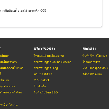
จากมือถือเอไอเอสผ่านระหัส 005
รา
บริการของเรา
ติดต่อเรา
มเป็นมา
ไทยแลนด์ เยลโล่เพจเจส
ทีมที่ปรึกษาโฆษณา
มเป็นส่วนตัว
YellowPages Online Service
โฆษณากับเรา
มปลอดภัยไซเบอร์
YellowPages Blog
ฝ่ายบริการลูกค้าสัมพั
้
นามบัตรดิจิทัล
วิธีการชำระเงิน
รใช้งาน
YP Chatbot
บผู้ลงโฆษณา
โปรโมชั่น
ลโล่เพจเจสทั่วโลก
รับทำเว็บไซต์ SEO
ะเบียนโดเมน