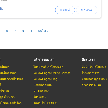
ข็ง
age
Page
6
Page
7
Page
8
Page
9
Next
ถัดไป ›
page
รา
บริการของเรา
ติดต่อเรา
มเป็นมา
ไทยแลนด์ เยลโล่เพจเจส
ทีมที่ปรึกษาโฆษณา
มเป็นส่วนตัว
YellowPages Online Service
โฆษณากับเรา
มปลอดภัยไซเบอร์
YellowPages Blog
ฝ่ายบริการลูกค้าสัมพั
้
นามบัตรดิจิทัล
วิธีการชำระเงิน
รใช้งาน
YP Chatbot
บผู้ลงโฆษณา
โปรโมชั่น
ลโล่เพจเจสทั่วโลก
รับทำเว็บไซต์ SEO