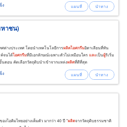
ข็ง
(มหาชน)
เทศต่างประเทศ โดยนำเทคโนโลยีการ
ผลิต
ไอศกรีม
อิตาเลียนที่ทัน
ค์จนได้
ไอศกรีม
ที่มีเอกลักษณ์เฉพาะตัวไม่เหมือนใคร
และ
เป็น
ผู้
ริเริ่ม
ขั้นตอน คัดเลือกวัตถุดิบนำเข้าจากแหล่ง
ผลิต
ที่ดีที่สุด
ข็ง
์ของไอติมไทยอย่างเต็มตัว มากว่า 40 ปี *
ผลิต
จากวัตถุดิบธรรมชาติ