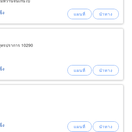
ไม่หวานจนเกินไป
ข็ง
มุทรปราการ 10290
ข็ง
ข็ง