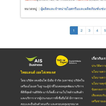
หมวดหมู่
:
ผู้ผลิตและจำหน่ายไอศกรีมและผลิตภัณฑ์แช่แ
Pagination
Current
1
Page
2
Page
3
Page
4
P
5
page
เกี่ยวกับเ
ประวัติควา
นโยบายควา
ไทยแลนด์ เยลโล่เพจเจส
นโยบายควา
โดย บริษัท เทเลอินโฟ มีเดีย จำกัด (มหาชน) บริษัทใน
นโยบายคุกกี
เครือเอไอเอส ในฐานะผู้นำที่ไม่เคยหยุดพัฒนาบริการ
ข้อตกลงกา
ที่ดีที่สุดด้านดิจิทัล มาร์เก็ตติ้ง ผ่านเว็บไซต์รวมสินค้า
เสียงตอบรั
และบริการ จากผู้ประกอบการที่เชื่อถือได้ มีการตรวจ
เครือข่ายเย
สอบและยืนยันตัวตนจริง และครอบคลุมทุกหมวด