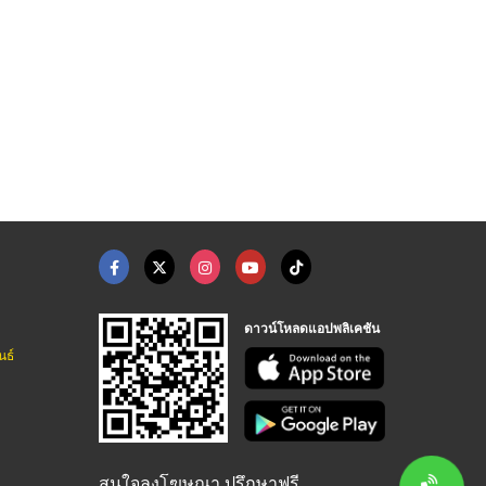
ดาวน์โหลดแอปพลิเคชัน
นธ์
สนใจลงโฆษณา ปรึกษาฟรี