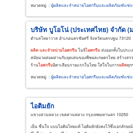
หมวดหมู่
:
ผู้ผลิตและจำหน่ายไอศกรีมและผลิตภัณฑ์แช่แ
บริษัท บูโอโน่ (ประเทศไทย) จำกัด 
ตำบลไทยาวาส อำเภอนครชัยศรี จังหวัดนครปฐม 73120
ผลิต
และ
จำหน่าย
ไอศกรีม
โมจิ
ไอศกรีม
ส่งออกทั้งในประ
สมัยมาผสมผสานกับจุดเด่นของพืชผลเกษตรไทย สร้างสรร
ร้าน
ไอศกรีม
อิตาเลียนรายแรกในไทย​ ใส่ใจในการ
ผลิต
ทุก
หมวดหมู่
:
ผู้ผลิตและจำหน่ายไอศกรีมและผลิตภัณฑ์แช่แ
ไอติมยัก
แขวงสวนหลวง เขตสวนหลวง กรุงเทพมหานคร 10250
เย็น ชื่นใจ แบบไอติมไทยแท้ ไอติมยักยังคงไว้ซึ่งเอกลักษณ