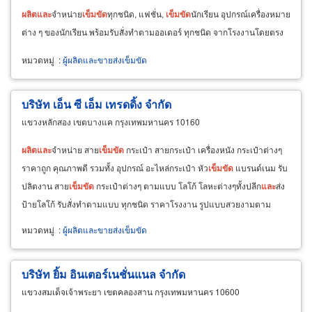
ผลิต
และ
จำหน่าย
เข็มขัด
ทุกชนิด, แฟชั่น,
เข็มขัด
นักเรียน อุปกรณ์เครื่องหมาย
ต่าง ๆ ของนักเรียน พร้อมรับสั่งทำตามออเดอร์ ทุกชนิด จากโรงงานโดยตรง
หมวดหมู่
:
ผู้ผลิตและขายส่งเข็มขัด
บริษัท เอ็น ซี เอ็ม เทรดดิ้ง จำกัด
แขวงหลักสอง เขตบางแค กรุงเทพมหานคร 10160
ผลิต
และ
จำหน่าย สาย
เข็มขัด
กระเป๋า สายกระเป๋า เครื่องหนัง กระเป๋าต่างๆ
ราคาถูก คุณภาพดี รวมทั้ง อุปกรณ์ อะไหล่กระเป๋า หัว
เข็มขัด
แบรนด์เนม รับ
ปลิตงาน สาย
เข็มขัด
กระเป๋าต่างๆ ตามแบบ โลโก้ โลหะต่างๆทั้งปลีก
และ
ส่ง
ป้ายโลโก้ รับสั่งทำตามแบบ ทุกชนิด ราคาโรงงาน รูปแบบสวยงามตาม
ดีไซน์
หมวดหมู่
:
ผู้ผลิตและขายส่งเข็มขัด
บริษัท ยิ้ม อินเตอร์เนชั่นแนล จำกัด
แขวงสมเด็จเจ้าพระยา เขตคลองสาน กรุงเทพมหานคร 10600