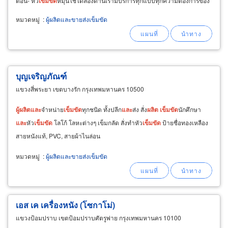
ตอน- หัว
เข็มขัด
หมุนใช้ได้สองด้านเรามีบริการทุกแบบทุกความต้องการของ
ท่าน
หมวดหมู่
:
ผู้ผลิตและขายส่งเข็มขัด
บุญเจริญภัณฑ์
แขวงสี่พระยา เขตบางรัก กรุงเทพมหานคร 10500
ผู้
ผลิต
และ
จำหน่าย
เข็มขัด
ทุกชนิด ทั้งปลีก
และ
ส่ง สั่ง
ผลิต
เข็มขัด
นักศึกษา
และ
หัว
เข็มขัด
โลโก้ โลหะต่างๆ เข็มกลัด สั่งทำหัว
เข็มขัด
ป้ายชื่อทองเหลือง
สายหนังแท้, PVC, สายผ้าไนล่อน
หมวดหมู่
:
ผู้ผลิตและขายส่งเข็มขัด
เอส เค เครื่องหนัง (โซกาโม่)
แขวงป้อมปราบ เขตป้อมปราบศัตรูพ่าย กรุงเทพมหานคร 10100