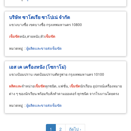
บริษัท ซาโตเรีย ซาโปเน่ จำกัด
แขวงบางซื่อ เขตบางซื่อ กรุงเทพมหานคร 10800
เข็มขัด
หนัง,สายหนัง,หัว
เข็มขัด
หมวดหมู่
:
ผู้ผลิตและขายส่งเข็มขัด
เอส เค เครื่องหนัง (โซกาโม่)
แขวงป้อมปราบ เขตป้อมปราบศัตรูพ่าย กรุงเทพมหานคร 10100
ผลิต
และ
จำหน่าย
เข็มขัด
ทุกชนิด, แฟชั่น,
เข็มขัด
นักเรียน อุปกรณ์เครื่องหมาย
ต่าง ๆ ของนักเรียน พร้อมรับสั่งทำตามออเดอร์ ทุกชนิด จากโรงงานโดยตรง
หมวดหมู่
:
ผู้ผลิตและขายส่งเข็มขัด
Pagination
Current
1
Page
2
Next
ถัดไป ›