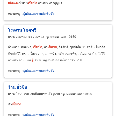
ผลิต
และ
นำเข้า
เข็มขัด
กระเป๋า พวงกุญแจ
หมวดหมู่
:
ผู้ผลิตและขายส่งเข็มขัด
โรงงาน โชคทวี
แขวงจอมทอง เขตจอมทอง กรุงเทพมหานคร 10150
จำหน่าย-รับสั่งทำ,
เข็มขัด
, หัว
เข็มขัด
, ฉีดซิงค์, ชุบนิเกิ้ล, ชุบซาตินเข็มกลัด,
ป้ายโลโก้, ตราเครื่องหมาย, สายหนัง, อะไหล่รองเท้า, อะไหล่กระเป๋า, โลโก้
กระเป๋า ตามแบบ
ผู้
เชี่ยวชาญประสบการณ์มากกว่า 30 ปี
หมวดหมู่
:
ผู้ผลิตและขายส่งเข็มขัด
ร้าน ฮั่วซิน
แขวงป้อมปราบ เขตป้อมปราบศัตรูพ่าย กรุงเทพมหานคร 10100
หัว
เข็มขัด
หมวดหมู่
:
ผู้ผลิตและขายส่งเข็มขัด