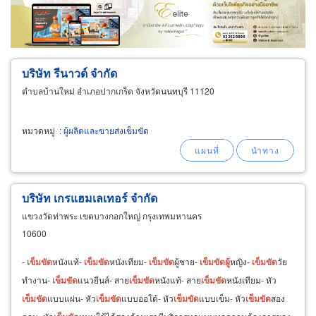
ขายส่ง
ขายปลีก
ผู้ผลิต
ตัวแทนจัดจำหน่าย
ผู้ส่งออก/นำเข้า
ธุรกิจบริการ
บริษัท รีนาวด์ จำกัด
ตำบลบ้านใหม่ อำเภอปากเกร็ด จังหวัดนนทบุรี 11120
หมวดหมู่
:
ผู้ผลิตและขายส่งเข็มขัด
บริษัท เกรแฮมเลเทอร์ จำกัด
แขวงวัดท่าพระ เขตบางกอกใหญ่ กรุงเทพมหานคร
10600
-
เข็มขัด
หนังแท้-
เข็มขัด
หนังเทียม-
เข็มขัด
ผู้ชาย-
เข็มขัด
ผู้
หญิง-
เข็มขัด
วัย
ทำงาน-
เข็มขัด
แนวยีนส์- สาย
เข็มขัด
หนังแท้- สาย
เข็มขัด
หนังเทียม- หัว
เข็มขัด
แบบแผ่น- หัว
เข็มขัด
แบบออโต้- หัว
เข็มขัด
แบบเข็ม- หัว
เข็มขัด
สอง