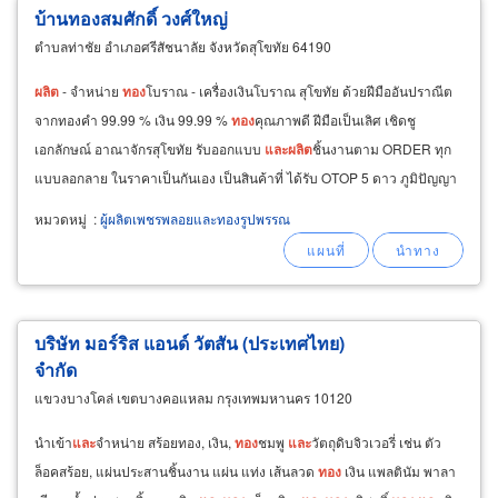
บ้านทองสมศักดิ์ วงศ์ใหญ่
ตำบลท่าชัย อำเภอศรีสัชนาลัย จังหวัดสุโขทัย 64190
ผลิต
- จำหน่าย
ทอง
โบราณ - เครื่องเงินโบราณ สุโขทัย ด้วยฝีมืออันปราณีต
จากทองคำ 99.99 % เงิน 99.99 %
ทอง
คุณภาพดี ฝีมือเป็นเลิศ เชิดชู
เอกลักษณ์ อาณาจักรสุโขทัย รับออกแบบ
และ
ผลิต
ชิ้นงานตาม ORDER ทุก
แบบลอกลาย ในราคาเป็นกันเอง เป็นสินค้าที่ ได้รับ OTOP 5 ดาว ภูมิปัญญา
ชาวบ้าน
หมวดหมู่
:
ผู้ผลิตเพชรพลอยและทองรูปพรรณ
บริษัท มอร์ริส แอนด์ วัตสัน (ประเทศไทย)
จำกัด
แขวงบางโคล่ เขตบางคอแหลม กรุงเทพมหานคร 10120
นำเข้า
และ
จำหน่าย สร้อยทอง, เงิน,
ทอง
ชมพู
และ
วัตถุดิบจิวเวอรี่ เช่น ตัว
ล็อคสร้อย, แผ่นประสานชิ้นงาน แผ่น แท่ง เส้นลวด
ทอง
เงิน แพลตินัม พาลา