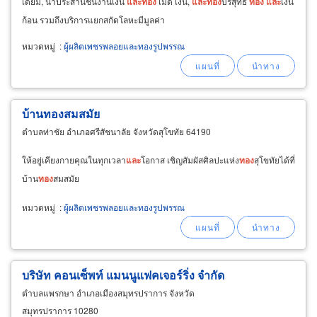
เดียม, น้ำประสานชิ้นงานเงิน
และ
ทอง
เม็ด เงิน,
และ
ทอง
บริสุทธิ์
ทอง
และ
เงิน
ก้อน รวมถึงบริการแยกสกัดโลหะมีมูลค่า
หมวดหมู่
:
ผู้ผลิตเพชรพลอยและทองรูปพรรณ
บ้านทองสมสมัย
ตำบลท่าชัย อำเภอศรีสัชนาลัย จังหวัดสุโขทัย 64190
ให้อยู่เคียงกายคุณในทุกเวลา
และ
โอกาส เชิญสัมผัสศิลปะแห่ง
ทอง
สุโขทัยได้ที่
บ้าน
ทอง
สมสมัย
หมวดหมู่
:
ผู้ผลิตเพชรพลอยและทองรูปพรรณ
บริษัท คอนเซ็พท์ แมนนูแฟคเจอร์ริ่ง จำกัด
ตำบลแพรกษา อำเภอเมืองสมุทรปราการ จังหวัด
สมุทรปราการ 10280