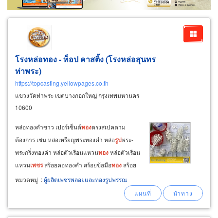
โรงหล่อทอง - ท็อป คาสติ้ง (โรงหล่อสุนทร
ท่าพระ)
https://topcasting.yellowpages.co.th
แขวงวัดท่าพระ เขตบางกอกใหญ่ กรุงเทพมหานคร
10600
หล่อทองคำขาว เปอร์เซ็นต์
ทอง
ตรงสเปคตาม
ต้องการ เช่น หล่อเหรียญพระทองคำ หล่อ
รูป
พระ-
พระกริ่งทองคำ หล่อตัวเรือนแหวน
ทอง
หล่อตัวเรือน
แหวน
เพชร
สร้อยคอทองคำ สร้อยข้อมือ
ทอง
สร้อย
สังวาลย์
ทอง
สร้อยทองเค 9k, 10k, 14k, 18k, 22k,
หมวดหมู่
:
ผู้ผลิตเพชรพลอยและทองรูปพรรณ
24k หล่อจี้
ทอง
หล่อตัวตะขอ
ทอง
และ
หล่อส่วน
ประกอบเครื่องประดับ
ทอง
หล่อกำไล
ทอง