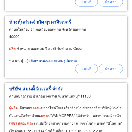
ห้างหุ้นส่วนจำกัด สุรดาจิวเวลรี่
ตำบลในเมือง อำเภอเมืองขอนแก่น จังหวัดขอนแก่น
40000
ผลิต
-จำหน่าย-ออกแบบ จิวเวลรี่ รับทำตาม Order
หมวดหมู่
:
ผู้ผลิตเพชรพลอยและทองรูปพรรณ
บริษัท แมนดี้ จิวเวลรี่ จำกัด
ตำบลบางกรวย อำเภอบางกรวย จังหวัดนนทบุรี 11130
ผู้
ผลิต
เจียรนัย
พลอย
แมกกาไซด์โดยเครื่องจักรนำเข้าจากสวิส บริษัทผู้นำเข้า
ตัวแทนจัดจำหน่ายผง
เพชร
"VANMOPPES" ใช้สำหรับอุตสาหกรรมเจียรนัย
เพชร
พลอย
และ
งานขัดในอุตสาหกรรมต่างๆ แมกกาไซด์ แบรนด์ "นิโคแมน"
(ไซด์กลม PP2 - PP14) (ไซด์สี่เหลี่ยม 1.1*1.1 มม. - 2.2*2.2 มม.)