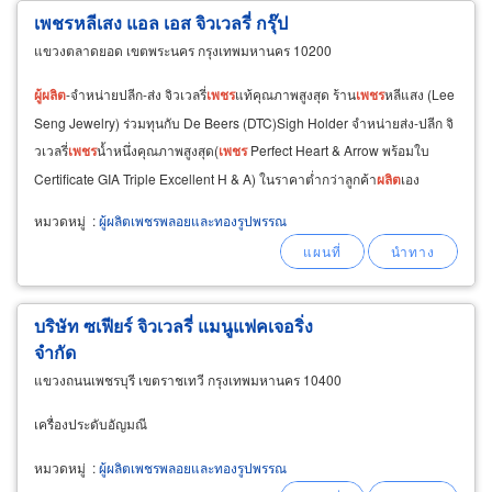
เพชรหลีเสง แอล เอส จิวเวลรี่ กรุ๊ป
แขวงตลาดยอด เขตพระนคร กรุงเทพมหานคร 10200
ผู้
ผลิต
-จำหน่ายปลีก-ส่ง จิวเวลรี่
เพชร
แท้คุณภาพสูงสุด ร้าน
เพชร
หลีแสง (Lee
Seng Jewelry) ร่วมทุนกับ De Beers (DTC)Sigh Holder จำหน่ายส่ง-ปลีก จิ
วเวลรี่
เพชร
น้ำหนึ่งคุณภาพสูงสุด(
เพชร
Perfect Heart & Arrow พร้อมใบ
Certificate GIA Triple Excellent H & A) ในราคาต่ำกว่าลูกค้า
ผลิต
เอง
หมวดหมู่
:
ผู้ผลิตเพชรพลอยและทองรูปพรรณ
บริษัท ซเฟียร์ จิวเวลรี่ แมนูแฟคเจอริ่ง
จำกัด
แขวงถนนเพชรบุรี เขตราชเทวี กรุงเทพมหานคร 10400
เครื่องประดับอัญมณี
หมวดหมู่
:
ผู้ผลิตเพชรพลอยและทองรูปพรรณ