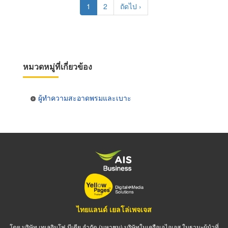
Current
1
Page
2
Next
ถัดไป ›
page
page
หมวดหมู่ที่เกี่ยวข้อง
ผู้ทำความสะอาดพรมและเบาะ
ไทยแลนด์ เยลโล่เพจเจส
โดย บริษัท เทเลอินโฟ มีเดีย จำกัด (มหาชน) บริษัทในเครือเอไอเอส ในฐานะผู้นำที่