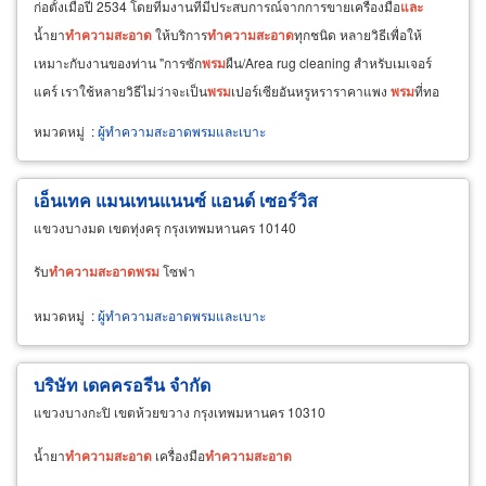
ก่อตั้งเมื่อปี 2534 โดยทีมงานที่มีประสบการณ์จากการขายเครื่องมือ
และ
น้ำยา
ทำความ
สะอาด
ให้บริการ
ทำความ
สะอาด
ทุกชนิด หลายวิธีเพื่อให้
เหมาะกับงานของท่าน "การซัก
พรม
ผืน/Area rug cleaning สำหรับเมเจอร์
แคร์ เราใช้หลายวิธีไม่ว่าจะเป็น
พรม
เปอร์เซียอันหรูหราราคาแพง
พรม
ที่ทอ
จากเส้นไหมธรรมชาติ
พรม
Acrylic ลายเปอร์เซีย
หมวดหมู่
:
ผู้ทำความสะอาดพรมและเบาะ
เอ็นเทค แมนเทนแนนซ์ แอนด์ เซอร์วิส
แขวงบางมด เขตทุ่งครุ กรุงเทพมหานคร 10140
รับ
ทำความ
สะอาด
พรม
โซฟา
หมวดหมู่
:
ผู้ทำความสะอาดพรมและเบาะ
บริษัท เดคครอรีน จำกัด
แขวงบางกะปิ เขตห้วยขวาง กรุงเทพมหานคร 10310
น้ำยา
ทำความ
สะอาด
เครื่องมือ
ทำความ
สะอาด