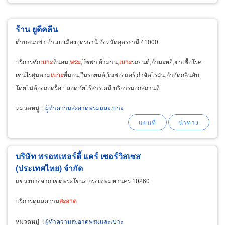
ร้าน ยูดีคลีน
ตำบลนาข่า อำเภอเมืองอุดรธานี จังหวัดอุดรธานี 41000
บริการซัก
เบาะ
ที่นอน,
พรม
,โซฟา,ผ้าม่าน,
เบาะ
รถยนต์,กำมะหยี่,ฆ่าเชื้อโรค
เช่นไรฝุ่นตาม
เบาะ
ที่นอน,ในรถยนต์,ในช่องแอร์,กำจัดไรฝุ่น,กำจัดกลิ่นอับ
โดยไม่ต้องถอดรื้อ ปลอดภัยไร้สารเคมี บริการนอกสถานที่
หมวดหมู่
:
ผู้ทำความสะอาดพรมและเบาะ
บริษัท พรอพเพอร์ตี้ แคร์ เซอร์วิสเซส
(ประเทศไทย) จำกัด
แขวงบางจาก เขตพระโขนง กรุงเทพมหานคร 10260
บริการดูแลความ
สะอาด
หมวดหมู่
:
ผู้ทำความสะอาดพรมและเบาะ