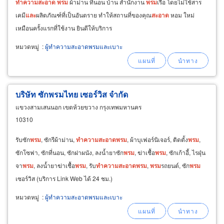
ทำความ
สะอาด
พรม
ผ้าม่าน ที่นอน บ้าน สำนักงาน
พรม
เรือ โดยไม่ใช้สาร
เคมี
และ
ผลิตภัณฑ์ที่เป็นอันตราย ทำให้สถานที่ของคุณ
สะอาด
หอม ใหม่
เหมือนครั้งแรกที่ใช้งาน ยินดีให้บริการ
หมวดหมู่
:
ผู้ทำความสะอาดพรมและเบาะ
บริษัท ซักพรมไทย เซอร์วิส จำกัด
แขวงสามเสนนอก เขตห้วยขวาง กรุงเทพมหานคร
10310
รับซัก
พรม
, ซักรีผ้าม่าน,
ทำความ
สะอาด
พรม
, ผ้าบุเฟอร์นิเจอร์, ติดตั้ง
พรม
,
ซักโซฟา, ซักที่นอน, ซักฝาผนัง, ลงน้ำยาซัก
พรม
, ฆ่าเชื้อ
พรม
, ซักเก้าอี้, ไรฝุ่น
จา
พรม
, ลงน้ำยาฆ่าเชื้อ
พรม
, รับ
ทำความ
สะอาด
พรม
,
พรม
รถยนต์, ซัก
พรม
เซอร์วิส (บริการ Link Web ได้ 24 ชม.)
หมวดหมู่
:
ผู้ทำความสะอาดพรมและเบาะ