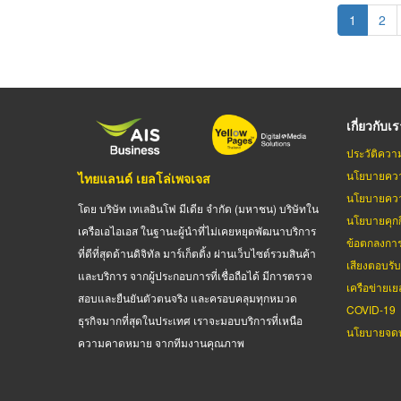
Pagination
Current
1
Pag
2
page
เกี่ยวกับเ
ประวัติควา
นโยบายควา
ไทยแลนด์ เยลโล่เพจเจส
นโยบายควา
โดย บริษัท เทเลอินโฟ มีเดีย จำกัด (มหาชน) บริษัทใน
นโยบายคุกกี
เครือเอไอเอส ในฐานะผู้นำที่ไม่เคยหยุดพัฒนาบริการ
ข้อตกลงกา
ที่ดีที่สุดด้านดิจิทัล มาร์เก็ตติ้ง ผ่านเว็บไซต์รวมสินค้า
เสียงตอบรั
และบริการ จากผู้ประกอบการที่เชื่อถือได้ มีการตรวจ
เครือข่ายเย
สอบและยืนยันตัวตนจริง และครอบคลุมทุกหมวด
COVID-19
ธุรกิจมากที่สุดในประเทศ เราจะมอบบริการที่เหนือ
นโยบายจดท
ความคาดหมาย จากทีมงานคุณภาพ