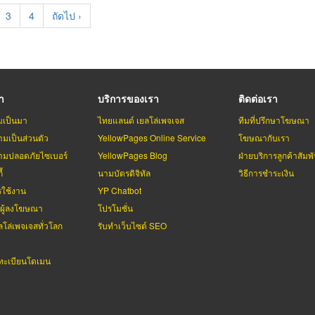
e
Page
3
Page
4
Next
ถัดไป ›
page
รา
บริการของเรา
ติดต่อเรา
มเป็นมา
ไทยแลนด์ เยลโล่เพจเจส
ทีมที่ปรึกษาโฆษณา
มเป็นส่วนตัว
YellowPages Online Service
โฆษณากับเรา
มปลอดภัยไซเบอร์
YellowPages Blog
ฝ่ายบริการลูกค้าสัมพั
้
นามบัตรดิจิทัล
วิธีการชำระเงิน
รใช้งาน
YP Chatbot
บผู้ลงโฆษณา
โปรโมชั่น
ลโล่เพจเจสทั่วโลก
รับทำเว็บไซต์ SEO
ะเบียนโดเมน