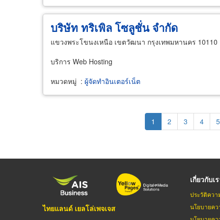
บริษัท ทริเพิล โซลูชั่น จำกัด
แขวงพระโขนงเหนือ เขตวัฒนา กรุงเทพมหานคร 10110
บริการ Web Hosting
หมวดหมู่
:
ผู้จัดทำอินเตอร์เน็ต
Pagination
Current
1
Page
2
Page
3
Page
4
P
5
page
เกี่ยวกับเ
ประวัติควา
นโยบายควา
ไทยแลนด์ เยลโล่เพจเจส
นโยบายควา