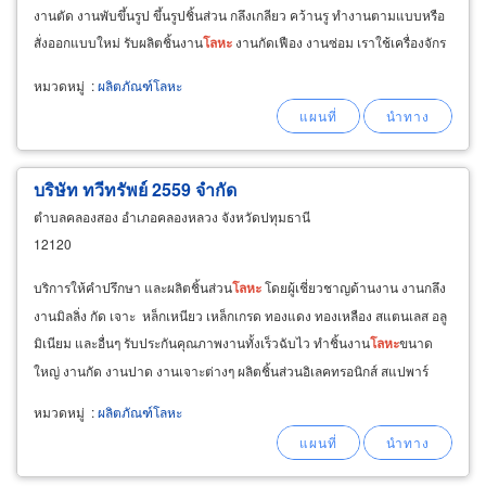
งานตัด งานพับขึ้นรูป ขึ้นรูปชิ้นส่วน กลึงเกลียว คว้านรู ทำงานตามแบบหรือ
สั่งออกแบบใหม่ รับผลิตชิ้นงาน
โลหะ
งานกัดเฟือง งานซ่อม เราใช้เครื่องจักร
CNC ที่ทันสมัย โดยทีมช่างผู้ชำนาญงาน
หมวดหมู่
:
ผลิตภัณฑ์โลหะ
บริษัท ทวีทรัพย์ 2559 จำกัด
ตำบลคลองสอง อำเภอคลองหลวง จังหวัดปทุมธานี
12120
บริการให้คำปรึกษา และผลิตชิ้นส่วน
โลหะ
โดยผู้เชี่ยวชาญด้านงาน งานกลึง
งานมิลลิ่ง กัด เจาะ หล็กเหนียว เหล็กเกรด ทองแดง ทองเหลือง สแตนเลส อลู
มิเนียม และอื่นๆ รับประกันคุณภาพงานทั้งเร็วฉับไว ทำชิ้นงาน
โลหะ
ขนาด
ใหญ่ งานกัด งานปาด งานเจาะต่างๆ ผลิตชิ้นส่วนอิเลคทรอนิกส์ สแปพาร์
ท(Spare Part) ชิ้นส่วนอะไหล่รถยนต์ด้วยเครื่องมิลลิ่ง
หมวดหมู่
:
ผลิตภัณฑ์โลหะ