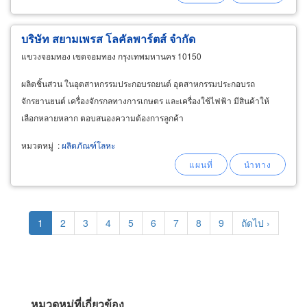
บริษัท สยามเพรส โลคัลพาร์ตส์ จำกัด
แขวงจอมทอง เขตจอมทอง กรุงเทพมหานคร 10150
ผลิตชิ้นส่วน ในอุตสาหกรรมประกอบรถยนต์ อุตสาหกรรมประกอบรถ
จักรยานยนต์ เครื่องจักรกลทางการเกษตร และเครื่องใช้ไฟฟ้า มีสินค้าให้
เลือกหลายหลาก ตอบสนองความต้องการลูกค้า
หมวดหมู่
:
ผลิตภัณฑ์โลหะ
Pagination
Current
1
Page
2
Page
3
Page
4
Page
5
Page
6
Page
7
Page
8
Page
9
Next
ถัดไป ›
page
page
หมวดหมู่ที่เกี่ยวข้อง