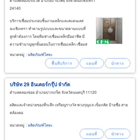
ตำบลคลองประเวศ อำเภอบ้านโพธิ์ จังหวัดฉะเชิงเทรา
24140
บริการเชื่อมประกอบชิ้นงานเหล็กและสแตนเลส
ฉะเชิงเทรา ทำตามรูปแบบและขนาดตามแบบที่
ลูกค้าต้องการ โดยทีมช่างเชื่อมเหล็กมืออาชีพ มี
ความชำนาญทุกขั้นตอนในการเชื่อมเหล็ก เชื่อมส
แตนเลส งานเชื่อมละเอียดประณีตขัดแต่งผิวรอย
หมวดหมู่
:
ผลิตภัณฑ์โลหะ
เชื่อมเรียบร้อย รับงานเชื่อมโครงสร้างเหล็กนอก
สถานที่ รับสั่งทำรถเข็น เตาย่างถ่านและงานเชื่อม
ประกอบโครงเหล็กสำหรับอาชีพต่างๆ
บริษัท 29 อินเตอร์กรุ๊ป จำกัด
ตำบลคลองข่อย อำเภอปากเกร็ด จังหวัดนนทบุรี 11120
ผลิตและจำหน่ายของที่ระลึก เหรียญรางวัล พวงกุญแจ เข็มกลัด ป้ายชื่อ สาย
คล้องคอ
หมวดหมู่
:
ผลิตภัณฑ์โลหะ