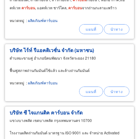
คท์เวท
คาร์บอน
, แอคท์เวท ชาร์โคล,
คาร์บอน
จากถ่านกะลามะพร้าว
หมวดหมู่
:
ผลิตภัณฑ์คาร์บอน
บริษัท ไร้ท์ รีแอคติเวชั่น จำกัด (มหาชน)
ตำบลมะขามคู่ อำเภอนิคมพัฒนา จังหวัดระยอง 21180
ฟื้นฟูสภาพถ่านกัมมันต์ใช้แล้ว และล้างถ่านกัมมันต์
หมวดหมู่
:
ผลิตภัณฑ์คาร์บอน
บริษัท ซี ไจแกนติค คาร์บอน จำกัด
แขวงบางพลัด เขตบางพลัด กรุงเทพมหานคร 10700
โรงงานผลิตถ่านกัมมันต์ มาตรฐาน ISO 9001 และ จำหน่าย Activated