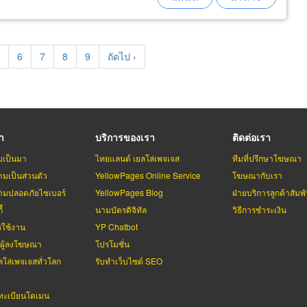
age
Page
6
Page
7
Page
8
Page
9
Next
ถัดไป ›
page
รา
บริการของเรา
ติดต่อเรา
มเป็นมา
ไทยแลนด์ เยลโล่เพจเจส
ทีมที่ปรึกษาโฆษณา
มเป็นส่วนตัว
YellowPages Online Service
โฆษณากับเรา
มปลอดภัยไซเบอร์
YellowPages Blog
ฝ่ายบริการลูกค้าสัมพั
้
นามบัตรดิจิทัล
วิธีการชำระเงิน
รใช้งาน
YP Chatbot
บผู้ลงโฆษณา
โปรโมชั่น
ลโล่เพจเจสทั่วโลก
รับทำเว็บไซต์ SEO
ะเบียนโดเมน