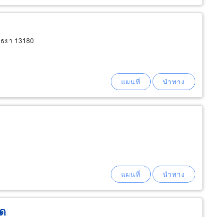
ุธยา 13180
ัด