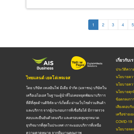
Pagination
Current
1
Page
2
Page
3
Page
4
P
5
page
เกี่ยวกับเ
ประวัติควา
นโยบายควา
ไทยแลนด์ เยลโล่เพจเจส
นโยบายควา
โดย บริษัท เทเลอินโฟ มีเดีย จำกัด (มหาชน) บริษัทใน
นโยบายคุกกี
เครือเอไอเอส ในฐานะผู้นำที่ไม่เคยหยุดพัฒนาบริการ
ข้อตกลงกา
ที่ดีที่สุดด้านดิจิทัล มาร์เก็ตติ้ง ผ่านเว็บไซต์รวมสินค้า
เสียงตอบรั
และบริการ จากผู้ประกอบการที่เชื่อถือได้ มีการตรวจ
เครือข่ายเย
สอบและยืนยันตัวตนจริง และครอบคลุมทุกหมวด
COVID-19
ธุรกิจมากที่สุดในประเทศ เราจะมอบบริการที่เหนือ
นโยบายจดท
ความคาดหมาย จากทีมงานคุณภาพ