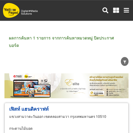
ข้าม
ไป
ยัง
เนื้อหา
หลัก
ผลการค้นหา 1 รายการ จากการค้นหาหมวดหมู่ ปิดประกาศ
บอร์ด
ขายส่ง
ขายปลีก
ผู้ผลิต
ตัวแทนจัดจำหน่าย
ผู้ส่งออก/นำเข้า
ธุรกิจบริการ
เฟิสท์ แฮนดิคราฟท์
แขวงสามวาตะวันออก เขตคลองสามวา กรุงเทพมหานคร 10510
กระดานไม้บอด