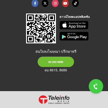
ดาวน์โหลดแอปพลิเคชัน
สนใจลงโฆษณา ปรึกษาฟรี
02-262-8888
ต่อ 8615, 8686