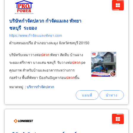
บริษัทกำจัดปลวก กำจัดแมลง พัทยา
ชลบุรี ระยอง
https://www.กำจัดแมลงพัทยา.com
ตำบลหนองปรือ อำเภอบางละมุง จังหวัดชลบุรี 20150
บริษัทรับเหมาวางท่อ
ปลวก
พัทยา สัตหีบ บ้านฉาง
ระยอง ศรีราชา บางแสน ชลบุรี รับวางท่อ
ปลวก
pe
คุณภาพ สำหรับบ้านและอาคารระหว่างการ
ก่อสร้าง พื้นที่พัทยา ป้องกันปัญหาก่อน
ปลวก
ขึ้น
ด้วยระบบวางท่อ
ปลวก
มาตรฐานสำหรับโครงการ
หมวดหมู่
:
บริการกำจัดปลวก
ก่อสร้างใหม่ ด้วยท่อพีอีที่ทนแรงดันสูง มีความ
ยืดหยุ่นสูงกว่าท่อ
ปลวก
pvc ทั่วไป