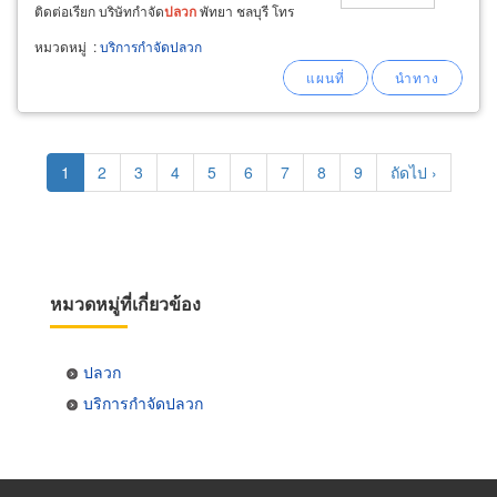
ติดต่อเรียก บริษัทกำจัด
ปลวก
พัทยา ชลบุรี โทร
038-428280 ระบบป้องกัน
ปลวก
ด้วยเหยื่อกำจัด
หมวดหมู่
:
บริการกำจัดปลวก
ปลวก
เอ็กซ์เทอร์ร่า (extera) วิธี interception and
baiting system สามารถกำจัด
ปลวก
แบบตายยกรัง
เห็นผลชัดเจนและได้ผลดีในระยะยาว
Pagination
Current
1
Page
2
Page
3
Page
4
Page
5
Page
6
Page
7
Page
8
Page
9
Next
ถัดไป ›
page
page
หมวดหมู่ที่เกี่ยวข้อง
ปลวก
บริการกำจัดปลวก