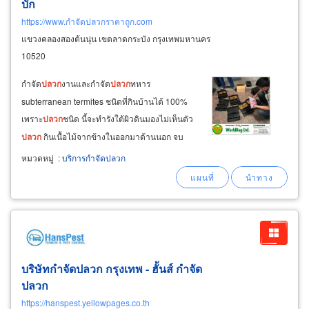
บั๊ก
https://www.กำจัดปลวกราคาถูก.com
แขวงคลองสองต้นนุ่น เขตลาดกระบัง กรุงเทพมหานคร
10520
กำจัด
ปลวก
งานและกำจัด
ปลวก
ทหาร
subterranean termites ชนิดที่กินบ้านได้ 100%
เพราะ
ปลวก
ชนิด นี้จะทำรังใต้ผิวดินมองไม่เห็นตัว
ปลวก
กินเนื้อไม้จากข้างในออกมาด้านนอก จบ
ปัญหา
ปลวก
กินไส้ในวงกบประตูผุกลวง-วงกบ
หมวดหมู่
:
บริการกำจัดปลวก
หน้าต่างผุกลวง
ปลวก
กินพื้นปาร์เก้-ไม้บัวพื้นผุจาก
ด้านใน
ปลวก
กินเสาและพื้นบันไดไม้ผุกลวง
ปลวก
กินเฟอร์นิเจอร์ไม้
บริษัทกำจัดปลวก กรุงเทพ - ฮั้นส์ กำจัด
ปลวก
https://hanspest.yellowpages.co.th