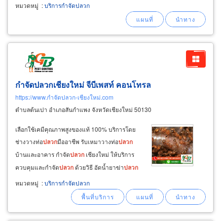
หมวดหมู่
:
บริการกำจัดปลวก
กำจัดปลวกเชียงใหม่ จีบีเพสท์ คอนโทรล
https://www.กำจัดปลวก-เชียงใหม่.com
ตำบลต้นเปา อำเภอสันกำแพง จังหวัดเชียงใหม่ 50130
เลือกใช้เคมีคุณภาพสูงของแท้ 100% บริการโดย
ช่างวางท่อ
ปลวก
มืออาชีพ รับเหมาวางท่อ
ปลวก
บ้านและอาคาร กำจัด
ปลวก
เชียงใหม่ ให้บริการ
ควบคุมและกำจัด
ปลวก
ด้วยวิธี อัดน้ำยาฆ่า
ปลวก
ลงพื้นดินใต้อาคารสิ่งปลูกสร้าง โรยผงเคมีบริเวณ
หมวดหมู่
:
บริการกำจัดปลวก
ทางเดิน
ปลวก
บริเวณฝ้าเพดาน ฉีด
ปลวก
ทั้งใน
อาคารและนอกอาคาร กองไม้อาหาร
ปลวก
รั้วบ้าน