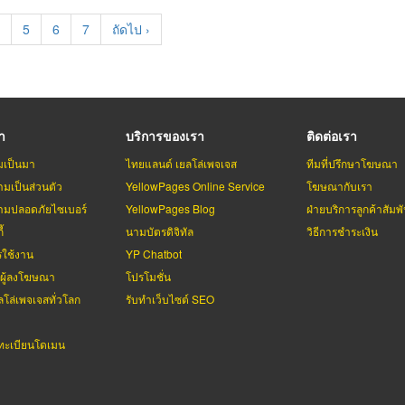
age
Page
5
Page
6
Page
7
Next
ถัดไป ›
page
รา
บริการของเรา
ติดต่อเรา
มเป็นมา
ไทยแลนด์ เยลโล่เพจเจส
ทีมที่ปรึกษาโฆษณา
มเป็นส่วนตัว
YellowPages Online Service
โฆษณากับเรา
มปลอดภัยไซเบอร์
YellowPages Blog
ฝ่ายบริการลูกค้าสัมพั
้
นามบัตรดิจิทัล
วิธีการชำระเงิน
รใช้งาน
YP Chatbot
บผู้ลงโฆษณา
โปรโมชั่น
ลโล่เพจเจสทั่วโลก
รับทำเว็บไซต์ SEO
ะเบียนโดเมน