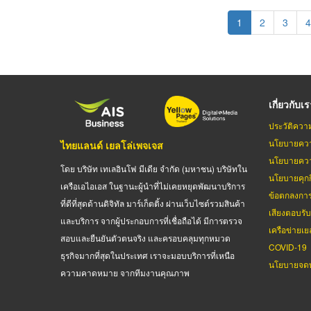
Pagination
Current
1
Page
2
Page
3
P
4
page
เกี่ยวกับเ
ประวัติควา
นโยบายควา
ไทยแลนด์ เยลโล่เพจเจส
นโยบายควา
โดย บริษัท เทเลอินโฟ มีเดีย จำกัด (มหาชน) บริษัทใน
นโยบายคุกกี
เครือเอไอเอส ในฐานะผู้นำที่ไม่เคยหยุดพัฒนาบริการ
ข้อตกลงกา
ที่ดีที่สุดด้านดิจิทัล มาร์เก็ตติ้ง ผ่านเว็บไซต์รวมสินค้า
เสียงตอบรั
และบริการ จากผู้ประกอบการที่เชื่อถือได้ มีการตรวจ
เครือข่ายเย
สอบและยืนยันตัวตนจริง และครอบคลุมทุกหมวด
COVID-19
ธุรกิจมากที่สุดในประเทศ เราจะมอบบริการที่เหนือ
นโยบายจดท
ความคาดหมาย จากทีมงานคุณภาพ