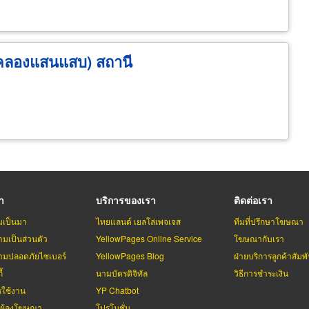
อคลองแสนแสบ) สถานี
รา
บริการของเรา
ติดต่อเรา
มเป็นมา
ไทยแลนด์ เยลโล่เพจเจส
ทีมที่ปรึกษาโฆษณา
มเป็นส่วนตัว
YellowPages Online Service
โฆษณากับเรา
มปลอดภัยไซเบอร์
YellowPages Blog
ฝ่ายบริการลูกค้าสัมพั
้
นามบัตรดิจิทัล
วิธีการชำระเงิน
รใช้งาน
YP Chatbot
บผู้ลงโฆษณา
โปรโมชั่น