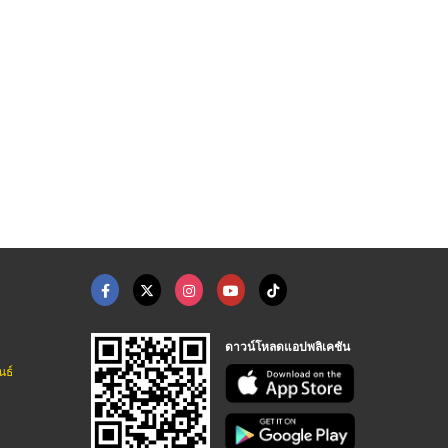
ดาวน์โหลดแอปพลิเคชัน
นธ์