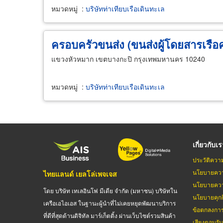
หมวดหมู่
:
บริษัทท่าเทียบเรือเดินทะเล
ครอบครัวขนส่ง (ขนส่งผู้โดยสารเรื
แขวงหัวหมาก เขตบางกะปิ กรุงเทพมหานคร 10240
หมวดหมู่
:
บริษัทท่าเทียบเรือเดินทะเล
เกี่ยวกับเ
ประวัติควา
นโยบายควา
ไทยแลนด์ เยลโล่เพจเจส
นโยบายควา
โดย บริษัท เทเลอินโฟ มีเดีย จำกัด (มหาชน) บริษัทใน
นโยบายคุกกี
เครือเอไอเอส ในฐานะผู้นำที่ไม่เคยหยุดพัฒนาบริการ
ข้อตกลงกา
ที่ดีที่สุดด้านดิจิทัล มาร์เก็ตติ้ง ผ่านเว็บไซต์รวมสินค้า
เสียงตอบรั