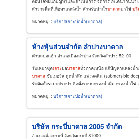
ตอบโจทย์แก้ปัญหาและดำเนินการ จัดการให้ได้น้ำกินน้ำ
สำรวจพื้นที่เพื่อหาแหล่งน้ำ สำหรับนำน้ำ
บาดาล
มาใช้
บริ
หมวดหมู่
:
บริการเจาะบ่อน้ำ(บาดาล)
ห้างหุ้นส่วนจำกัด ลำปางบาดาล
ตำบลบ่อแฮ้ว อำเภอเมืองลำปาง จังหวัดลำปาง 52100
รับเหมาขุด
เจาะ
บ่อ
บาดาล
ทั่วภาคเหนือ แก้ปัญหาแหล่งน้
บาดาล
ซัมเมอร์ส ดูดน้ำลึก แฟรงคลิน (submersible deep 
รับติดตั้งระบบประปา ติดตั้งระบบกรองน้ำดื่ม กรองน้ำใช้ เ
หมวดหมู่
:
บริการเจาะบ่อน้ำ(บาดาล)
บริษัท กระบี่บาดาล 2005 จำกัด
อำเภอเมืองกระบี่ จังหวัดกระบี่ 81000