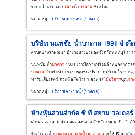
ระบบน้ำครบวงจร
เจาะ
น้ำ
บาดาล
เชียงใหม่
หมวดหมู่
:
บริการเจาะบ่อน้ำ(บาดาล)
บริษัท นนทชัย น้ำบาดาล 1991 จำกัด
ตำบลบางรักพัฒนา อำเภอบางบัวทอง จังหวัดนนทบุรี 111
นนทชัย น้ำ
บาดาล
1991 เรามีความพร้อมด้านบุคลากร เครื่
บาดาล
สำหรับทำ ประปาชุมชน ประปาหมู่บ้าน โรงงานอุ
ฟาร์มเลี้ยงสัตว์ สวนพืชผัก ไร่นา สวนผลไม้
บริการ
ขุด
เจา
หมวดหมู่
:
บริการเจาะบ่อน้ำ(บาดาล)
ห้างหุ้นส่วนจำกัด ซี ที สยาม วอเตอร์ เ
ตำบลคลองสาม อำเภอคลองหลวง จังหวัดปทุมธานี 12120
รับสำรวจน้ำ
บาดาล
เจาะ
บ่อน้ำ
บาดาล
และให้ปรึกษาเกี่ยว