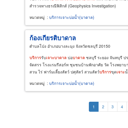
สำรวจทางธรณีฟิสิกส์ (Geophysics Investigation)
หมวดหมู่
:
บริการเจาะบ่อน้ำ(บาดาล)
ก้องเกียรติบาดาล
ตำบลโป่ง อำเภอบางละมุง จังหวัดชลบุรี 20150
บริการ
รับ
เจาะ
บาดาล
บ่อ
บาดาล
ชลบุรี ระยอง จันทบุรี ปร
จัดสรร โรงแรมรีสอร์ท ชุมชนบ้านพักอาศัย วัด โรงพย
สวน ไร่ ฟาร์มเลี้ยงสัตว์ ปศุสัตว์ สวนสัตว์
บริการ
ขุด
เจาะ
น
หมวดหมู่
:
บริการเจาะบ่อน้ำ(บาดาล)
Pagination
Current
1
Page
2
Page
3
Pag
4
page