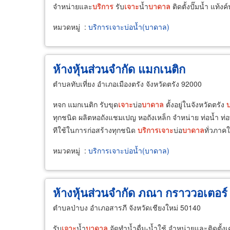
จำหน่ายและ
บริการ
รับ
เจาะ
น้ำ
บาดาล
ติดตั้งปั๊มน้ำ แท้ง
หมวดหมู่
:
บริการเจาะบ่อน้ำ(บาดาล)
ห้างหุ้นส่วนจำกัด แมกเนติก
ตำบลทับเที่ยง อำเภอเมืองตรัง จังหวัดตรัง 92000
หจก แมกเนติก รับขุด
เจาะ
บ่อ
บาดาล
ตั้งอยู่ในจังหวัดตรัง
บ
ทุกชนิด ผลิตหอถังแชมเปญ หอถังเหล็ก จำหน่าย ท่อน้ำ ท่อพีอ
ทีใช้ในการก่อสร้างทุกชนิด
บริการ
เจาะ
บ่อ
บาดาล
ทั่วภาค
หมวดหมู่
:
บริการเจาะบ่อน้ำ(บาดาล)
ห้างหุ้นส่วนจำกัด ภณา กราววอเตอร์ 
ตำบลป่าบง อำเภอสารภี จังหวัดเชียงใหม่ 50140
รับ
เจาะ
น้ำ
บาดาล
จัดทำน้ำดื่ม-น้ำใช้ จำหน่ายและติดตั้งเ