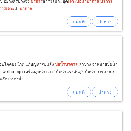
ใช้ อย่างครบวงจร
บริการ
สำรวจและขุด
เจาะ
บ่อน้ำ
บาดาล
บริการ
การ
เจาะ
น้ำ
บาดาล
ำอุปโภคบริโภค แก้ปัญหาภัยแล้ง
บ่อน้ำ
บาดาล
ลำปาง จำหน่ายปั๊มน้ำ
well pump) เครื่องสูบน้ำ saer ปั๊มน้ำแรงดันสูง ปั๊มน้ำ การเกษตร
ครื่องกรองน้ำ