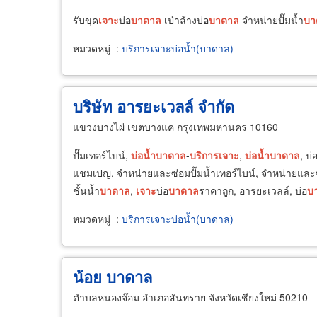
รับขุด
เจาะ
บ่อ
บาดาล
เป่าล้างบ่อ
บาดาล
จำหน่ายปั๊มน้ำ
บา
หมวดหมู่
:
บริการเจาะบ่อน้ำ(บาดาล)
บริษัท อารยะเวลล์ จำกัด
แขวงบางไผ่ เขตบางแค กรุงเทพมหานคร 10160
ปั๊มเทอร์ไบน์,
บ่อน้ำ
บาดาล
-
บริการ
เจาะ
,
บ่อน้ำ
บาดาล
, บ่
แชมเปญ, จำหน่ายและซ่อมปั๊มน้ำเทอร์ไบน์, จำหน่ายและ
ชั้นน้ำ
บาดาล
,
เจาะ
บ่อ
บาดาล
ราคาถูก, อารยะเวลล์, บ่อ
บ
หมวดหมู่
:
บริการเจาะบ่อน้ำ(บาดาล)
น้อย บาดาล
ตำบลหนองจ๊อม อำเภอสันทราย จังหวัดเชียงใหม่ 50210