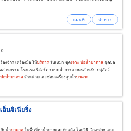
10
องจักร เครื่องมือ ให้
บริการ
รับเหมา ขุด
เจาะ
บ่อน้ำ
บาดาล
ขุดบ่อ
ตสาหกรรม โรงแรม รีสอร์ท ระบบน้ำการเกษตรสำหรับ ปศุสัตว์
ะ
บ่อน้ำ
บาดาล
จำหน่ายและซ่อมเครื่องสูบน้ำ
บาดาล
อ็นจิเนียริ่ง
กับน้ำ
บาดาล
ในพื้นที่หาน้ำยากและภัยแล้ง โดยวิธี Dowsing และ