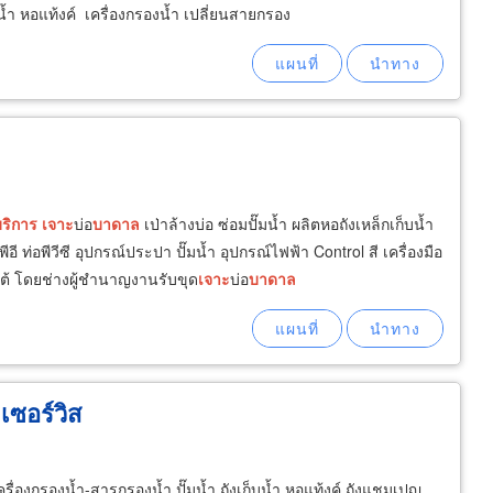
ค์น้ำ หอแท้งค์ เครื่องกรองน้ำ เปลี่ยนสายกรอง
ริการ
เจาะ
บ่อ
บาดาล
เป่าล้างบ่อ ซ่อมปั๊มน้ำ ผลิตหอถังเหล็กเก็บน้ำ
ี ท่อพีวีซี อุปกรณ์ประปา ปั๊มน้ำ อุปกรณ์ไฟฟ้า Control สี เครื่องมือ
ใต้ โดยช่างผู้ชำนาญงานรับขุด
เจาะ
บ่อ
บาดาล
เซอร์วิส
ครื่องกรองน้ำ-สารกรองน้ำ ปั๊มน้ำ ถังเก็บน้ำ หอแท้งค์ ถังแชมเปญ