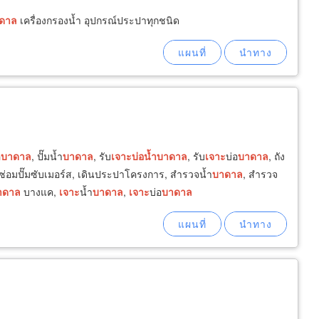
ดาล
เครื่องกรองน้ำ อุปกรณ์ประปาทุกชนิด
อ
บาดาล
, ปั๊มน้ำ
บาดาล
, รับ
เจาะ
บ่อน้ำ
บาดาล
, รับ
เจาะ
บ่อ
บาดาล
, ถัง
ซ่อมปั๊มซับเมอร์ส, เดินประปาโครงการ, สำรวจน้ำ
บาดาล
, สำรวจ
าดาล
บางแค,
เจาะ
น้ำ
บาดาล
,
เจาะ
บ่อ
บาดาล