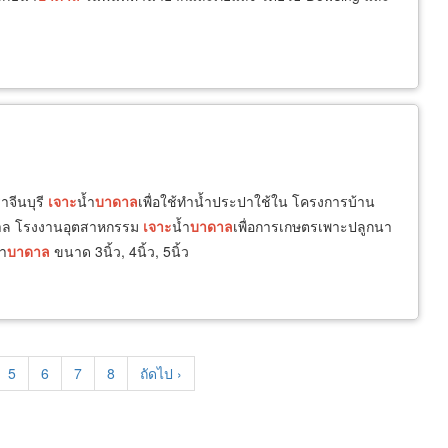
าจีนบุรี
เจาะ
น้ำ
บาดาล
เพื่อใช้ทำน้ำประปาใช้ใน โครงการบ้าน
าบาล โรงงานอุตสาหกรรม
เจาะ
น้ำ
บาดาล
เพื่อการเกษตรเพาะปลูกนา
้ำ
บาดาล
ขนาด 3นิ้ว, 4นิ้ว, 5นิ้ว
e
Page
5
Page
6
Page
7
Page
8
Next
ถัดไป ›
page