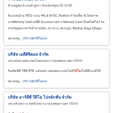
ตำบลคูคต อำเภอลำลูกกา จังหวัดปทุมธานี 12130
รับแปลงม้วน วีดีโอ ระบบ PAL& NTSC (รับตัดต่ ทำไตเติ้ล) รับโหลภาพ
จากMemory Card ลงซีดี รับแปลงภาพจาก Memory Card เป็นสไลด์โชว์ รับ
ประกันคุณภาพ รับทำนามบัตร, ตรายาง, สแกนรูป, Backup ข้อมูล กู้ข้อมูล
หมวดหมู่
:
บริการอัดวิดีโอเทป
บริษัท เอดีดิจิตอล จำกัด
แขวงสะพานสอง เขตวังทองหลาง กรุงเทพมหานคร 10310
รับผลิตซีดี วีซีดี ดีวีดี ,แผ่นหนัง แผ่นเพลง,แปลงไฟล์
วิดีโอ
เป็นซีดีและดีวีดี
หมวดหมู่
:
บริการอัดวิดีโอเทป
บริษัท อาร์ดีซี วีดีโอ โปรดักชั่น จำกัด
แขวงห้วยขวาง เขตห้วยขวาง กรุงเทพมหานคร 10310