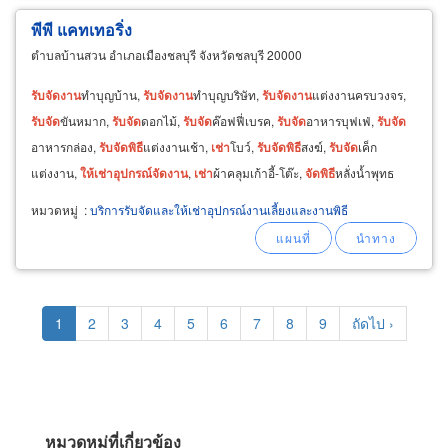
พีพี แคทเทอริ่ง
ตำบลบ้านสวน อำเภอเมืองชลบุรี จังหวัดชลบุรี 20000
รับ
จัด
งาน
ทำบุญบ้าน,
รับ
จัด
งาน
ทำบุญบริษัท,
รับ
จัด
งาน
แต่งงานครบวงจร,
รับ
จัด
ขันหมาก,
รับ
จัด
ดอกไม้,
รับ
จัด
ค๊อฟฟี่เบรค,
รับ
จัด
อาหารบุฟเฟ่,
รับ
จัด
อาหารกล่อง,
รับ
จัด
พิธี
แต่งงานเช้า,
เช่า
โบว์,
รับ
จัด
พิธี
สงฆ์,
รับ
จัด
เค็ก
แต่งงาน,
ให้
เช่า
อุปกรณ์
จัด
งาน
,
เช่า
ผ้าคลุมเก้าอี้-โต๊ะ,
จัด
พิธี
หลั่งน้ำพุทธ
มนต์,
จัด
โต๊ะจีน
หมวดหมู่
:
บริการรับจัดและให้เช่าอุปกรณ์งานเลี้ยงและงานพิธี
Pagination
Current
1
Page
2
Page
3
Page
4
Page
5
Page
6
Page
7
Page
8
Page
9
Next
ถัดไป ›
page
page
หมวดหมู่ที่เกี่ยวข้อง