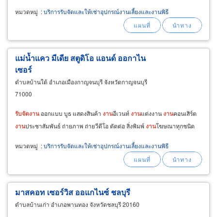
หมวดหมู่
:
บริการรับจัดและให้เช่าอุปกรณ์งานเลี้ยงและงานพิธี
แม่น้ำแคว มีเดีย สตูดิโอ แอนด์ ออกาไน
เซอร์
ตำบลบ้านใต้ อำเภอเมืองกาญจนบุรี จังหวัดกาญจนบุรี
71000
รับ
จัด
งาน
ออกแบบ บูธ แสดงสินค้า
งาน
อีเวนท์
งาน
แต่งงาน
งาน
คอนเสิร์ต
งาน
ประชาสัมพันธ์ ถ่ายภาพ ถ่ายวีดีโอ ตัดต่อ สิ่งพิมพ์
งาน
โฆษณาทุกชนิด
หมวดหมู่
:
บริการรับจัดและให้เช่าอุปกรณ์งานเลี้ยงและงานพิธี
มาสคอท เซอร์วิส ออแกไนซ์ ชลบุรี
ตำบลบ้านเก่า อำเภอพานทอง จังหวัดชลบุรี 20160