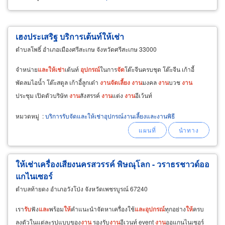
เฮงประเสริฐ บริการเต้นท์ให้เช่า
ตำบลโพธิ์ อำเภอเมืองศรีสะเกษ จังหวัดศรีสะเกษ 33000
จำหน่าย
และ
ให้
เช่า
เต้นท์
อุปกรณ์
ในการ
จัด
โต๊ะจีนครบชุด โต๊ะจีน เก้าอี้
พัดลมไอน้ำ โต๊ะสตูล เก้าอี้ลูกเต๋า
งาน
จัด
เลี้ยง
งาน
มงคล
งาน
บวช
งาน
ประชุม เปิดตัวบริษัท
งาน
สังสรรค์
งาน
แต่ง
งาน
อีเว้นท์
หมวดหมู่
:
บริการรับจัดและให้เช่าอุปกรณ์งานเลี้ยงและงานพิธี
ให้เช่าเครื่องเสียงนครสวรรค์ พิษณุโลก - วราธรชาวด์ออ
แกไนเซอร์
ตำบลท้ายดง อำเภอวังโป่ง จังหวัดเพชรบูรณ์ 67240
เรา
รับ
ฟัง
และ
พร้อม
ให้
คำแนะนำจัดหาเครื่องใช้
และ
อุปกรณ์
ทุกอย่าง
ให้
ครบ
ลงตัวในแต่ละรูปแบบของ
งาน
รองรับ
งาน
อีเวนท์ event
งาน
ออแกนไนเซอร์