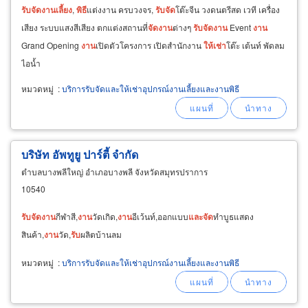
รับ
จัด
งาน
เลี้ยง
,
พิธี
แต่งงาน ครบวงจร,
รับ
จัด
โต๊ะจีน วงดนตรีสด เวที เครื่อง
เสียง ระบบแสงสีเสียง ตกแต่งสถานที่
จัด
งาน
ต่างๆ
รับ
จัด
งาน
Event
งาน
Grand Opening
งาน
เปิดตัวโครงการ เปิดสำนักงาน
ให้
เช่า
โต๊ะ เต้นท์ พัดลม
ไอน้ำ
หมวดหมู่
:
บริการรับจัดและให้เช่าอุปกรณ์งานเลี้ยงและงานพิธี
บริษัท อัพทูยู ปาร์ตี้ จำกัด
ตำบลบางพลีใหญ่ อำเภอบางพลี จังหวัดสมุทรปราการ
10540
รับ
จัด
งาน
กีฬาสี,
งาน
วัดเกิด,
งาน
อีเว้นท์,ออกแบบ
และ
จัด
ทำบูธแสดง
สินค้า,
งาน
วัด,
รับ
ผลิตบ้านลม
หมวดหมู่
:
บริการรับจัดและให้เช่าอุปกรณ์งานเลี้ยงและงานพิธี