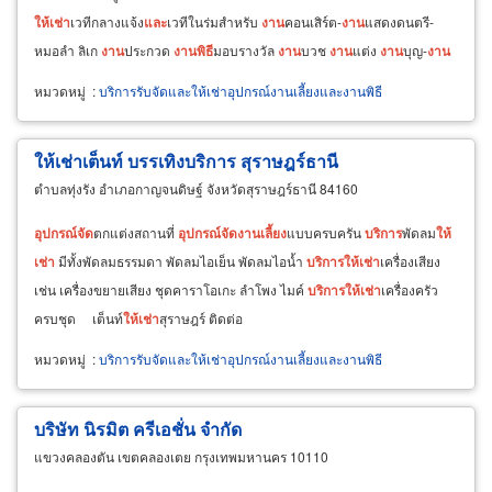
ให้
เช่า
เวทีกลางแจ้ง
และ
เวทีในร่มสำหรับ
งาน
คอนเสิร์ต-
งาน
แสดงดนตรี-
หมอลำ ลิเก
งาน
ประกวด
งาน
พิธี
มอบรางวัล
งาน
บวช
งาน
แต่ง
งาน
บุญ-
งาน
วัด
งาน
ประจำปี เวทีอภิปราย
หมวดหมู่
:
บริการรับจัดและให้เช่าอุปกรณ์งานเลี้ยงและงานพิธี
ให้เช่าเต็นท์ บรรเทิงบริการ สุราษฎร์ธานี
ตำบลทุ่งรัง อำเภอกาญจนดิษฐ์ จังหวัดสุราษฎร์ธานี 84160
อุปกรณ์
จัด
ตกแต่งสถานที่
อุปกรณ์
จัด
งาน
เลี้ยง
แบบครบครัน
บริการ
พัดลม
ให้
เช่า
มีทั้งพัดลมธรรมดา พัดลมไอเย็น พัดลมไอน้ำ
บริการ
ให้
เช่า
เครื่องเสียง
เช่น เครื่องขยายเสียง ชุดคาราโอเกะ ลำโพง ไมค์
บริการ
ให้
เช่า
เครื่องครัว
ครบชุด เต็นท์
ให้
เช่า
สุราษฎร์ ติดต่อ
หมวดหมู่
:
บริการรับจัดและให้เช่าอุปกรณ์งานเลี้ยงและงานพิธี
บริษัท นิรมิต ครีเอชั่น จำกัด
แขวงคลองตัน เขตคลองเตย กรุงเทพมหานคร 10110