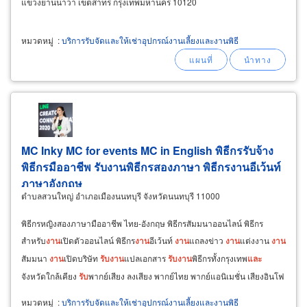
แขวงยานนาวา เขตสาทร กรุงเทพมหานคร 10120
หมวดหมู่
:
บริการรับจัดและให้เช่าอุปกรณ์งานเลี้ยงและงานพิธี
MC Inky MC for events MC in English พิธีกรรับจ้าง
พิธีกรมืออาชีพ รับงานพิธีกรสองภาษา พิธีกรงานอีเว้นท์
ภาษาอังกฤษ
ตำบลสวนใหญ่ อำเภอเมืองนนทบุรี จังหวัดนนทบุรี 11000
พิธีกรหญิงสองภาษามืออาชีพ ไทย-อังกฤษ พิธีกรสัมมนาออนไลน์ พิธีกร
สำหรับ
งาน
เปิดตัวออนไลน์ พิธีกร
งาน
อีเว้นท์
งาน
แถลงข่าว
งาน
แต่งงาน
งาน
สัมมนา
งาน
เปิดบริษัท
รับ
งาน
แปลเอกสาร
รับ
งาน
พิธีกรทั้งกรุงเทพ
และ
จังหวัดใกล้เคียง
รับ
พากย์เสียง ลงเสียง พากย์ไทย พากย์แอนิเมชั่น เสียงอินโฟ
กราฟิก สปอตโฆษณา
รับ
งาน
ดารานักแสดง
หมวดหมู่
:
บริการรับจัดและให้เช่าอุปกรณ์งานเลี้ยงและงานพิธี