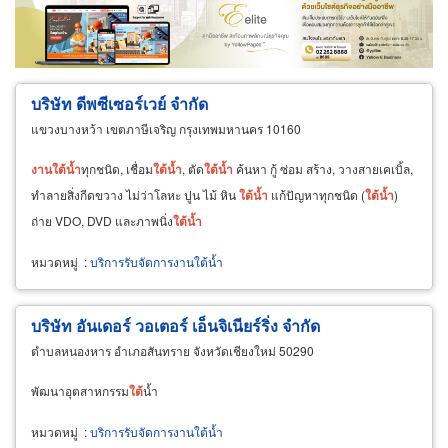
ขายส่ง
ขายปลีก
ผู้ผลิต
ตัวแทนจัดจำหน่าย
ผู้ส่งออก/นำเข้า
ธุรกิจบริการ
บริษัท ดีพซีเซอร์เวย์ จำกัด
แขวงบางหว้า เขตภาษีเจริญ กรุงเทพมหานคร 10160
งาน
ใต้
น้ำ
ทุกชนิด, เชื่อม
ใต้
น้ำ
, ตัด
ใต้
น้ำ
ค้นหา กู้ ซ่อม สร้าง, วางสายเคเบิ้ล,
ทำลายสิ่งกีดขวาง ไม่ว่าโลหะ ปูน ไม้ หิน
ใต้
น้ำ
แก้ปัญหาทุกชนิด (
ใต้
น้ำ
)
ถ่าย VDO, DVD และภาพนิ่ง
ใต้
น้ำ
หมวดหมู่
:
บริการรับจัดการงานใต้น้ำ
บริษัท อันเดอร์ วอเตอร์ เอ็นจิเนียร์ริ่ง จำกัด
ตำบลหนองหาร อำเภอสันทราย จังหวัดเชียงใหม่ 50290
พัฒนาอุตสาหกรรม
ใต้
นํ้า
หมวดหมู่
:
บริการรับจัดการงานใต้น้ำ