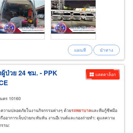
ู้ป่วย 24 ชม. - PPK
แคตตาล็อก
CE
านคร 10160
แลความปลอดภัยในงานกิจกรรมต่างๆ ด้วย
รถ
พยาบาล
และทีมกู้ชีพมือ
ตุหรืออาการเจ็บป่วยกะทันหัน งานอีเวนต์และกองถ่ายทำ: ดูแลความ
กรรม: