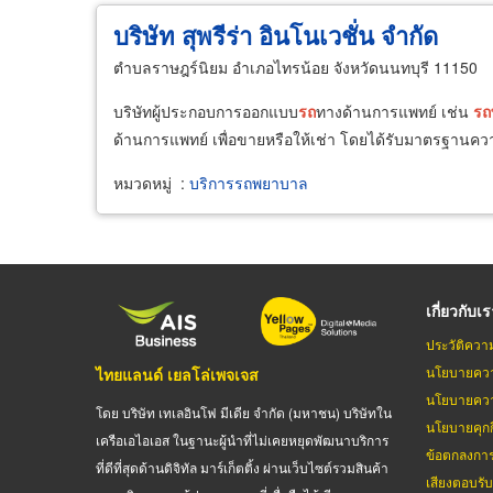
บริษัท สุพรีร่า อินโนเวชั่น จำกัด
ตำบลราษฎร์นิยม อำเภอไทรน้อย จังหวัดนนทบุรี 11150
บริษัทผู้ประกอบการออกแบบ
รถ
ทางด้านการแพทย์ เช่น
รถ
ด้านการแพทย์ เพื่อขายหรือให้เช่า โดยได้รับมาตรฐานค
หมวดหมู่
:
บริการรถพยาบาล
เกี่ยวกับเ
ประวัติควา
นโยบายควา
ไทยแลนด์ เยลโล่เพจเจส
นโยบายควา
โดย บริษัท เทเลอินโฟ มีเดีย จำกัด (มหาชน) บริษัทใน
นโยบายคุกกี
เครือเอไอเอส ในฐานะผู้นำที่ไม่เคยหยุดพัฒนาบริการ
ข้อตกลงกา
ที่ดีที่สุดด้านดิจิทัล มาร์เก็ตติ้ง ผ่านเว็บไซต์รวมสินค้า
เสียงตอบรั