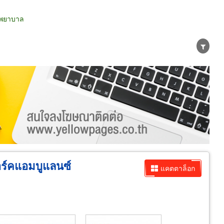
ถพยาบาล
น่าย
ผู้ส่งออก/นำเข้า
ธุรกิจบริการ
ชาร์คแอมบูแลนซ์
แคตตาล็อก