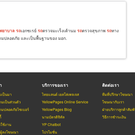
พยาบาล
รถ
เอกซเรย์
รถ
ตรวจมะเร็งเต้านม
รถ
ตรวจสุขภาพ
รถ
ทาง
วามปลอดภัย และเป็นพื้นฐานของ มอก.
รา
บริการของเรา
ติดต่อเรา
มเป็นมา
ไทยแลนด์ เยลโล่เพจเจส
ทีมที่ปรึกษาโฆษณา
มเป็นส่วนตัว
YellowPages Online Service
โฆษณากับเรา
มปลอดภัยไซเบอร์
YellowPages Blog
ฝ่ายบริการลูกค้าสัมพั
้
นามบัตรดิจิทัล
วิธีการชำระเงิน
รใช้งาน
YP Chatbot
บผู้ลงโฆษณา
โปรโมชั่น