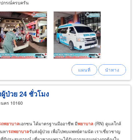
อุปกรณ์ครบครัน
้ป่วย 24 ชั่วโมง
านคร 10160
รถ
พยาบาล
เอกชน ได้มาตรฐานมืออาชีพ มี
พยาบาล
(RN) ดูแลใกล้
้นหา
รถ
พยาบาล
รับส่งผู้ป่วย เพื่อไปพบแพทย์ตามนัด เราเชี่ยวชาญ
าที่มีประสบการณ์ เชี่ยวชาญเพราะได้รับการอบรมอย่างถูกต้องใน