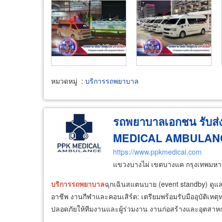
หมวดหมู่
:
บริการรถพยาบาล
รถพยาบาลเอกชน รับส่งผ
MEDICAL AMBULAN
https://www.ppkmedical.com
แขวงบางไผ่ เขตบางแค กรุงเทพมห
บริการ
รถ
พยาบาล
ฉุกเฉินสแตนบาย (event standby) ดู
อาชีพ งานกีฬาและคอนเสิร์ต: เตรียมพร้อมรับมืออุบัติเห
ปลอดภัยให้ทีมงานและผู้ร่วมงาน งานก่อสร้างและอุตสาห