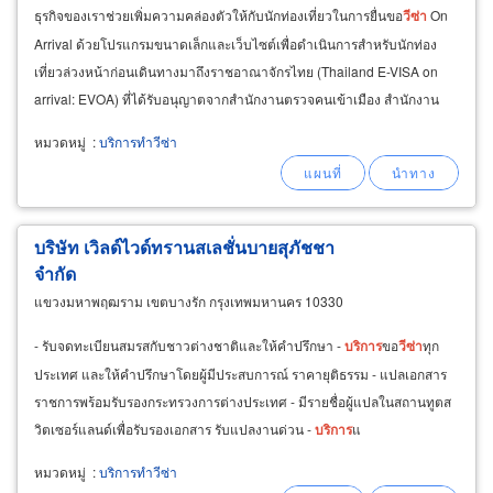
ธุรกิจของเราช่วยเพิ่มความคล่องตัวให้กับนักท่องเที่ยวในการยื่นขอ
วีซ่า
On
Arrival ด้วยโปรแกรมขนาดเล็กและเว็บไซต์เพื่อดำเนินการสำหรับนักท่อง
เที่ยวล่วงหน้าก่อนเดินทางมาถึงราชอาณาจักรไทย (Thailand E-VISA on
arrival: EVOA) ที่ได้รับอนุญาตจากสำนักงานตรวจคนเข้าเมือง สำนักงาน
ตำรวจแห่งชาติ
หมวดหมู่
:
บริการทำวีซ่า
บริษัท เวิลด์ไวด์ทรานสเลชั่นบายสุภัชชา
จำกัด
แขวงมหาพฤฒราม เขตบางรัก กรุงเทพมหานคร 10330
- รับจดทะเบียนสมรสกับชาวต่างชาติและให้คำปรึกษา -
บริการ
ขอ
วีซ่า
ทุก
ประเทศ และให้คำปรึกษาโดยผู้มีประสบการณ์ ราคายุติธรรม - แปลเอกสาร
ราชการพร้อมรับรองกระทรวงการต่างประเทศ - มีรายชื่อผู้แปลในสถานทูตส
วิตเซอร์แลนด์เพื่อรับรองเอกสาร รับแปลงานด่วน -
บริการ
แ
หมวดหมู่
:
บริการทำวีซ่า