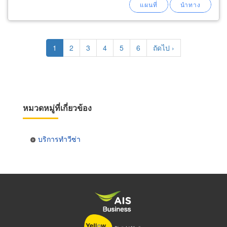
Pagination
Current
1
Page
2
Page
3
Page
4
Page
5
Page
6
Next
ถัดไป ›
page
page
หมวดหมู่ที่เกี่ยวข้อง
บริการทำวีซ่า