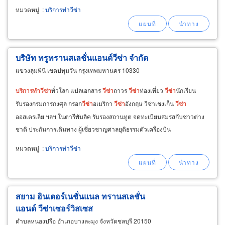
หมวดหมู่
:
บริการทำวีซ่า
บริษัท ทรูทรานสเลชั่นแอนด์วีซ่า จำกัด
แขวงลุมพินี เขตปทุมวัน กรุงเทพมหานคร 10330
บริการ
ทำ
วีซ่า
ทั่วโลก แปลเอกสาร
วีซ่า
ถาวร
วีซ่า
ท่องเที่ยว
วีซ่า
นักเรียน
รับรองกรมการกงศุล กรอก
วีซ่า
อเมริกา
วีซ่า
อังกฤษ วีซ่าเชงเก็น
วีซ่า
ออสเตรเลีย ฯลฯ โนตารีพับลิค รับรองสถานทูต จดทะเบียนสมรสกับชาวต่าง
ชาติ ประกันการเดินทาง ผู้เชี่ยวชาญศาลยุติธรรมตัวเครื่องบิน
หมวดหมู่
:
บริการทำวีซ่า
สยาม อินเตอร์เนชั่นแนล ทรานสเลชั่น
แอนด์ วีซ่าเซอร์วิสเซส
ตำบลหนองปรือ อำเภอบางละมุง จังหวัดชลบุรี 20150