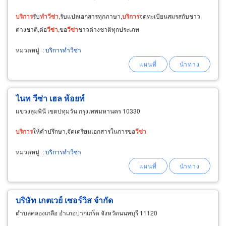
บริการ
รับ
ทำ
วีซ่า
,รับแปลเอกสารทุกภาษา,
บริการ
จดทะเบียนสมรสกับชาว
ต่างชาติ,ต่อ
วีซ่า
,ขอ
วีซ่า
ชาวต่างชาติทุกประเภท
หมวดหมู่
:
บริการทำวีซ่า
ไนท วีซ่า เฮล พ้อยท์
แขวงลุมพินี เขตปทุมวัน กรุงเทพมหานคร 10330
บริการ
ให้คำปรึกษา,จัดเตรียมเอกสารในการขอ
วีซ่า
หมวดหมู่
:
บริการทำวีซ่า
บริษัท เกตเวย์ เซอร์วิส จำกัด
ตำบลคลองเกลือ อำเภอปากเกร็ด จังหวัดนนทบุรี 11120