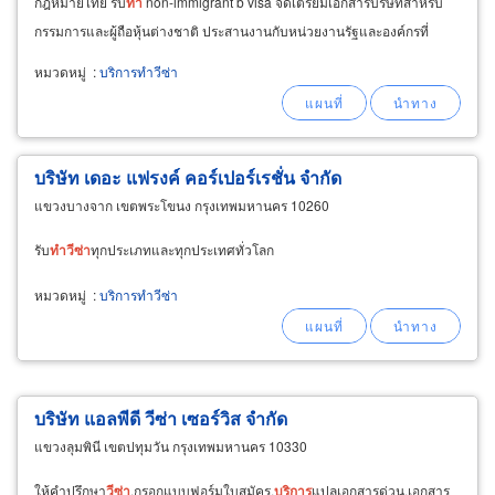
กฎหมายไทย รับ
ทำ
non-immigrant b visa จัดเตรียมเอกสารบริษัทสำหรับ
กรรมการและผู้ถือหุ้นต่างชาติ ประสานงานกับหน่วยงานรัฐและองค์กรที่
เกี่ยวข้อง ลดความยุ่งยากด้านกฎหมายและขั้นตอนราชการ
หมวดหมู่
:
บริการทำวีซ่า
บริษัท เดอะ แฟรงค์ คอร์เปอร์เรชั่น จำกัด
แขวงบางจาก เขตพระโขนง กรุงเทพมหานคร 10260
รับ
ทำ
วีซ่า
ทุกประเภทและทุกประเทศทั่วโลก
หมวดหมู่
:
บริการทำวีซ่า
บริษัท แอลพีดี วีซ่า เซอร์วิส จำกัด
แขวงลุมพินี เขตปทุมวัน กรุงเทพมหานคร 10330
ให้คำปรึกษา
วีซ่า
,กรอกแบบฟอร์มใบสมัคร,
บริการ
แปลเอกสารด่วน,เอกสาร