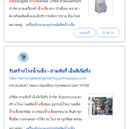
แข็ง
ก้อนยูนิค
น้ำ
แข็ง
หลอด บริษัท นิวตั้นนครินทร์
จำกัด ขายเครื่องทำ
น้ำ
แข็ง
ตรา นิวตั้นขายราคา
ส่ง พร้อมติดตั้งและมีบริการหลังการขาย มีอะไหล่
ทุกชิ้นทุกรุ่น สำหรับโรง
น้ำแข็ง
ร้าน
น้ำ
แข็ง
ผลิต
น้ำ
หมวดหมู่
:
เครื่องจักรและอุปกรณ์ผลิตน้ำแข็ง
แข็ง
ไว้จำหน่าย เป็น
น้ำ
แข็ง
บรรจุถุง
น้ำ
แข็ง
ตักแบ่ง
ขาย
รับสร้างโรงน้ำแข็ง - ถ่ามหังกี่ เอ็นจิเนียริ่ง
https://tamhungkeeengineering.yellowpages.co.th
แขวงแสมดำ เขตบางขุนเทียน กรุงเทพมหานคร 10150
บริษัท ถ่ามหังกี่ เอ็นจิเนียริ่ง จำกัด รับออกแบบและ
สร้างโรงงานผลิต
น้ำ
แข็ง
ซอง อุปกรณ์โรงงานผลิต
น้ำ
แข็ง
ทุกชนิด ปากซอง
น้ำ
แข็ง
ทุกขนาด สินค้าทุก
ชิ้นมีความทนต่อการใช้งาน ในราคาถูกที่สุด พร้อม
ทั้งมีระบบลำเลียงและเครื่องจักรแปรรูป
น้ำ
แข็ง
เช่น
หมวดหมู่
:
เครื่องจักรและอุปกรณ์ผลิตน้ำแข็ง