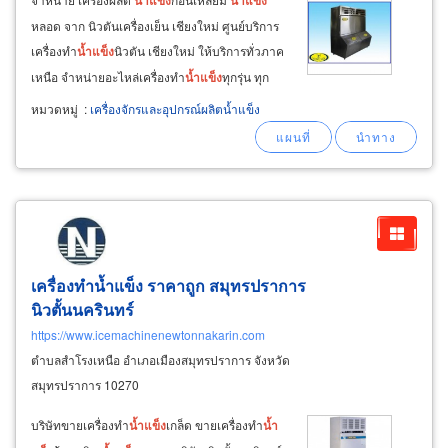
น้ำ
แข็ง
น้ำ
แข็ง
หลอด จาก นิวตันเครื่องเย็น เชียงใหม่ ศูนย์บริการ
เครื่องทำ
น้ำ
แข็ง
นิวตัน เชียงใหม่ ให้บริการทั่วภาค
เหนือ จำหน่ายอะไหล่เครื่องทำ
น้ำ
แข็ง
ทุกรุ่น ทุก
แบบชนิด รับซ่อมเครื่องทำ
น้ำ
แข็ง
ทุกชนิดใส่
หมวดหมู่
:
เครื่องจักรและอุปกรณ์ผลิตน้ำแข็ง
อะไหล่ตรงรุ่น รับประกันหลังการซ่อม ซื้อเครื่องทำ
น้ำ
แข็ง
จากที่อื่นมีปัญหา
เครื่องทำน้ำแข็ง ราคาถูก สมุทรปราการ
นิวตั้นนครินทร์
https://www.icemachinenewtonnakarin.com
ตำบลสำโรงเหนือ อำเภอเมืองสมุทรปราการ จังหวัด
สมุทรปราการ 10270
บริษัทขายเครื่องทำ
น้ำ
แข็ง
เกล็ด ขายเครื่องทำ
น้ำ