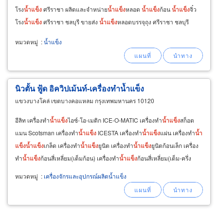
โรง
น้ำแข็ง
ศรีราชา ผลิตและจำหน่าย
น้ำ
แข็ง
หลอด
น้ำ
แข็ง
ก้อน
น้ำ
แข็ง
จิ๋ว
โรง
น้ำแข็ง
ศรีราชา ชลบุรี ขายส่ง
น้ำ
แข็ง
หลอดบรรจุถุง ศรีราชา ชลบุรี
หมวดหมู่
:
น้ำแข็ง
นิวตั้น ฟู้ด อิควิปเม้นท์-เครื่องทำน้ำแข็ง
แขวงบางโคล่ เขตบางคอแหลม กรุงเทพมหานคร 10120
อีลิท เครื่องทำ
น้ำ
แข็ง
ไอซ์-โอ-เมติก ICE-O-MATIC เครื่องทำ
น้ำ
แข็ง
สก็อต
แมน Scotsman เครื่องทำ
น้ำ
แข็ง
ICESTA เครื่องทำ
น้ำ
แข็ง
แผ่น เครื่องทำ
น้ำ
แข็ง
น้ำ
แข็ง
เกล็ด เครื่องทำ
น้ำ
แข็ง
ยูนิต เครื่องทำ
น้ำ
แข็ง
ยูนิตก้อนเล็ก เครื่อง
ทำ
น้ำ
แข็ง
ก้อนสี่เหลี่ยม(เต็มก้อน) เครื่องทำ
น้ำ
แข็ง
ก้อนสี่เหลี่ยม(เต็ม-ครึ่ง
ก้อน)ศูนย์รวมอุปกรณ์ทำอาหารทุกชนิด
หมวดหมู่
:
เครื่องจักรและอุปกรณ์ผลิตน้ำแข็ง