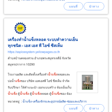
เครื่องโม่ และเครื่องแปรรูป
น้ำ
แข็ง
ออกแบบการจัด
เรียงซอง
น้ำ
แข็ง
เป็นแถวแนวนอน
เครื่องทำน้ำแข็งหลอด ระบบทำความเย็น
ทุกชนิด - เอส เอส พี ไอซ์ ซีสเท็ม
https://sspicesystem.yellowpages.co.th
ตำบลบ้านคลองสวน อำเภอพระสมุทรเจดีย์ จังหวัด
สมุทรปราการ 10290
โรงงานผลิต และติดตั้งเครื่องทำ
น้ำ
แข็ง
หลอดและ
บ่อน้ำ
แข็ง
ซอง บริษัท เอสเอสพี ไอซ์ ซีสเท็ม จำกัด
รับปรึกษา ให้คำแนะนำ ออกแบบสร้าง ห้องเย็นเก็บ
น้ำ
แข็ง
ตู้
น้ำ
แข็ง
ตู้
น้ำ
แข็ง
หลอด ตู้
น้ำ
แข็ง
ซอง ห้อง
เย็นโรงงาน ห้องเย็นขนาดเล็ก-ใหญ่ ห้องเย็นเก็บพืช
หมวดหมู่
:
น้ำแข็ง-เครื่องจักรและอุปกรณ์ผลิต-ซ่อมและบริการ
ผลการเกษตร ห้องเย็นเก็บสินค้าอาหารทะเล ตู้แช่