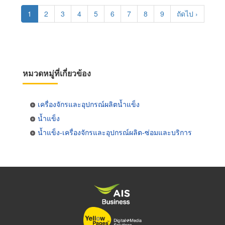
Pagination
Current
1
Page
2
Page
3
Page
4
Page
5
Page
6
Page
7
Page
8
Page
9
Next
ถัดไป ›
page
page
หมวดหมู่ที่เกี่ยวข้อง
เครื่องจักรและอุปกรณ์ผลิตน้ำแข็ง
น้ำแข็ง
น้ำแข็ง-เครื่องจักรและอุปกรณ์ผลิต-ซ่อมและบริการ