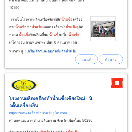
10150
เราเป็นโรงงานผลิตเครื่องจักรผลิต
น้ำ
แข็ง
เครื่อง
จ่าย
น้ำ
แข็ง
ทำ
น้ำ
แข็ง
หลอด เครื่องทำ
น้ำ
แข็ง
ยูนิต
หลอด
น้ำ
แข็ง
ก้อนสี่เหลี่ยม
น้ำ
แข็ง
เกร็ด
น้ำ
แข็ง
เกร็ดกรอบ ด้วยทุนจดทะเบียน 6 ล้านบาท เลข
ทะเบียนนิติบุคคล 0105538034550 จากโรงงาน
หมวดหมู่
:
เครื่องจักรและอุปกรณ์ผลิตน้ำแข็ง
ผลิตของเราที่ บางบอน กรุงเทพฯ เครื่องจ่าย
น้ำ
แข็ง
โรงงานผลิตเครื่องทำน้ำแข็งเชียงใหม่ - นิ
วตั้นเครื่องเย็น
https://www.เครื่องทำน้ำแข็งยูนิต.com
ตำบลหนองหาร อำเภอสันทราย จังหวัดเชียงใหม่ 50290
จำหน่าย เครื่องผลิต
ก้อนเหลี่ยม