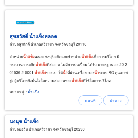
แข็ง
ตู้ฟรีซ
สุขสวัสดิ์ น้ำแข็งหลอด
ตำบลสุรศักดิ์ อำเภอศรีราชา จังหวัดชลบุรี 20110
จำหน่าย
น้ำ
แข็ง
หลอด ชลบุรี ผลิตและจำหน่าย
น้ำ
แข็ง
เพื่อการบริโภค มี
กระบวนการผลิต
น้ำ
แข็ง
ที่สะอาด ไม่มีสารปนเปื้อน ได้รับ มาตรฐาน อย.20-2-
01536-2-0001
น้ำ
แข็ง
ของเรา ใช้
น้ำ
ที่ผ่านเครื่องกรอง
น้ำ
ระบบ RO คุณภาพ
สูง ผู้บริโภคจึงมั่นใจในความสะอาดของ
น้ำ
แข็ง
ที่ใช้ในการบริโภค
โรง
น้ำแข็ง
สุขสวัสดิ์
น้ำ
แข็ง
หลอด
หมวดหมู่
:
น้ำแข็ง
นงนุช น้ำแข็ง
ตำบลบ่อวิน อำเภอศรีราชา จังหวัดชลบุรี 20230