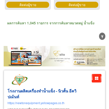
ติดต่อผู้ขาย
ติดต่อผู้ขาย
ผลการค้นหา 1,045 รายการ จากการค้นหาหมวดหมู่ น้ำแข็ง
ขายส่ง
ขายปลีก
ผู้ผลิต
ตัวแทนจัดจำหน่าย
ผู้ส่งออก/นำเข้า
ธุรกิจบริการ
โรงงานผลิตเครื่องทำน้ำแข็ง - นิวตั้น อีควิ
ปเม้นท์
https://newtonequipment.yellowpages.co.th
แขวงบางบอนเหนือ เขตบางบอน กรุงเทพมหานคร