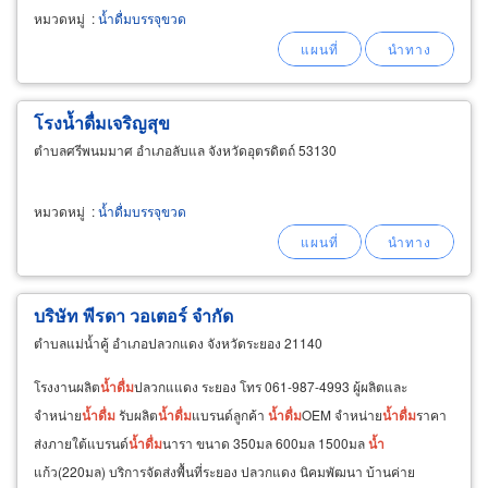
หมวดหมู่
:
น้ำดื่มบรรจุขวด
โรงน้ำดื่มเจริญสุข
ตำบลศรีพนมมาศ อำเภอลับแล จังหวัดอุตรดิตถ์ 53130
หมวดหมู่
:
น้ำดื่มบรรจุขวด
บริษัท พีรดา วอเตอร์ จำกัด
ตำบลแม่น้ำคู้ อำเภอปลวกแดง จังหวัดระยอง 21140
โรงงานผลิต
น้ำ
ดื่ม
ปลวกแแดง ระยอง โทร 061-987-4993 ผู้ผลิตและ
จำหน่าย
น้ำ
ดื่ม
รับผลิต
น้ำ
ดื่ม
แบรนด์ลูกค้า
น้ำ
ดื่ม
OEM จำหน่าย
น้ำ
ดื่ม
ราคา
ส่งภายใต้แบรนด์
น้ำ
ดื่ม
นารา ขนาด 350มล 600มล 1500มล
น้ำ
แก้ว(220มล) บริการจัดส่งพื้นที่ระยอง ปลวกแดง นิคมพัฒนา บ้านค่าย