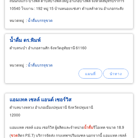
ถนนกิ่งแก้ว-บางพลี ตำบลบางพลีใหญ่ อำเภอบางพลี จังหวัดสมุทรปราการ
10540 โรงงาน : 192 หมู่ 15 บ้านหนองแช่เสา ตำบลลำดวน อำเภอกระสัง
จังหวัดบุรีรัมย์
หมวดหมู่
:
น้ำดื่มบรรจุขวด
น้ำดื่ม ดร.พิมพ์
ตำบลระบำ อำเภอลานสัก จังหวัดอุทัยธานี 61160
หมวดหมู่
:
น้ำดื่มบรรจุขวด
แอมเทค เซลล์ แอนด์ เซอร์วิส
ตำบลบางหลวง อำเภอเมืองปทุมธานี จังหวัดปทุมธานี
12000
แอมแทค เซลล์ แอน เซอร์วิส ผู้ผลิตและจำหน่าย
น้ำ
ดื่ม
รีโอเทค ขนาด 18.9
(
ขวด
ลิตร P.E.T) บริการจัดส่ง กรงเทพฯปริมณฑล นอกจากนี้ แอมแทค เซลล์