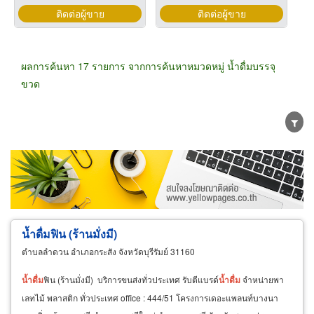
ติดต่อผู้ขาย
ติดต่อผู้ขาย
ผลการค้นหา 17 รายการ จากการค้นหาหมวดหมู่ น้ำดื่มบรรจุ
ขวด
ขายส่ง
ขายปลีก
ผู้ผลิต
ตัวแทนจัดจำหน่าย
ผู้ส่งออก/นำเข้า
ธุรกิจบริการ
น้ำดื่มฟิน (ร้านมั่งมี)
ตำบลลำดวน อำเภอกระสัง จังหวัดบุรีรัมย์ 31160
น้ำ
ดื่ม
ฟิน (ร้านมั่งมี) บริการขนส่งทั่วประเทศ รับตีแบรด์
น้ำ
ดื่ม
จำหน่ายพา
เลทไม้ พลาสติก ทั่วประเทศ office : 444/51 โครงการเดอะแพลนท์บางนา