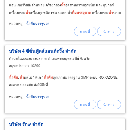
แอน เซอร์วิสยังจำหน่ายเครื่องกรอง
น้ำ
อุตสาหกรรมทุกชนิด และ อุปกรณ์
เครื่องกรอง
น้ำ
เครื่องทุกชนิด เช่น ระะบบน้ำ
ดื่ม
บรรจุ
ขวด
เครื่องกรอง
น้ำ
ระบบ
RO.
หมวดหมู่
:
น้ำดื่มบรรจุขวด
บริษัท 4 ซีซั่นฟู้ดส์แอนด์ดริ๊ง จำกัด
ตำบลในคลองบางปลากด อำเภอพระสมุทรเจดีย์ จังหวัด
สมุทรปราการ 10290
น้ำ
ดื่ม
,
น้ำ
ผลไม้ " พีเค "
น้ำ
ดื่ม
คุณภาพมาตรฐาน GMP ระบบ RO, OZONE
สะอาด ปลอดภัย ส่งให้ถึงที่
หมวดหมู่
:
น้ำดื่มบรรจุขวด
บริษัท รัก๙ จำกัด