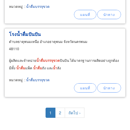
มาบตาพุด บริการจัดส่งถึงที่ระยอง รับผลิต
น้ำ
ดื่ม
แบรนด์ตัวเองสำหรับธุรกิจ
หมวดหมู่
:
น้ำดื่มบรรจุขวด
โรงน้ำดื่มปันปัน
ตำบลธาตุพนมเหนือ อำเภอธาตุพนม จังหวัดนครพนม
48110
ผู้ผลิตและจำหน่าย
น้ำ
ดื่ม
บรรจุ
ขวด
ปันปัน ได้มาตรฐานการผลิตอย่างถูกต้อง
มีทั้ง
น้ำ
ดื่ม
แพ็ค
น้ำ
ดื่ม
ถัง และ
น้ำ
ลัง
หมวดหมู่
:
น้ำดื่มบรรจุขวด
Pagination
Current
1
Page
2
Next
ถัดไป ›
page
page