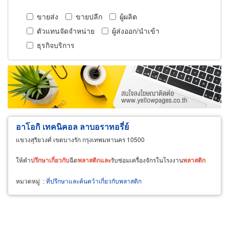
ขายส่ง
ขายปลีก
ผู้ผลิต
ตัวแทนจัดจำหน่าย
ผู้ส่งออก/นำเข้า
ธุรกิจบริการ
อาโอกิ เทคนิคอล ลาบอราทอรี่ย์
แขวงสุริยวงศ์ เขตบางรัก กรุงเทพมหานคร 10500
ให้คำ
ปรึกษา
เกี่ยว
กับ
ฉีด
พลาสติก
และ
รับซ่อมเครื่องจักรในโรงงาน
พลาสติก
หมวดหมู่
:
ที่ปรึกษาและค้นคว้าเกี่ยวกับพลาสติก