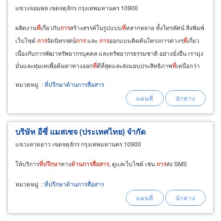
แขวงจอมพล เขตจตุจักร กรุงเทพมหานคร 10900
ผลิตงาน
ที่
เกี่ยวกับ
การ
สร้างสรรค์ในรูปแบบ
ที่
หลากหลาย ทั้งโทรทัศน์ สิ่งพิมพ์
เว็บไซต์
การ
จัดนิทรรศน์
การ
และ
การ
ออกแบบคิดค้นโครงการต่างๆ
ที่
เกี่ยว
เนื่องกับการพัฒาทรัพยากรบุคคล และทรัพยากรธรรมชาติ อย่างยั่งยืน เรามุ่ง
มั่นและทุ่มเทเพื่อค้นหาทางออก
ที่
ดีที่สุดและส่งมอบประสิทธิภาพ
ที่
เหนือกว่า
ให้กับลูกค้าของเรา
หมวดหมู่
:
ที่ปรึกษาด้านการสื่อสาร
บริษัท อีซี่ แมสเซจ (ประเทศไทย) จำกัด
แขวงลาดยาว เขตจตุจักร กรุงเทพมหานคร 10900
ให้บริการ
ที่
ปรึกษา
ทาง
ด้าน
การ
สื่อสาร
, ดูแลเว็บไซต์ เช่น
การ
ส่ง SMS
หมวดหมู่
:
ที่ปรึกษาด้านการสื่อสาร