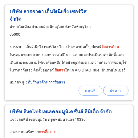
บริษัท ธารธาดา เอ็นจิเนียริ่ง เซอร์วิส
จำกัด
ตำบลในเมือง อำเภอเมืองพิษณุโลก จังหวัดพิษณุโลก
65000
ธารธาดา เอ็นจิเนียริ่ง เซอร์วิส บริการรับเหมาติดตั้งอุปกรณ์
สื่อสาร
ด้าน
โทรคมนาคมหลายประเภท รวมไปถึงออกแบบและประเมินราคาติดตั้งและ
เดินสายระบบสายไฟเบอร์ออฟติกได้อย่างถูกต้องตามความต้องการของผู้ใช้
ในราคากันเอง ติดตั้งอุปกรณ์
สื่อสาร
ให้แก่ AIS DTAC True เดินสายไฟเบอร์
ออฟติก โดยทีมช่างมืออาชีพพร้อมให้บริการ
หมวดหมู่
:
ที่ปรึกษาด้านการสื่อสาร
บริษัท สิงคโปร์ เทเลคอมมูนิเคชั่นส์ ลิมิเต็ด จำกัด
แขวงลุมพินี เขตปทุมวัน กรุงเทพมหานคร 10330
วางระบบเครือข่าย
การ
สื่อสาร