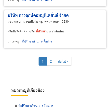
บริษัท ดาวฤกษ์คอมมูนิเคชั่นส์ จำกัด
แขวงคลองกุ่ม เขตบึงกุ่ม กรุงเทพมหานคร 10230
ผลิตสื่อสิ่งพิมพ์ทุกชนิด
ที่
ปรึกษา
ประชาสัมพันธ์
หมวดหมู่
:
ที่ปรึกษาด้านการสื่อสาร
Pagination
Current
1
Page
2
Next
ถัดไป ›
page
page
หมวดหมู่ที่เกี่ยวข้อง
ที่ปรึกษาด้านการสื่อสาร