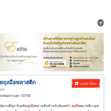
น่าย
ผู้ส่งออก/นำเข้า
ธุรกิจบริการ
ยถุงมือพลาสติก
แคตตาล็อก
com
ุงเทพมหานคร 10700
์มากที่สุด รับผลิต
ถุงมือ
พลาสติกสำหรับห้องครัว
ถุงมือ
พลาสติก cpe