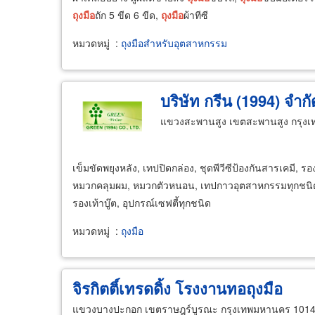
ถุงมือ
ถัก 5 ขีด 6 ขีด,
ถุงมือ
ผ้าทีซี
หมวดหมู่
:
ถุงมือสำหรับอุตสาหกรรม
บริษัท กรีน (1994) จำกั
แขวงสะพานสูง เขตสะพานสูง กรุง
เข็มขัดพยุงหลัง, เทปปิดกล่อง, ชุดพีวีซีป้องกันสารเคมี, ร
หมวกคลุมผม, หมวกตัวหนอน, เทปกาวอุตสาหกรรมทุกชนิ
รองเท้าบู๊ต, อุปกรณ์เซฟตี้ทุกชนิด
หมวดหมู่
:
ถุงมือ
จิรกิตติ์เทรดดิ้ง โรงงานทอถุงมือ
แขวงบางปะกอก เขตราษฎร์บูรณะ กรุงเทพมหานคร 101