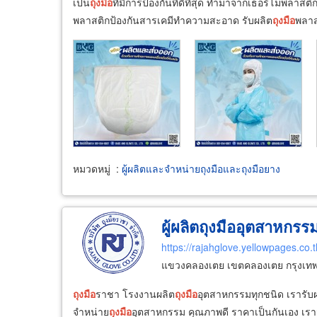
เป็น
ถุงมือ
ที่มีการป้องกันที่ดีที่สุด ทำมาจากเธอร์โมพลา
พลาสติกป้องกันสารเคมีทำความสะอาด รับผลิต
ถุงมือ
พลาส
หมวดหมู่
:
ผู้ผลิตและจำหน่ายถุงมือและถุงมือยาง
ผู้ผลิตถุงมืออุตสาหกรร
https://rajahglove.yellowpages.co.t
แขวงคลองเตย เขตคลองเตย กรุงเท
ถุงมือ
ราชา โรงงานผลิต
ถุงมือ
อุตสาหกรรมทุกชนิด เรารับ
จำหน่าย
ถุงมือ
อุตสาหกรรม คุณภาพดี ราคาเป็นกันเอง เรา