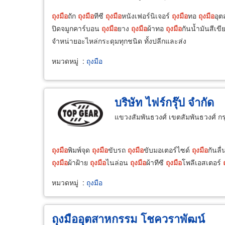
ถุงมือ
ถัก
ถุงมือ
ทีซี
ถุงมือ
หนังเฟอร์นิเจอร์
ถุงมือ
ทอ
ถุงมือ
อุต
ปิดจมูกคาร์บอน
ถุงมือ
ยาง
ถุงมือ
ผ้าทอ
ถุงมือ
กันน้ำมันสีเข
จำหน่ายอะไหล่กระดุมทุกชนิด ทั้งปลีกและส่ง
หมวดหมู่
:
ถุงมือ
บริษัท ไฟร์กรุ๊ป จำกัด
แขวงสัมพันธวงศ์ เขตสัมพันธวงศ์ 
ถุงมือ
พิมพ์จุด
ถุงมือ
ขับรถ
ถุงมือ
ขับมอเตอร์ไซด์
ถุงมือ
กันลื
ถุงมือ
ผ้าฝ้าย
ถุงมือ
ไนล่อน
ถุงมือ
ผ้าทีซี
ถุงมือ
โพลีเอสเตอร์
หมวดหมู่
:
ถุงมือ
ถุงมืออุตสาหกรรม โชควราพัฒน์