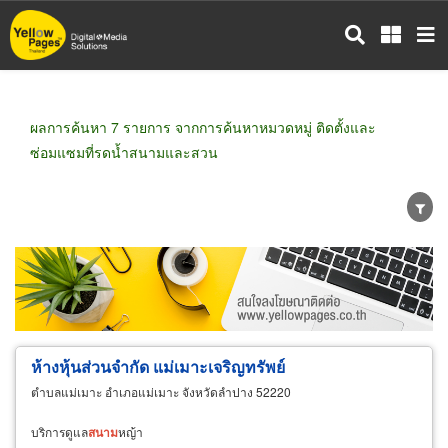
ข้าม
ไป
ยัง
เนื้อหา
หลัก
ผลการค้นหา 7 รายการ จากการค้นหาหมวดหมู่ ติดตั้งและ
ซ่อมแซมที่รดน้ำสนามและสวน
ขายส่ง
ขายปลีก
ผู้ผลิต
ตัวแทนจัดจำหน่าย
ผู้ส่งออก/นำเข้า
ธุรกิจบริการ
ห้างหุ้นส่วนจำกัด แม่เมาะเจริญทรัพย์
ตำบลแม่เมาะ อำเภอแม่เมาะ จังหวัดลำปาง 52220
บริการดูแล
สนาม
หญ้า