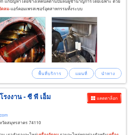
n แก้ปัญหาโดยช่างเทคนิคด้านปั๊มลมผู้ชำนาญการโดยเฉพาะ ด้วย
อัดลม
-แอร์คอมเพรสเซอร์อุตสาหกรรมทั้งระบบ
งงาน - ซี พี เอ็ม
แคตตาล็อก
.com
งหวัดสมุทรสาคร 74110
ส่วน เราสำรองอะไหล่
เครื่อง
อัดลม
รวมอะไหล่ทุกอย่างสำหรับ
เครื่อง