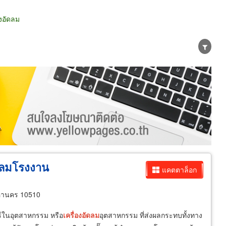
งอัดลม
น่าย
ผู้ส่งออก/นำเข้า
ธุรกิจบริการ
๊มลมโรงงาน
แคตตาล็อก
หานคร 10510
์ในอุตสาหกรรม หรือ
เครื่อง
อัดลม
อุตสาหกรรม ที่ส่งผลกระทบทั้งทาง