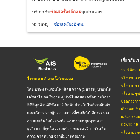
บริการรับ
ซ่อม
เครื่อง
อัดลม
ทุกประเภท
หมวดหมู่
:
ซ่อมเครื่องอัดลม
เกี่ยวกับเ
ประวัติควา
นโยบายควา
ไทยแลนด์ เยลโล่เพจเจส
นโยบายควา
โดย บริษัท เทเลอินโฟ มีเดีย จำกัด (มหาชน) บริษัทใน
นโยบายคุกกี
เครือเอไอเอส ในฐานะผู้นำที่ไม่เคยหยุดพัฒนาบริการ
ข้อตกลงกา
ที่ดีที่สุดด้านดิจิทัล มาร์เก็ตติ้ง ผ่านเว็บไซต์รวมสินค้า
เสียงตอบรั
และบริการ จากผู้ประกอบการที่เชื่อถือได้ มีการตรวจ
เครือข่ายเย
สอบและยืนยันตัวตนจริง และครอบคลุมทุกหมวด
COVID-19
ธุรกิจมากที่สุดในประเทศ เราจะมอบบริการที่เหนือ
นโยบายจดท
ความคาดหมาย จากทีมงานคุณภาพ