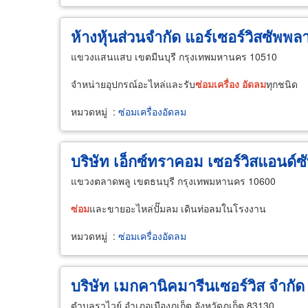
ห้างหุ้นส่วนจำกัด แอร์เซอร์วิสซัพพล
แขวงแสนแสบ เขตมีนบุรี กรุงเทพมหานคร 10510
จำหน่ายอุปกรณ์อะไหล่และรับ
ซ่อม
เครื่อง
อัดลม
ทุกชนิด
หมวดหมู่
:
ซ่อมเครื่องอัดลม
บริษัท เอ็กซ์ทราคอม เซอร์วิสแอนด์
แขวงตลาดพลู เขตธนบุรี กรุงเทพมหานคร 10600
ซ่อม
และขายอะไหล่ปั๊มลม เดินท่อลมในโรงงาน
หมวดหมู่
:
ซ่อมเครื่องอัดลม
บริษัท เมกคานิคมารีนเซอร์วิส จำกัด
ตำบลราไวย์ อำเภอเมืองภูเก็ต จังหวัดภูเก็ต 83130