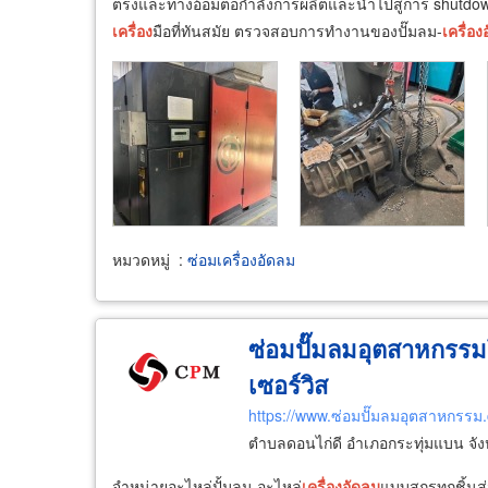
ตรงและทางอ้อมต่อกำลังการผลิตและนำไปสู่การ shutdow
เครื่อง
มือที่ทันสมัย ตรวจสอบการทำงานของปั๊มลม-
เครื่อง
หมวดหมู่
:
ซ่อมเครื่องอัดลม
ซ่อมปั๊มลมอุตสาหกรรมโร
เซอร์วิส
https://www.ซ่อมปั๊มลมอุตสาหกรรม
ตำบลดอนไก่ดี อำเภอกระทุ่มแบน จั
จำหน่ายอะไหล่ปั้มลม-อะไหล่
เครื่อง
อัดลม
แบบสกรูทุกชิ้น