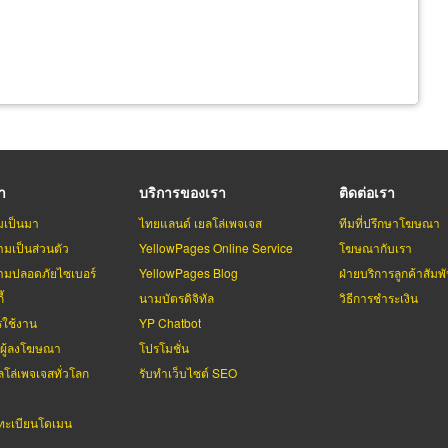
รา
บริการของเรา
ติดต่อเรา
มเป็นมา
ไทยแลนด์ เยลโล่เพจเจส
ทีมที่ปรึกษาโฆษณา
มเป็นส่วนตัว
YellowPages Online Service
โฆษณากับเรา
มปลอดภัยไซเบอร์
YellowPages Blog
ฝ่ายบริการลูกค้าสัมพั
้
นามบัตรดิจิทัล
วิธีการชำระเงิน
รใช้งาน
YP Chatbot
บผู้ลงโฆษณา
โปรโมชั่น
ลโล่เพจเจสทั่วโลก
รับทำเว็บไซต์ SEO
ะเบียนโดเมน