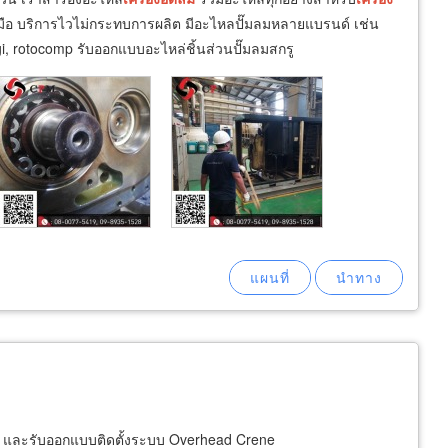
มือ บริการไวไม่กระทบการผลิต มีอะไหลปั๊มลมหลายแบรนด์ เช่น
lgi, rotocomp รับออกแบบอะไหล่ชิ้นส่วนปั๊มลมสกรู
ank และรับออกแบบติดตั้งระบบ Overhead Crene