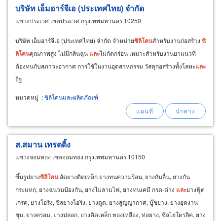
บริษัท เอ็มอาร์จีเอ (ประเทศไทย) จำกัด
แขวงประเวศ เขตประเวศ กรุงเทพมหานคร 10250
บริษัท เอ็มอาร์จีเอ (ประเทศไทย) จำกัด จำหน่าย
ซิ
ลิ
โคน
สำหรับงานก่อสร้าง
ซิ
ลิ
โคน
คุณภาพสูง ไม่มีกลิ่นฉุน
และ
ไม่กัดกร่อน เหมาะสำหรับงานยาแนวที่
ต้องทนกับสภาวะอากาศ การใช้ในงานอุตสาหกรรม วัสดุก่อสร้างทั้งโลหะ
และ
อิฐ
หมวดหมู่
:
ซิลิโคนและผลิตภัณฑ์
ส.สมาน เทรดดิ้ง
แขวงจอมทอง เขตจอมทอง กรุงเทพมหานคร 10150
ขึ้นรูปยาง
ซิ
ลิ
โคน
อัดยางติดเหล็ก ยางทนความร้อน, ยางกันลื่น, ยางกัน
กระแทก, ยางฉนวนป้องกัน, ยางไม่ลามไฟ, ยางทนเคมี กรด-ด่าง
และ
ยางฟู้ด
เกรด, ยางโอริง, ซีลยางโอริง, ยางดูด, ยางสูญญากาศ, บู๊ชยาง, ยางอุดงาน
ชุบ, ยางครอบ, ยางปลอก, ยางติดเหล็ก ทองเหลือง, ท่อยาง, ซีลไฮโดรลิค, ยาง