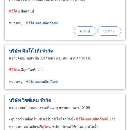
ซิ
ลิ
โคน
ซีลแลนท์
หมวดหมู่
:
ซิลิโคนและผลิตภัณฑ์
บริษัท คิสโก้ (ที) จำกัด
แขวงคลองเตยเหนือ เขตวัฒนา กรุงเทพมหานคร 10110
ซิ
ลิ
โคน
ดีบุกบัดกรี กาว
หมวดหมู่
:
ซิลิโคนและผลิตภัณฑ์
บริษัท วิซซ์เคม จำกัด
แขวงแสมดำ เขตบางขุนเทียน กรุงเทพมหานคร 10150
- อุปกรณ์พ่นสีอัตโนมัติ แอร์มิกซ์ ไซโครมิกซ์ -
ซิ
ลิ
โคน
และ
ผลิตภัณฑ์
, ยาง
หล่อแบบ, อะไหล่ยางซิลฺ
โคน
, ซุปเปอร์แพคใช้ตกตะกอนในน้ำ