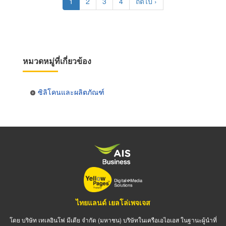
Current
1
Page
2
Page
3
Page
4
Next
ถัดไป ›
page
page
หมวดหมู่ที่เกี่ยวข้อง
ซิลิโคนและผลิตภัณฑ์
ไทยแลนด์ เยลโล่เพจเจส
โดย บริษัท เทเลอินโฟ มีเดีย จำกัด (มหาชน) บริษัทในเครือเอไอเอส ในฐานะผู้นำที่