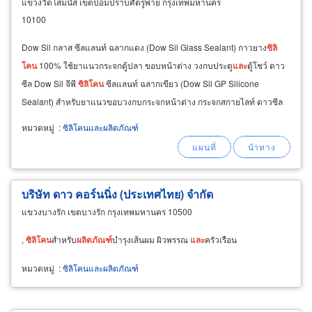
แขวงวัดโสมนัส เขตป้อมปราบศัตรูพ่าย กรุงเทพมหานคร
10100
Dow Sil กลาส ซีลแลนท์ ฉลากแดง (Dow Sil Glass Sealant) กาวยาง
ซิ
ลิ
โคน
100% ใช้ยาแนวกระจกตู้ปลา ขอบหน้าต่าง วงกบประตู
และ
ตู้โชว์ ดาว
ซีล Dow Sil จีพี
ซิ
ลิ
โคน
ซีลแลนท์ ฉลากเขียว (Dow Sil GP Silicone
Sealant) สำหรับยาแนวขอบวงกบกระจกหน้าต่าง กระจกสกายไลท์ ดาวซีล
Dow Sil
ซิ
ลิ
โคน
บิ้วดิ้ว ซีลแลนท์ (Dow Sil
หมวดหมู่
:
ซิลิโคนและผลิตภัณฑ์
บริษัท ดาว คอร์นนิ่ง (ประเทศไทย) จำกัด
แขวงบางรัก เขตบางรัก กรุงเทพมหานคร 10500
,
ซิ
ลิ
โคน
สำหรับ
ผลิตภัณฑ์
บำรุงเส้นผม ผิวพรรณ
และ
ครัวเรือน
หมวดหมู่
:
ซิลิโคนและผลิตภัณฑ์