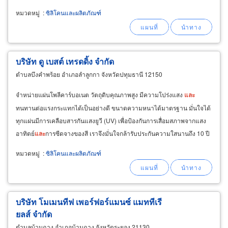
รองแท่นเครื่อง, ยางกันกระแทก, ไดอะแฟรม
หมวดหมู่
:
ซิลิโคนและผลิตภัณฑ์
บริษัท ดู เบสต์ เทรดดิ้ง จำกัด
ตำบลบึงคำพร้อย อำเภอลำลูกกา จังหวัดปทุมธานี 12150
จำหน่ายแผ่นโพลีคาร์บอเนต วัตถุดิบคุณภาพสูง มีความโปร่งแสง
และ
ทนทานต่อแรงกระแทกได้เป็นอย่างดี ขนาดความหนาได้มาตรฐาน มั่นใจได้
ทุกแผ่นมีการเคลือบสารกันแสงยูวี (UV) เพื่อป้องกันการเสื่อมสภาพจากแสง
อาทิตย์
และ
การซีดจางของสี เราจึงมั่นใจกล้ารับประกันความใสนานถึง 10 ปี
และ
การแตกหักตามธรรมชาตินาน 5 ปี
และ
ต่อมาได้นำเข้า
ซิ
ลิ
โคน
ยี่ห้อเพ็น
หมวดหมู่
:
ซิลิโคนและผลิตภัณฑ์
เท็นส์
บริษัท โมเมนทีฟ เพอร์ฟอร์แมนซ์ แมททีเรี
ยลส์ จำกัด
ตำบลบ้านฉาง อำเภอบ้านฉาง จังหวัดระยอง 21130