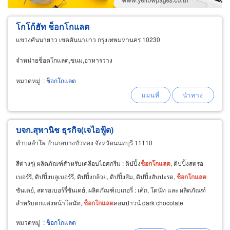
ผู้ส่งออก/นำเข้า
ธุรกิจบริการ
โกโก้ฮัท ช็อกโกแลต
แขวงคันนายาว เขตคันนายาว กรุงเทพมหานคร 10230
จำหน่ายช็อตโกแลต,ขนม,อาหารว่าง
หมวดหมู่
:
ช็อกโกแลต
บจก.สุพานิช ธุรกิจ(เจไอฟู้ด)
ตำบลลำโพ อำเภอบางบัวทอง จังหวัดนนทบุรี 11110
สีต่างๆ) ผลิตภัณฑ์สำหรับเคลือบไอศกรีม : ดิปปิ้ง
ช็อกโกแลต
, ดิปปิ้งสตรอ
เบอร์รี่, ดิปปิ้งบลูเบอร์รี่, ดิปปิ้งกล้วย, ดิปปิ้งส้ม, ดิปปิ้งสับปะรด,
ช็อกโกแลต
ซันเดย์, สตรอเบอร์รี่ซันเดย์, ผลิตภัณฑ์เบเกอรี่ : เค้ก, โดนัท และ ผลิตภัณฑ์
สำหรับตกแต่งหน้าโดนัท,
ช็อกโกแลต
คอมปาวน์ dark chocolate
compound, white chocolate
หมวดหมู่
:
ช็อกโกแลต