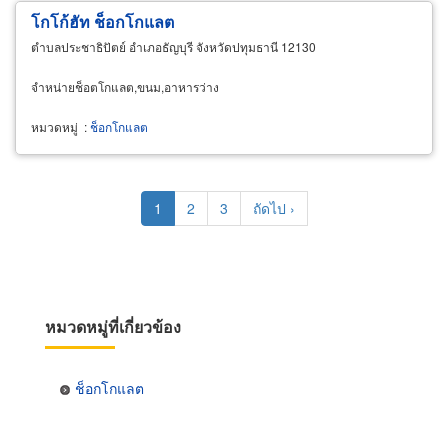
โกโก้ฮัท ช็อกโกแลต
ตำบลประชาธิปัตย์ อำเภอธัญบุรี จังหวัดปทุมธานี 12130
จำหน่ายช็อตโกแลต,ขนม,อาหารว่าง
หมวดหมู่
:
ช็อกโกแลต
Pagination
Current
1
Page
2
Page
3
Next
ถัดไป ›
page
page
หมวดหมู่ที่เกี่ยวข้อง
ช็อกโกแลต