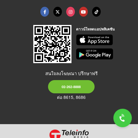
ดาวน์โหลดแอปพลิเคชัน
สนใจลงโฆษณา ปรึกษาฟรี
02-262-8888
ต่อ 8615, 8686