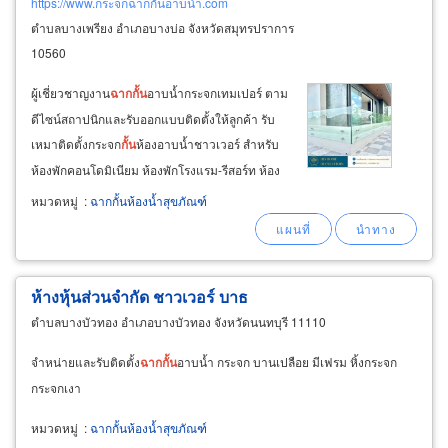
https://www.กระจกฉากกั้นอาบน้ำ.com
ตำบลบางเพรียง อำเภอบางบ่อ จังหวัดสมุทรปราการ
10560
ผู้เชี่ยวชาญงาน
ฉาก
กั้น
อาบน้ำกระจกเทมเปอร์ ตาม
ดีไซน์สถาปนิกและรับออกแบบติดตั้งให้ลูกค้า รับ
เหมาติดตั้งกระจก
กั้น
ห้องอาบน้ำชาวเวอร์ สำหรับ
ห้องพักคอนโดมิเนียม ห้องพักโรงแรม-รีสอร์ท ห้อง
พักโฮสเทล ห้องพักผู้ป่วยในโรงพยาบาล ระยะเวลา
หมวดหมู่
:
ฉากกั้นห้องน้ำสุขภัณฑ์
การสั่งผลิต 3-5 วัน หลังจากสั่งซื้อ สามารถทำการ
ติดตั้งได้เลย ติดตั้ง
ฉาก
กั้น
อาบน้ำด้วยกระจกนิรภัย
เทมเปอร์
ห้างหุ้นส่วนจำกัด ชาวเวอร์ บาธ
ตำบลบางบัวทอง อำเภอบางบัวทอง จังหวัดนนทบุรี 11110
จำหน่ายและรับติดตั้ง
ฉาก
กั้น
อาบน้ำ กระจก บานเปลือย มีเฟรม หิ้งกระจก
กระจกเงา
หมวดหมู่
:
ฉากกั้นห้องน้ำสุขภัณฑ์