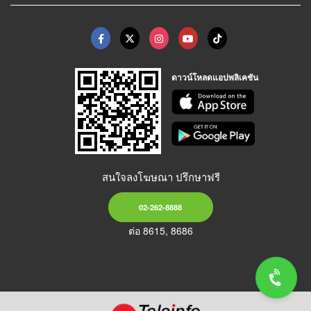
ดาวน์โหลดแอปพลิเคชัน
สนใจลงโฆษณา ปรึกษาฟรี
02-262-8888
ต่อ 8615, 8686