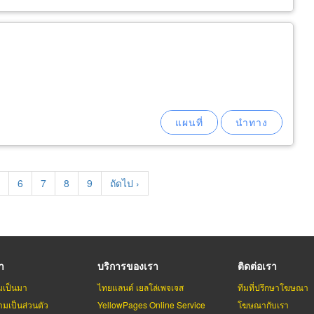
age
Page
6
Page
7
Page
8
Page
9
Next
ถัดไป ›
page
รา
บริการของเรา
ติดต่อเรา
มเป็นมา
ไทยแลนด์ เยลโล่เพจเจส
ทีมที่ปรึกษาโฆษณา
มเป็นส่วนตัว
YellowPages Online Service
โฆษณากับเรา