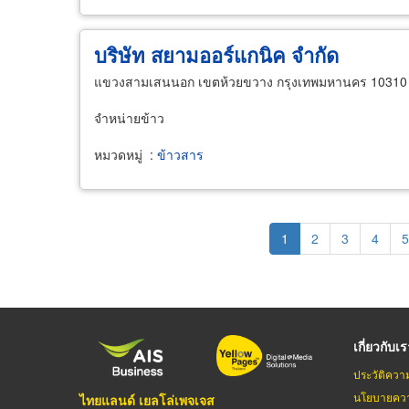
บริษัท สยามออร์แกนิค จำกัด
แขวงสามเสนนอก เขตห้วยขวาง กรุงเทพมหานคร 10310
จำหน่ายข้าว
หมวดหมู่
:
ข้าวสาร
Pagination
Current
1
Page
2
Page
3
Page
4
P
5
page
เกี่ยวกับเ
ประวัติควา
นโยบายควา
ไทยแลนด์ เยลโล่เพจเจส