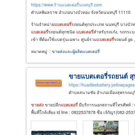
https://www.ร้านแบตเตอรี่นนทบุรี.com
ตำบลพิมลราช อำเภอบางบัวทอง จังหวัดนนทบุรี 11110
ร้านจำหน่าย
แบตเตอรี่
รถยนต์ทุกประเภท นนทบุรี บางบัว
แบตเตอรี่
รถยนต์ทุกชนิด
แบตเตอรี่
สำหรับรถเก๋ง, รถกระบะ
เข้า ที่ต้องใช้แบตรุ่นเฉพาะ ศูนย์รวม
แบตเตอรี่
รถยนต์ gs 
หมวดหมู่
:
ขายส่งและผู้ผลิตแบตเตอรี่
ขายแบตเตอรี่รถยนต์ สุ
https://huadleebattery.yellowpages
ตำบลสนามชัย อำเภอเมืองสุพรรณบุรี
ขายส่ง
ขายปลีก
แบตเตอรี่
มีบริการนอกสถานที่โทรศัพท์ :
พื้นที่ใกล้เคียง id line : 0822537878 ชื่อ เจ้กัญ1(082-2