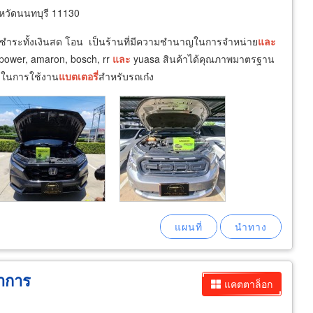
วัดนนทบุรี 11130
 รับชำระทั้งเงินสด โอน เป็นร้านที่มีความชำนาญในการจำหน่าย
และ
mf power, amaron, bosch, rr
และ
yuasa สินค้าได้คุณภาพมาตรฐาน
้องในการใช้งาน
แบตเตอรี่
สำหรับรถเก๋ง
ราการ
แคตตาล็อก