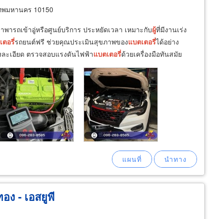
เทพมหานคร 10150
ลาพารถเข้าอู่หรือศูนย์บริการ ประหยัดเวลา เหมาะกับ
ผู้
ที่มีงานเร่ง
ตอรี่
รถยนต์ฟรี ช่วยคุณประเมินสุขภาพของ
แบตเตอรี่
ได้อย่าง
างละเอียด ตรวจสอบแรงดันไฟฟ้า
แบตเตอรี่
ด้วยเครื่องมือทันสมัย
อง - เอสยูพี