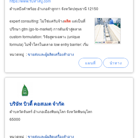
https://www.รับทำสบู่.com
ตำบลบึงคำพร้อย อำเภอลำลูกกา จังหวัดปทุมธานี 12150
expert consulting: ไม่ใช่แค่รับจ้าง
ผลิต
แต่เป็นที่
ปรึกษา gtm (go-to-market) การดันเข้าสู่ตลาด
custom formulation: วิจัยสูตรเฉพาะ (unique
formula) ไม่ซ้ำใครในตลาด low entry barrier: เริ่ม
ต้นง่ายด้วยขั้นต่ำที่สมเหตุสมผล (low moq) end-
หมวดหมู่
:
ขายส่งและผู้ผลิตเครื่องสำอาง
to-end logistics: ระบบจัดส่ง
และ
คลังสินค้าที่
แม่นยำ ทำไมต้องมีแบรนด์ตัวเอง
บริษัท บิวตี้ คอสเมต จำกัด
ตำบลวัดจันทร์ อำเภอเมืองพิษณุโลก จังหวัดพิษณุโลก
65000
หมวดหมู่
:
ขายส่งและผู้ผลิตเครื่องสำอาง