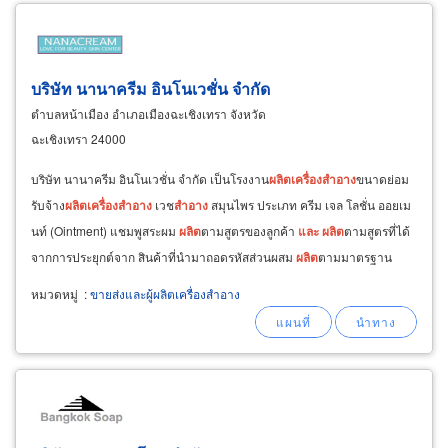
บริษัท นานาครีม อินโนเวชั่น จำกัด
ตำบลหน้าเมือง อำเภอเมืองฉะเชิงเทรา จังหวัด
ฉะเชิงเทรา 24000
บริษัท นานาครีม อินโนเวชั่น จำกัด เป็นโรงงาน
ผลิต
เครื่อง
สำอาง
ขนาดย่อม
รับจ้าง
ผลิต
เครื่อง
สำอาง
เวช
สำอาง
สมุนไพร ประเภท ครีม เจล โลชั่น ออยเม
นท์ (Ointment) แชมพูสระผม
ผลิต
ตามสูตรของลูกค้า
และ
ผลิต
ตามสูตรที่ได้
จากการประยุกต์จาก สินค้าที่นำมาถอดรหัสส่วนผสม
ผลิต
ตามมาตรฐาน
GMP
และ
ISO เราให้บริการ อย่างครบวงจร
หมวดหมู่
:
ขายส่งและผู้ผลิตเครื่องสำอาง