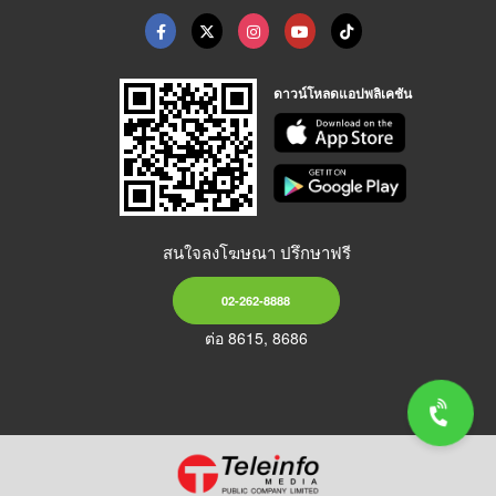
ดาวน์โหลดแอปพลิเคชัน
สนใจลงโฆษณา ปรึกษาฟรี
02-262-8888
ต่อ 8615, 8686