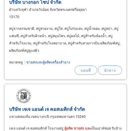
บริษัท บางกอก โซป จำกัด
ตำบลวังจุฬา อำเภอวังน้อย จังหวัดพระนครศรีอยุธยา
13170
สบู่จากธรรมชาติ, สบู่สวยงาม, สบู่ใส, สบู่โปร่งแสง, สบู่น้ำหอม, สบู่สปา, สบู่
แฟนซี, สบู่สำหรับผิวหน้า, สบู่สมุนไพร, สบู่ผลไม้, สบู่สำหรับห้องน้ำ, สบู่
สำหรับโรงแรม, สบู่สำหรับโรงพยาบาล, สบู่สำหรับสายการบิน ผลิตภัณฑ์สบู่,
ผลิตภัณฑ์สบู่ดูแลผิว
หมวดหมู่
:
ขายส่งและผู้ผลิตเครื่องสำอาง
บริษัท เจเจ แอนด์ เจ คอสเมติกส์ จำกัด
แขวงคลองจั่น เขตบางกะปิ กรุงเทพมหานคร 10240
เจเจ แอนด์ เจ คอสเมติกส์ โรงงานสบู่
ผู้
ผลิต
ขายส่ง
และ
เป็นเอาท์ซอส รับจ้าง