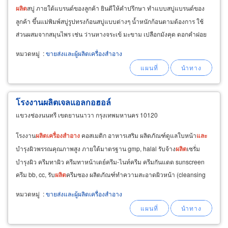
ผลิต
สบู่ ภายใต้แบรนด์ของลูกค้า ยินดีให้คำปรึกษา ทำแบบสบู่แบรนด์ของ
ลูกค้า ขึ้นแม่พิมพ์สบู่รูปทรงก้อนสบู่แบบต่างๆ น้ำหนักก้อนตามต้องการ ใช้
ส่วนผสมจากสมุนไพร เช่น ว่านหางจระเข้ มะขาม เปลือกมังคุด ดอกคำฝอย
เกสรดอกบัว น้ำผึ้ง สารบำรุงผิว
หมวดหมู่
:
ขายส่งและผู้ผลิตเครื่องสำอาง
โรงงานผลิตเจลแอลกอฮอล์
แขวงช่องนนทรี เขตยานนาวา กรุงเทพมหานคร 10120
โรงงาน
ผลิต
เครื่อง
สำอาง
คอสเมติก อาหารเสริม ผลิตภัณฑ์ดูแลใบหน้า
และ
บำรุงผิวพรรณคุณภาพสูง ภายใต้มาตรฐาน gmp, halal รับจ้าง
ผลิต
เซรั่ม
บำรุงผิว ครีมทาผิว ครีมทาหน้าเดย์ครีม-ไนท์ครีม ครีมกันแดด sunscreen
ครีม bb, cc, รับ
ผลิต
ครีมซอง ผลิตภัณฑ์ทำความสะอาดผิวหน้า (cleansing
product) โฟมล้างหน้า , เจลล้างหน้า
หมวดหมู่
:
ขายส่งและผู้ผลิตเครื่องสำอาง