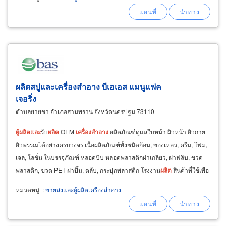
ผลิตสบู่และเครื่องสำอาง บีเอเอส แมนูแฟค
เจอริ่ง
ตำบลยายชา อำเภอสามพราน จังหวัดนครปฐม 73110
ผู้
ผลิต
และ
รับ
ผลิต
OEM
เครื่อง
สำอาง
ผลิตภัณฑ์ดูแลใบหน้า ผิวหน้า ผิวกาย
ผิวพรรณได้อย่างครบวงจร เนื้อผลิตภัณฑ์ทั้งชนิดก้อน, ของเหลว, ครีม, โฟม,
เจล, โลชั่น ในบรรจุภัณฑ์ หลอดบีบ หลอดพลาสติกฝาเกลียว, ฝาฟลิบ, ขวด
พลาสติก, ขวด PET ฝาปั๊ม, ตลับ, กระปุกพลาสติก โรงงาน
ผลิต
สินค้าที่ใช้เพื่อ
การดูแลผิวหน้า
หมวดหมู่
:
ขายส่งและผู้ผลิตเครื่องสำอาง