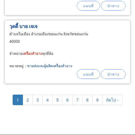
วุดดี้ บาย เจเจ
ตำบลในเมือง อำเภอเมืองขอนแก่น จังหวัดขอนแก่น
40000
จำหน่าย
เครื่อง
สำอาง
ทุกยี่ห้อ
หมวดหมู่
:
ขายส่งและผู้ผลิตเครื่องสำอาง
Pagination
Current
1
Page
2
Page
3
Page
4
Page
5
Page
6
Page
7
Page
8
Page
9
Next
ถัดไป ›
page
page