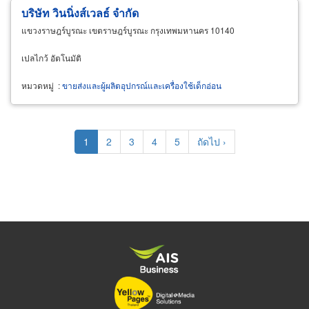
บริษัท วินนิ่งส์เวลธ์ จำกัด
แขวงราษฎร์บูรณะ เขตราษฎร์บูรณะ กรุงเทพมหานคร 10140
เปลไกว้ อัตโนมัติ
หมวดหมู่
:
ขายส่งและผู้ผลิตอุปกรณ์และเครื่องใช้เด็กอ่อน
Pagination
Current
1
Page
2
Page
3
Page
4
Page
5
Next
ถัดไป ›
page
page