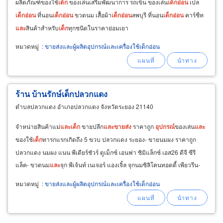
ผลิตภัณฑ์ของใช้
เด็ก
ของเล่นเสริมพัฒนาการ รถเข็น ของเล่น
เด็ก
อ่อน
เปล
เด็ก
อ่อน
ที่นอน
เด็ก
อ่อน
ขวดนม เสื้อผ้า
เด็ก
อ่อน
ลพบุรี ที่นอน
เด็ก
อ่อน
คาร์ชีท
และ
สินค้าสำหรับ
เด็ก
ทุกชนิดในราคาย่อมเยา
หมวดหมู่
:
ขายส่งและผู้ผลิตอุปกรณ์และเครื่องใช้เด็กอ่อน
ร้าน บ้านรักษ์เด็กปลวกแดง
ตำบลปลวกแดง อำเภอปลวกแดง จังหวัดระยอง 21140
จำหน่ายสินค้าแม่
และ
เด็ก
ขายปลีก
และ
ขายส่ง
ราคาถูก
อุปกรณ์
ของเล่น
และ
ของใช้
เด็ก
ทารกแรกเกิดถึง 5 ขวบ ปลวกแดง ระยอง- ขายนมผง ราคาถูก
ปลวกแดง นมผง แนน พีเดียร์ชัวร์ ดูเม็กซ์ เอนฟา ซิมิแล็กซ์ เอส26 ดีจี ซีรี
แล็ค- ขวดนม
และ
จุก พีเจ้นท์ เนเจอร์ แองเจิ้ล จุกนมซิลิโคนทอดดี้ เพียวรีน-
ขายส่ง
ขายปลีกผ้าอ้อมสำเร็จรูป
หมวดหมู่
:
ขายส่งและผู้ผลิตอุปกรณ์และเครื่องใช้เด็กอ่อน