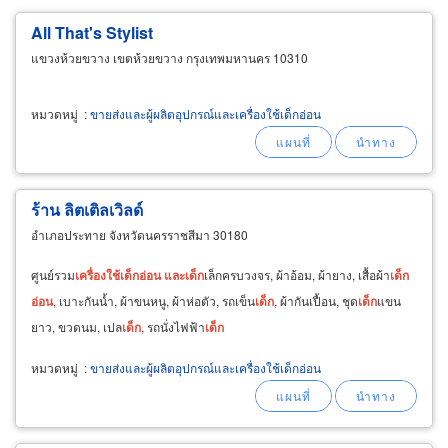
All That's Stylist
แขวงห้วยขวาง เขตห้วยขวาง กรุงเทพมหานคร 10310
หมวดหมู่
:
ขายส่งและผู้ผลิตอุปกรณ์และเครื่องใช้เด็กอ่อน
ร้าน ลิตเติลเวิลด์
อำเภอประทาย จังหวัดนครราชสีมา 30180
ศูนย์รวม
เครื่อง
ใช้
เด็ก
อ่อน
และ
เด็ก
เล็กครบวงจร, ผ้าอ้อม, ผ้ายาง, เสื้อผ้า
เด็ก
อ่อน
, เบาะกันน้ำ, ผ้าขนหนู, ผ้าห่อตัว, รถเข็น
เด็ก
, ผ้ากันเปื้อน, ชุด
เด็ก
แขน
ยาว, ขวดนม, เปล
เด็ก
, รถนั่งไฟฟ้า
เด็ก
หมวดหมู่
:
ขายส่งและผู้ผลิตอุปกรณ์และเครื่องใช้เด็กอ่อน