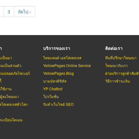
t
age
Page
3
Next
ถัดไป ›
page
รา
บริการของเรา
ติดต่อเรา
มเป็นมา
ไทยแลนด์ เยลโล่เพจเจส
ทีมที่ปรึกษาโฆษณา
มเป็นส่วนตัว
YellowPages Online Service
โฆษณากับเรา
มปลอดภัยไซเบอร์
YellowPages Blog
ฝ่ายบริการลูกค้าสัมพั
้
นามบัตรดิจิทัล
วิธีการชำระเงิน
รใช้งาน
YP Chatbot
บผู้ลงโฆษณา
โปรโมชั่น
ลโล่เพจเจสทั่วโลก
รับทำเว็บไซต์ SEO
ะเบียนโดเมน