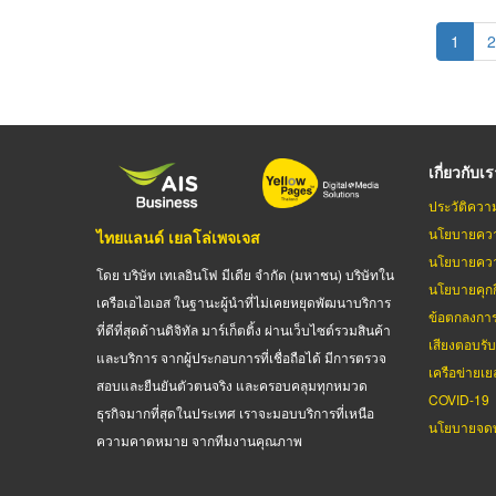
Pagination
Curren
1
P
2
page
เกี่ยวกับเ
ประวัติควา
นโยบายควา
ไทยแลนด์ เยลโล่เพจเจส
นโยบายควา
โดย บริษัท เทเลอินโฟ มีเดีย จำกัด (มหาชน) บริษัทใน
นโยบายคุกกี
เครือเอไอเอส ในฐานะผู้นำที่ไม่เคยหยุดพัฒนาบริการ
ข้อตกลงกา
ที่ดีที่สุดด้านดิจิทัล มาร์เก็ตติ้ง ผ่านเว็บไซต์รวมสินค้า
เสียงตอบรั
และบริการ จากผู้ประกอบการที่เชื่อถือได้ มีการตรวจ
เครือข่ายเย
สอบและยืนยันตัวตนจริง และครอบคลุมทุกหมวด
COVID-19
ธุรกิจมากที่สุดในประเทศ เราจะมอบบริการที่เหนือ
นโยบายจดท
ความคาดหมาย จากทีมงานคุณภาพ