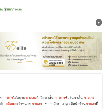
ะผู้ผลิตกางเกง
น่าย
ผู้ส่งออก/นำเข้า
ธุรกิจบริการ
าท
กางเกง
ใส่สบาย
กางเกง
ผ้ายืดขาสั้น
กางเกง
ซับในขาสั้น
กางเกง
บผ้า
ผลิต
และ
จำหน่าย
ขายส่ง
- ขายปลีกราคาถูก มีหน้าร้าน
ขายส่ง
ที่