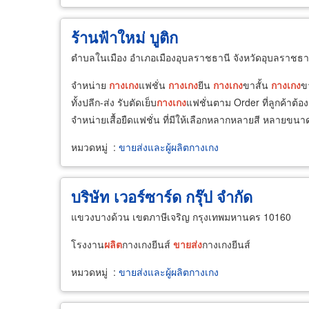
ร้านฟ้าใหม่ บูติก
ตำบลในเมือง อำเภอเมืองอุบลราชธานี จังหวัดอุบลราชธา
จำหน่าย
กางเกง
แฟชั่น
กางเกง
ยีน
กางเกง
ขาสั้น
กางเกง
ข
ทั้งปลีก-ส่ง รับตัดเย็บ
กางเกง
แฟชั่นตาม Order ที่ลูกค้าต้อง
จำหน่ายเสื้อยืดแฟชั่น ที่มีให้เลือกหลากหลายสี หลายขนา
หมวดหมู่
:
ขายส่งและผู้ผลิตกางเกง
บริษัท เวอร์ซาร์ด กรุ๊ป จำกัด
แขวงบางด้วน เขตภาษีเจริญ กรุงเทพมหานคร 10160
โรงงาน
ผลิต
กางเกงยีนส์
ขายส่ง
กางเกงยีนส์
หมวดหมู่
:
ขายส่งและผู้ผลิตกางเกง