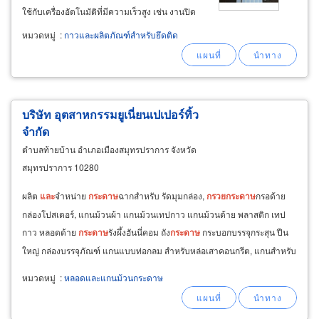
ใช้กับเครื่องอัตโนมัติที่มีความเร็วสูง เช่น งานปิด
กล่องลูกฟูก หรือกล่องบรรจุสินค้าทั่วไป งานติด
หมวดหมู่
:
กาวและผลิตภัณฑ์สำหรับยึดติด
กล่องอาบเงาหรือเคลือบฟิมล์พลาสติก งานติดลาย
ขอบงานไม้เฟอร์นิเจอร์
บริษัท อุตสาหกรรมยูเนี่ยนเปเปอร์ทิ้ว
จำกัด
ตำบลท้ายบ้าน อำเภอเมืองสมุทรปราการ จังหวัด
สมุทรปราการ 10280
ผลิต
และ
จำหน่าย
กระดาษ
ฉากสำหรับ รัดมุมกล่อง,
กรวย
กระดาษ
กรอด้าย
กล่องโปสเตอร์, แกนม้วนผ้า แกนม้วนเทปกาว แกนม้วนด้าย พลาสติก เทป
กาว หลอดด้าย
กระดาษ
รังผึ้งฮันนี่คอม ถัง
กระดาษ
กระบอกบรรจุกระสุน ปืน
ใหญ่ กล่องบรรจุภัณฑ์ แกนแบบท่อกลม สำหรับหล่อเสาคอนกรีต, แกนสำหรับ
ม้วนเส้นทองแดง ม้วนสแตนเลส แผงรองแทนไม้ กันกระแทก
หมวดหมู่
:
หลอดและแกนม้วนกระดาษ