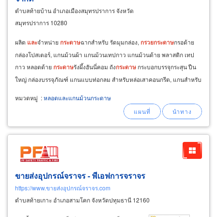
ตำบลท้ายบ้าน อำเภอเมืองสมุทรปราการ จังหวัด
สมุทรปราการ 10280
ผลิต
และ
จำหน่าย
กระดาษ
ฉากสำหรับ รัดมุมกล่อง,
กรวย
กระดาษ
กรอด้าย
กล่องโปสเตอร์, แกนม้วนผ้า แกนม้วนเทปกาว แกนม้วนด้าย พลาสติก เทป
กาว หลอดด้าย
กระดาษ
รังผึ้งฮันนี่คอม ถัง
กระดาษ
กระบอกบรรจุกระสุน ปืน
ใหญ่ กล่องบรรจุภัณฑ์ แกนแบบท่อกลม สำหรับหล่อเสาคอนกรีต, แกนสำหรับ
ม้วนเส้นทองแดง ม้วนสแตนเลส แผงรองแทนไม้ กันกระแทก
หมวดหมู่
:
หลอดและแกนม้วนกระดาษ
ขายส่งอุปกรณ์จราจร - พีเอฟการจราจร
https://www.ขายส่งอุปกรณ์จราจร.com
ตำบลท้ายเกาะ อำเภอสามโคก จังหวัดปทุมธานี 12160