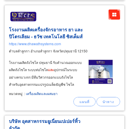
โรงงานผลิตเครื่องจักรอาหาร ยา
และ
ปิโตรเลียม - ธวัช เทคโนโลยี ซิสเต็มส์
https://www.dhawathsystems.com
ตำบลลำลูกกา อำเภอลำลูกกา จังหวัดปทุมธานี 12150
โรงงานผลิตถังไซโล ปทุมธานี รับคำนวณออกแบบ
ผลิตถังไซโล ระบบท่อไซโล
และ
อุปกรณ์ในระบบ
อย่างครบวงจร มีทีมวิศวกรออกแบบถังไซโล
สำหรับอุตสาหกรรมแปรรูปเมล็ดธัญพืช ไซโล
โรงงานน้ำตาล ไซโลโรงงานแป้งมัน ไซโล
หมวดหมู่
:
เครื่องผลิตและผสมยา
อุตสาหกรรมผลิตอาหารสัตว์
และ
ไซโลเม็ด
พลาสติก ออกแบบผลิตถังไซโลแบบก้น
กรวย
และ
ผลิตถังไซโลแบบก้นเรียบ
บริษัท อุตสาหกรรมยูเนี่ยนเปเปอร์ทิ้ว
จำกัด