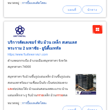
เหล็กตามองศาตามแบบที่ลูกค้า รับผลิตถังเหล็ก
หมวดหมู่
:
การปั๊มและตัดโลหะ
ขนาดใหญ่ทรงตั้ง-ทรงนอน รับม้วนท่อปล่องขนาด
ใหญ่
บริการตัดเลเซอร์ พับ ม้วน เหล็ก สเตนเลส
พระราม 2 มหาชัย - ยูนิตี้เมททัล
https://www.รับตัดพลาสม่า.com
ตำบลคอกกระบือ อำเภอเมืองสมุทรสาคร จังหวัด
สมุทรสาคร 74000
สมุทรสาคร รับม้วนขึ้นรูปแผ่นเหล็ก ม้วนขึ้นรูปแผ่น
สเตนเลส พร้อมงานเชื่อมเป็นถัง เป็นท่อปล่องตรง
และ
ท่อปล่องโค้ง ม้วนแผ่นสเตนเลสตะแกรง ม้วน
แผ่นเหล็กเจาะรู รับม้วน
กรวย
เหล็ก ม้วน
กรวย
สเต
นเลส พร้อมงานเชื่อมเป็นฝากรวย-ก้น
กรวย
รับดัด
หมวดหมู่
:
การปั๊มและตัดโลหะ
โค้งตัวยูแผ่นเหล็ก - แผ่นสเตนเลส