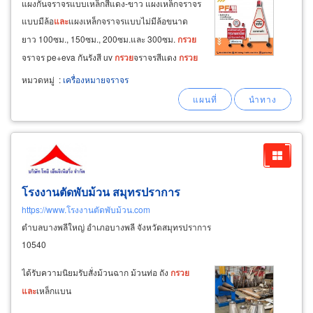
แผงกั้นจราจรแบบเหล็กสีแดง-ขาว แผงเหล็กจราจร
แบบมีล้อ
และ
แผงเหล็กจราจรแบบไม่มีล้อขนาด
ยาว 100ซม., 150ซม., 200ซม.และ 300ซม.
กรวย
จราจร pe+eva กันรังสี uv
กรวย
จราจรสีแดง
กรวย
จราจรสีเหลือง
กรวย
จราจรสีเขียว
กรวย
จราจร
หมวดหมู่
:
เครื่องหมายจราจร
สีน้ำเงิน
กรวย
จราจรสีชมพู
กรวย
จราจรสีม่วง ขนาด
สูง 50ซม., 70ซม.และ 80ซม.
โรงงานตัดพับม้วน สมุทรปราการ
https://www.โรงงานตัดพับม้วน.com
ตำบลบางพลีใหญ่ อำเภอบางพลี จังหวัดสมุทรปราการ
10540
ได้รับความนิยมรับสั่งม้วนฉาก ม้วนท่อ ถัง
กรวย
และ
เหล็กแบน