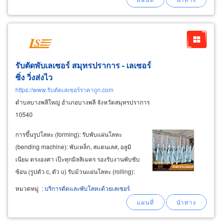
รับตัดพับเลเซอร์ สมุทรปราการ - เลเซอร์
ซิ่ง วิ่งส่งไว
https://www.รับตัดเลเซอร์ราคาถูก.com
ตำบลบางพลีใหญ่ อำเภอบางพลี จังหวัดสมุทรปราการ
10540
การขึ้นรูปโลหะ (forming): รับพับแผ่นโลหะ
(bending machine): พับเหล็ก, สแตนเลส, อลูมิ
เนียม ตรงองศา เป๊ะทุกมิลลิเมตร รองรับงานพับซับ
ซ้อน (รูปตัว c, ตัว u) รับม้วนแผ่นโลหะ (rolling):
ม้วนแผ่นเหล็ก/สแตนเลส เป็นท่อปล่อง ถัง
หมวดหมู่
:
บริการตัดและพับโลหะด้วยเลเซอร์
อุตสาหกรรม ถังกวน/ถังผสม ถังแรงดัน
และ
ม้วน
กรวย
3.