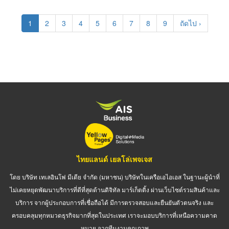
Pagination
Current
1
Page
2
Page
3
Page
4
Page
5
Page
6
Page
7
Page
8
Page
9
Next
ถัดไป ›
page
page
ไทยแลนด์ เยลโล่เพจเจส
โดย บริษัท เทเลอินโฟ มีเดีย จำกัด (มหาชน) บริษัทในเครือเอไอเอส ในฐานะผู้นำที่
ไม่เคยหยุดพัฒนาบริการที่ดีที่สุดด้านดิจิทัล มาร์เก็ตติ้ง ผ่านเว็บไซต์รวมสินค้าและ
บริการ จากผู้ประกอบการที่เชื่อถือได้ มีการตรวจสอบและยืนยันตัวตนจริง และ
ครอบคลุมทุกหมวดธุรกิจมากที่สุดในประเทศ เราจะมอบบริการที่เหนือความคาด
หมาย จากทีมงานคุณภาพ