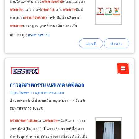
ถ้วยใส่ไอศกรีม, ถ้วย
กระดาษ
กรวย
แหลม,แก้วน้ำ
กระดาษ
, แก้วกาแฟ
กระดาษ
, แก้ว
กระดาษ
พิมพ์
ลาย,แก้ว
กรวย
กระดาษ
สำหรับดื่มน้ำ ผลิตจาก
กระดาษ
มาตรฐาน ถูกหลักอนามัย ปลอดภัย
ปราศจากเชื้อโรค ผ่านการฆ่าเชื้อ กระบวนการผลิต
หมวดหมู่
:
กระดาษชำระ
ทันสมัย ผลิต
และ
จำหน่ายถ้วย
กระดาษ
แบบมีลาย,
แก้วกาแฟ
กระดาษ
แบบมีลายการ์ตูน จำหน่าย
กรวย
น้ำดื่ม
กระดาษ
กาวอุตสาหกรรม เบสแทค เคมิคอล
https://www.กาวอุตสาหกรรม.com
ตำบลเทพารักษ์ อำเภอเมืองสมุทรปราการ จังหวัด
สมุทรปราการ 10270
กรวย
กระดาษ
และ
แกน
กระดาษ
ชนิดพิเศษ กาว
ฮอทเม้ลท์ (hot melt) เป็นกาวสังเคราะห์ที่เหมาะ
สำหรับอุตสาหกรรมที่ต้องการกาวที่แห้งตัวเร็วเพื่อ