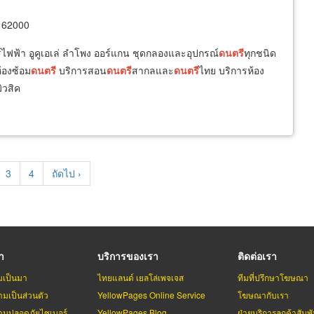
 62000
าร์ไฟฟ้า อูคูเอเล่ ลำโพง ออร์แกน ชุดกลองและอุปกรณ์
ดนตรี
ทุกชนิด
้องซ้อม
ดนตรี
บริการสอน
ดนตรี
สากลและ
ดนตรี
ไทย บริการห้อง
ิวสิค
e
Page
3
Page
4
Next
ถัดไป ›
page
รา
บริการของเรา
ติดต่อเรา
มเป็นมา
ไทยแลนด์ เยลโล่เพจเจส
ทีมที่ปรึกษาโฆษณา
มเป็นส่วนตัว
YellowPages Online Service
โฆษณากับเรา
มปลอดภัยไซเบอร์
YellowPages Blog
ฝ่ายบริการลูกค้าสัมพั