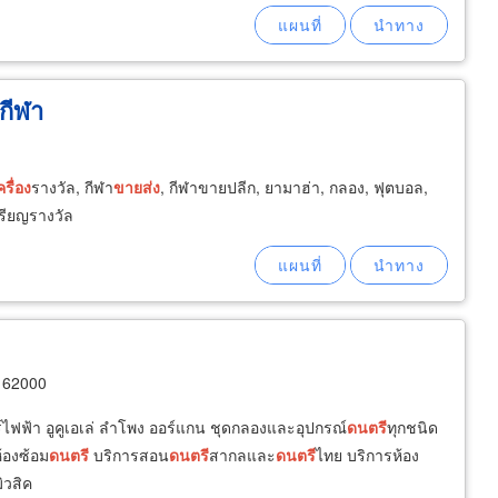
กีฬา
ครื่อง
รางวัล, กีฬา
ขายส่ง
, กีฬาขายปลีก, ยามาฮ่า, กลอง, ฟุตบอล,
เหรียญรางวัล
 62000
าร์ไฟฟ้า อูคูเอเล่ ลำโพง ออร์แกน ชุดกลองและอุปกรณ์
ดนตรี
ทุกชนิด
้องซ้อม
ดนตรี
บริการสอน
ดนตรี
สากลและ
ดนตรี
ไทย บริการห้อง
ิวสิค