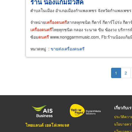
ร้าน น้องแก้มมิวสิค
ตำบลในเมือง อำเภอเมืองกำแพงเพชร จังหวัดกำแพงเพชร
จำหน่าย
เครื่อง
ดนตรี
สากลทุกชนิด กีตาร์ กีตาร์โปร่ง กีต
เครื่อง
ดนตรี
ไทยทุกชนิด กลอง ระนาด ขิม ฆ้องวง บริการห
ซ้อม
ดนตรี
www.nonggarmmusic.com, Fb:ร้านน้องแก้มม
หมวดหมู่
:
ขายส่งเครื่องดนตรี
Pagination
Current
1
Pag
2
page
เกี่ยวกับเ
ประวัติควา
นโยบายควา
ไทยแลนด์ เยลโล่เพจเจส
นโยบายควา