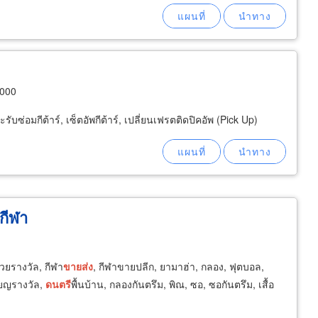
7000
ะรับซ่อมกีต้าร์, เซ็ตอัพกีต้าร์, เปลี่ยนเฟรตติดปิคอัพ (Pick Up)
กีฬา
 ถ้วยรางวัล, กีฬา
ขายส่ง
, กีฬาขายปลีก, ยามาฮ่า, กลอง, ฟุตบอล,
รียญรางวัล,
ดนตรี
พื้นบ้าน, กลองกันตรึม, พิณ, ซอ, ซอกันตรึม, เสื้อ