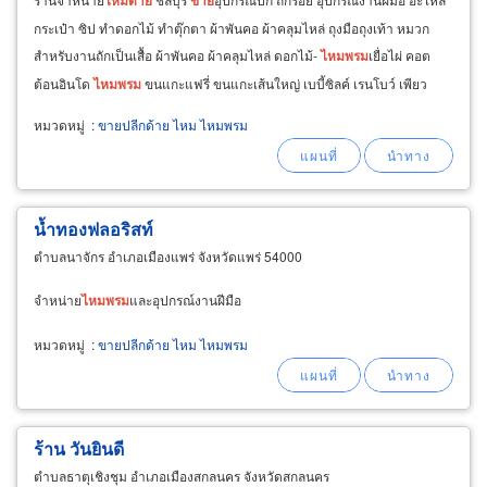
กระเป๋า ซิป ทำดอกไม้ ทำตุ๊กตา ผ้าพันคอ ผ้าคลุมไหล่ ถุงมือถุงเท้า หมวก
สำหรับงานถักเป็นเสื้อ ผ้าพันคอ ผ้าคลุมไหล่ ดอกไม้-
ไหม
พรม
เยื่อไผ่ คอต
ต้อนอินโด
ไหม
พรม
ขนแกะแฟรี่ ขนแกะเส้นใหญ่ เบบี้ซิลค์ เรนโบว์ เพียว
แบมบู มายา บูคอตต้อน
ไหม
ปัก
หมวดหมู่
:
ขายปลีกด้าย ไหม ไหมพรม
น้ำทองฟลอริสท์
ตำบลนาจักร อำเภอเมืองแพร่ จังหวัดแพร่ 54000
จำหน่าย
ไหม
พรม
และอุปกรณ์งานฝีมือ
หมวดหมู่
:
ขายปลีกด้าย ไหม ไหมพรม
ร้าน วันยินดี
ตำบลธาตุเชิงชุม อำเภอเมืองสกลนคร จังหวัดสกลนคร