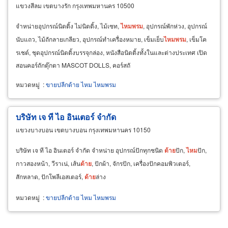
แขวงสีลม เขตบางรัก กรุงเทพมหานคร 10500
จำหน่ายอุปกรณ์นิตติ้ง ไม่นิตติ้ง, ไม้เซท,
ไหม
พรม
, อุปกรณ์พักห่วง, อุปกรณ์
นับแถว, ไม้ถักลายเกลียว, อุปกรณ์ทำเครื่องหมาย, เข็มเย็บ
ไหม
พรม
, เข็มโค
รเชต์, ชุดอุปกรณ์นิตติ้งบรรจุกล่อง, หนังสือนิตติ้งทั้งในและต่างประเทศ เปิด
สอนคอร์ถักตุ๊กตา MASCOT DOLLS, คอร์สถั
หมวดหมู่
:
ขายปลีกด้าย ไหม ไหมพรม
บริษัท เจ ที ไอ อินเตอร์ จำกัด
แขวงบางบอน เขตบางบอน กรุงเทพมหานคร 10150
บริษัท เจ ที ไอ อินเตอร์ จำกัด จำหน่าย อุปกรณ์ปักทุกชนิด
ด้าย
ปัก,
ไหม
ปัก,
กาวสองหน้า, วีราเน่, เส้น
ด้าย
, ปักผ้า, จักรปัก, เครื่องปักคอมพิวเตอร์,
สักหลาด, ปักโพลีเอสเตอร์,
ด้าย
ล่าง
หมวดหมู่
:
ขายปลีกด้าย ไหม ไหมพรม