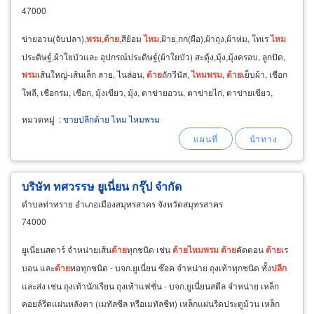
47000
ข่ายอวน(จับปลา),
พรม
,
ด้าย
,สีย้อม
ไหม
,ฝ้าย,กก(ผือ),ผ้าถุง,ผ้าห่ม, โทเร
ไหม
ประดิษฐ์,ผ้าใยบัวและ อุปกรณ์ประดิษฐ์(ผ้าใยบัว) สะดุ้ง,มุ้ง,มุ้งครอบ, ลูกปัด,
พรม
เส้นใหญ่-เส้นเล็ก ลาย, ไนล่อน,
ด้าย
ถักวีนัส,
ไหม
พรม
,
ด้าย
เย็บผ้า, เชือก
โพลี, เชือกร่ม, เชือก, มุ้งเขียว, มุ้ง, ตาข่ายอวน, ตาข่ายไก่, ตาข่ายเขียว,
ตาข่ายจับนก
หมวดหมู่
:
ขายปลีกด้าย ไหม ไหมพรม
บริษัท ทศวรรษ ยูเนี่ยน กรุ๊ป จำกัด
ตำบลท่าทราย อำเภอเมืองสมุทรสาคร จังหวัดสมุทรสาคร
74000
ยูเนี่ยนสตาร์ จำหน่ายเส้น
ด้าย
ทุกชนิด เช่น
ด้าย
ไหม
พรม
ด้าย
คัตตอน
ด้าย
เร
บอน และ
ด้าย
ทอทุกชนิด - บจก.ยูเนี่ยน ซ๊อค จำหน่าย ถุงเท้าทุกชนิด ทั้ง
ปลีก
และส่ง เช่น ถุงเท้านักเรียน ถุงเท้าแฟชั่น - บจก.ยูเนี่ยนสตีล จำหน่าย เหล็ก
คอยล์รีดแผ่นหลังคา (เมทัลซีล หรือเมทัลชีท) เหล็กแผ่นรีดประตูม้วน เหล็ก